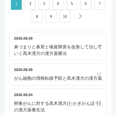
1
2
3
4
5
6
7
8
9
10
2026.08.09
鼻づまりと鼻茸と嗅覚障害を改善して治して
いく髙木漢方の漢方薬療法
2026.08.08
がん細胞の増殖転移予防と髙木漢方の漢方薬
2026.08.04
卵巣がんに対する髙木漢方(たかぎかんぽう)
の漢方薬養生法