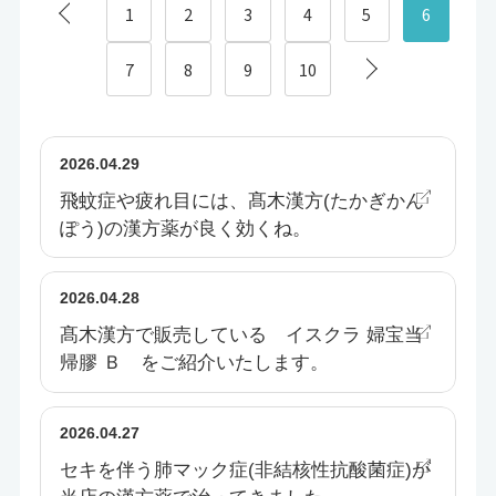
1
2
3
4
5
6
7
8
9
10
2026.04.29
飛蚊症や疲れ目には、髙木漢方(たかぎかん
ぽう)の漢方薬が良く効くね。
2026.04.28
髙木漢方で販売している イスクラ 婦宝当
帰膠 Ｂ をご紹介いたします。
2026.04.27
セキを伴う肺マック症(非結核性抗酸菌症)が