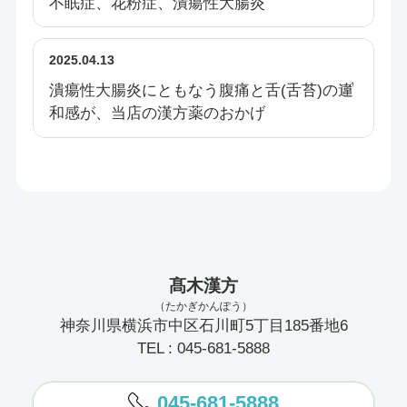
不眠症、花粉症、潰瘍性大腸炎
2025.04.13
潰瘍性大腸炎にともなう腹痛と舌(舌苔)の違
和感が、当店の漢方薬のおかげ
髙木漢方
（たかぎかんぽう）
神奈川県横浜市中区石川町5丁目185番地6
TEL : 045-681-5888
045-681-5888