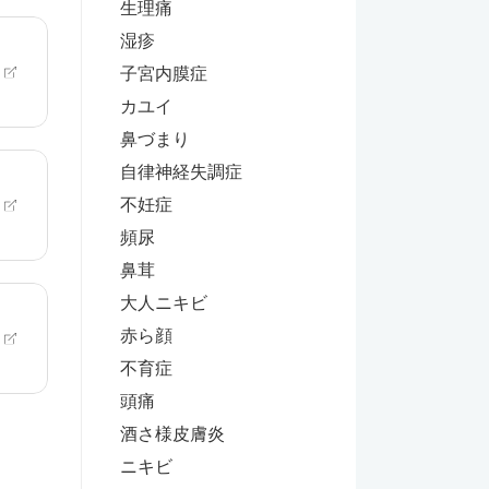
生理痛
湿疹
子宮内膜症
カユイ
鼻づまり
自律神経失調症
不妊症
頻尿
鼻茸
大人ニキビ
赤ら顔
不育症
頭痛
酒さ様皮膚炎
ニキビ