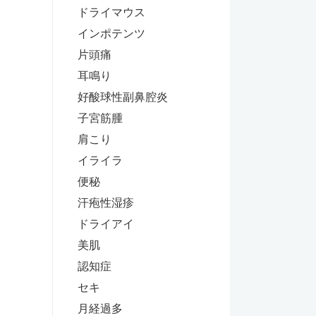
ドライマウス
インポテンツ
片頭痛
耳鳴り
好酸球性副鼻腔炎
子宮筋腫
肩こり
イライラ
便秘
汗疱性湿疹
ドライアイ
美肌
認知症
セキ
月経過多