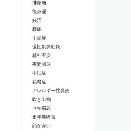
排卵痛
後鼻漏
妊活
腰痛
手湿疹
慢性副鼻腔炎
精神不安
夜間頻尿
不眠症
花粉症
アレルギー性鼻炎
吹き出物
セキ喘息
更年期障害
顔が赤い