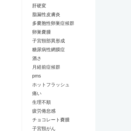
肝硬変
脂漏性皮膚炎
多嚢胞性卵巣症候群
卵巣嚢腫
子宮頸部異形成
糖尿病性網膜症
酒さ
月経前症候群
pms
ホットフラッシュ
痛い
生理不順
疲労倦怠感
チョコレート嚢腫
子宮頸がん