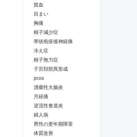
貧血
目まい
胸痛
精子減少症
帯状疱疹後神経痛
冷え症
精子無力症
子宮頚部異形成
pcos
潰瘍性大腸炎
月経痛
逆流性食道炎
婦人病
男性の更年期障害
体質改善