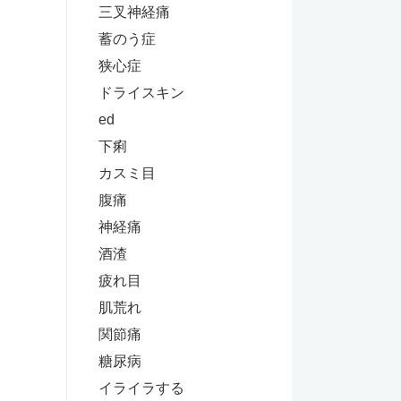
三叉神経痛
蓄のう症
狭心症
ドライスキン
ed
下痢
カスミ目
腹痛
神経痛
酒渣
疲れ目
肌荒れ
関節痛
糖尿病
イライラする