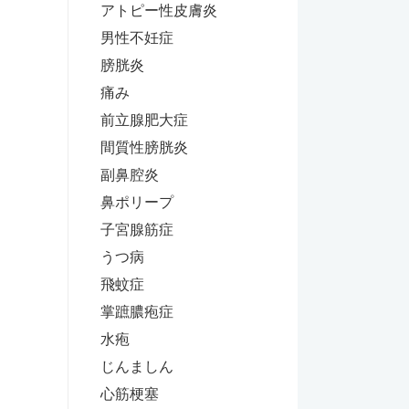
アトピー性皮膚炎
男性不妊症
膀胱炎
痛み
前立腺肥大症
間質性膀胱炎
副鼻腔炎
鼻ポリープ
子宮腺筋症
うつ病
飛蚊症
掌蹠膿疱症
水疱
じんましん
心筋梗塞