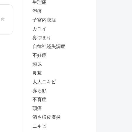
生理痛
湿疹
子宮内膜症
カユイ
鼻づまり
自律神経失調症
不妊症
頻尿
鼻茸
大人ニキビ
赤ら顔
不育症
頭痛
酒さ様皮膚炎
ニキビ