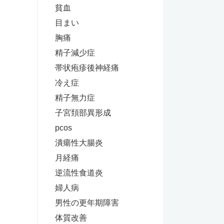
貧血
目まい
胸痛
精子減少症
帯状疱疹後神経痛
冷え症
精子無力症
子宮頚部異形成
pcos
潰瘍性大腸炎
月経痛
逆流性食道炎
婦人病
男性の更年期障害
体質改善