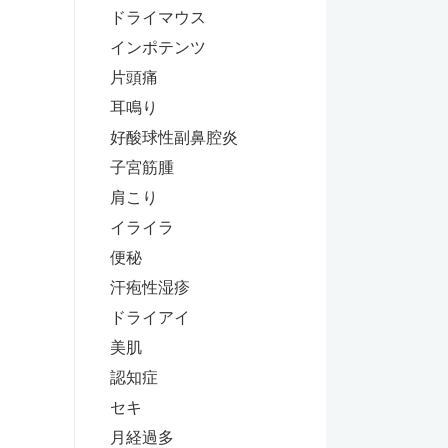
ドライマウス
インポテンツ
片頭痛
耳鳴り
好酸球性副鼻腔炎
子宮筋腫
肩こり
イライラ
便秘
汗疱性湿疹
ドライアイ
美肌
認知症
セキ
月経過多