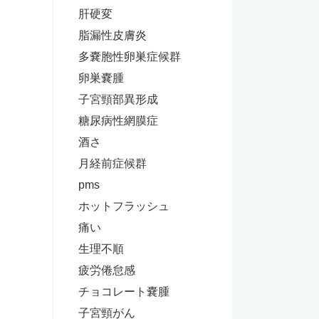
肝硬変
脂漏性皮膚炎
多嚢胞性卵巣症候群
卵巣嚢腫
子宮頸部異形成
糖尿病性網膜症
酒さ
月経前症候群
pms
ホットフラッシュ
痛い
生理不順
疲労倦怠感
チョコレート嚢腫
子宮頸がん