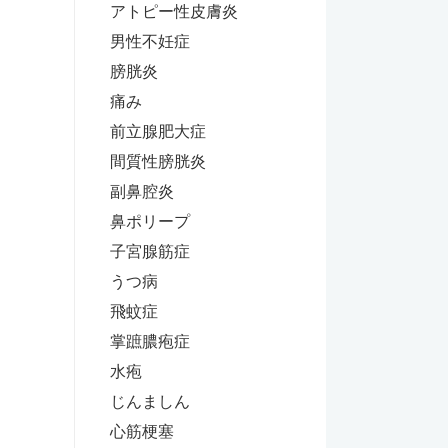
アトピー性皮膚炎
男性不妊症
膀胱炎
痛み
前立腺肥大症
間質性膀胱炎
副鼻腔炎
鼻ポリープ
子宮腺筋症
うつ病
飛蚊症
掌蹠膿疱症
水疱
じんましん
心筋梗塞