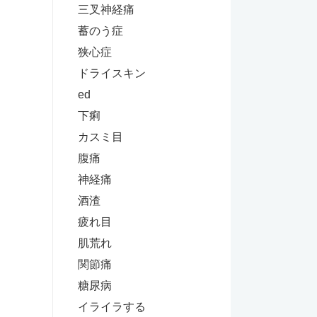
三叉神経痛
蓄のう症
狭心症
ドライスキン
ed
下痢
カスミ目
腹痛
神経痛
酒渣
疲れ目
肌荒れ
関節痛
糖尿病
イライラする