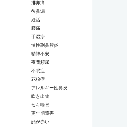
排卵痛
後鼻漏
妊活
腰痛
手湿疹
慢性副鼻腔炎
精神不安
夜間頻尿
不眠症
花粉症
アレルギー性鼻炎
吹き出物
セキ喘息
更年期障害
顔が赤い