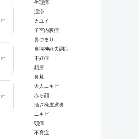
生理痛
湿疹
カユイ
子宮内膜症
鼻づまり
自律神経失調症
不妊症
頻尿
鼻茸
大人ニキビ
赤ら顔
酒さ様皮膚炎
ニキビ
頭痛
不育症