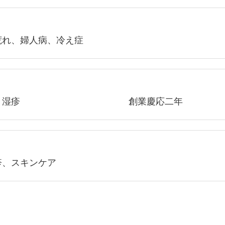
荒れ、婦人病、冷え症
キンケア、湿疹 創業慶応二年
疹、スキンケア