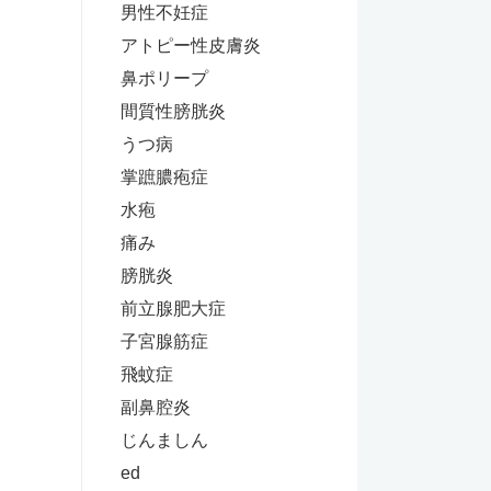
男性不妊症
アトピー性皮膚炎
鼻ポリープ
間質性膀胱炎
うつ病
掌蹠膿疱症
水疱
痛み
膀胱炎
前立腺肥大症
子宮腺筋症
飛蚊症
副鼻腔炎
じんましん
ed