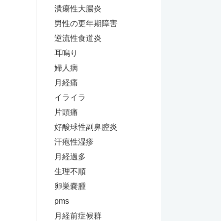
潰瘍性大腸炎
男性の更年期障害
逆流性食道炎
耳鳴り
婦人病
月経痛
イライラ
片頭痛
好酸球性副鼻腔炎
汗疱性湿疹
月経過多
生理不順
卵巣嚢腫
pms
月経前症候群