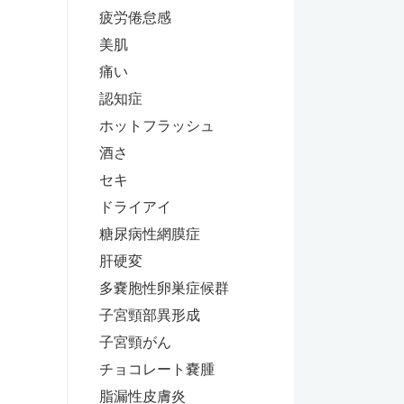
疲労倦怠感
美肌
痛い
認知症
ホットフラッシュ
酒さ
セキ
ドライアイ
糖尿病性網膜症
肝硬変
多嚢胞性卵巣症候群
子宮頸部異形成
子宮頸がん
チョコレート嚢腫
脂漏性皮膚炎