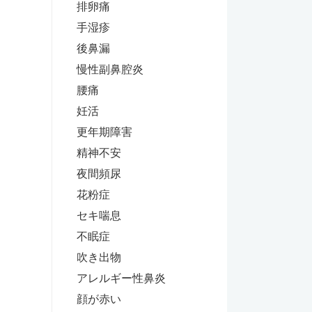
排卵痛
手湿疹
後鼻漏
慢性副鼻腔炎
腰痛
妊活
更年期障害
精神不安
夜間頻尿
花粉症
セキ喘息
不眠症
吹き出物
アレルギー性鼻炎
顔が赤い