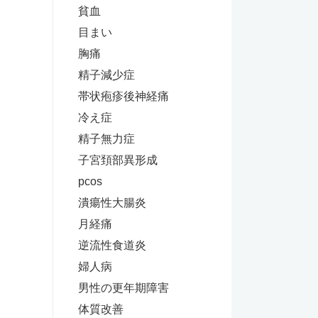
貧血
目まい
胸痛
精子減少症
帯状疱疹後神経痛
冷え症
精子無力症
子宮頚部異形成
pcos
潰瘍性大腸炎
月経痛
逆流性食道炎
婦人病
男性の更年期障害
体質改善