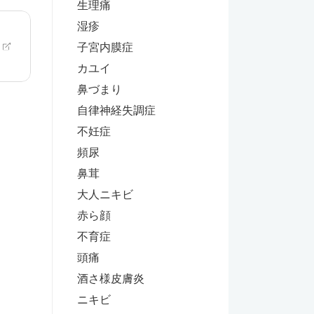
生理痛
湿疹
子宮内膜症
カユイ
鼻づまり
自律神経失調症
不妊症
頻尿
鼻茸
大人ニキビ
赤ら顔
不育症
頭痛
酒さ様皮膚炎
ニキビ