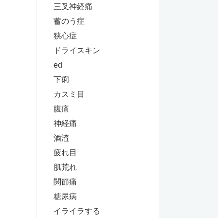
三叉神経痛
蓄のう症
狭心症
ドライスキン
ed
下痢
カスミ目
腹痛
神経痛
酒渣
疲れ目
肌荒れ
関節痛
糖尿病
イライラする