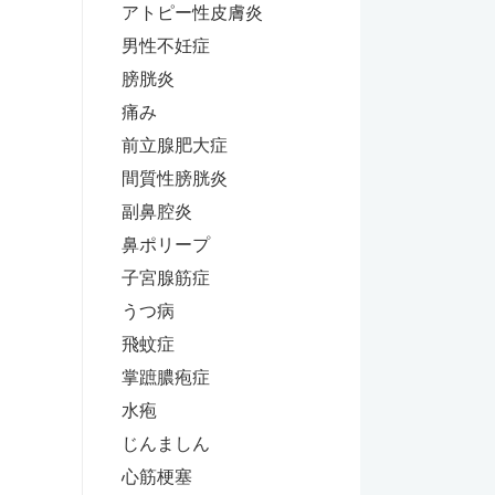
アトピー性皮膚炎
男性不妊症
膀胱炎
痛み
前立腺肥大症
間質性膀胱炎
副鼻腔炎
鼻ポリープ
子宮腺筋症
うつ病
飛蚊症
掌蹠膿疱症
水疱
じんましん
心筋梗塞