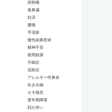
排卵痛
後鼻漏
妊活
腰痛
手湿疹
慢性副鼻腔炎
精神不安
夜間頻尿
不眠症
花粉症
アレルギー性鼻炎
吹き出物
セキ喘息
更年期障害
顔が赤い