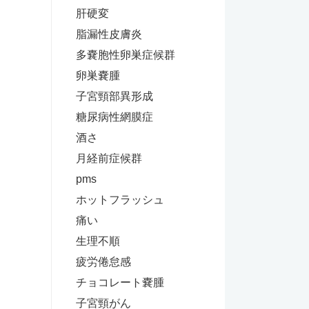
肝硬変
脂漏性皮膚炎
多嚢胞性卵巣症候群
卵巣嚢腫
子宮頸部異形成
糖尿病性網膜症
酒さ
月経前症候群
pms
ホットフラッシュ
痛い
生理不順
疲労倦怠感
チョコレート嚢腫
子宮頸がん