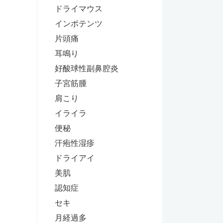
ドライマウス
インポテンツ
片頭痛
耳鳴り
好酸球性副鼻腔炎
子宮筋腫
肩こり
イライラ
便秘
汗疱性湿疹
ドライアイ
美肌
認知症
セキ
月経過多