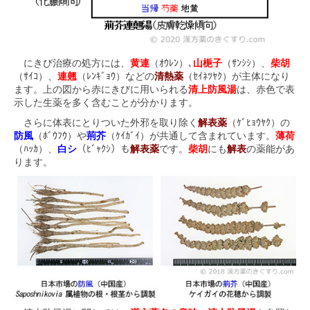
にきび治療の処方には、
黄連
（ｵｳﾚﾝ）､
山梔子
（ｻﾝｼｼ）、
柴胡
（ｻｲｺ）、
連翹
（ﾚﾝｷﾞｮｳ）などの
清熱薬
（ｾｲﾈﾂﾔｸ）が主体になり
ます。上の図から赤にきびに用いられる
清上防風湯
は、赤色で表
示した生薬を多く含むことが分かります。
さらに体表にとりついた外邪を取り除く
解表薬
（ｹﾞﾋｮｳﾔｸ）の
防風
（ﾎﾞｳﾌｳ）や
荊芥
（ｹｲｶﾞｲ）が共通して含まれています。
薄荷
（ﾊｯｶ）、
白シ
（ﾋﾞｬｸｼ）も
解表薬
です。
柴胡
にも
解表
の薬能があ
ります。