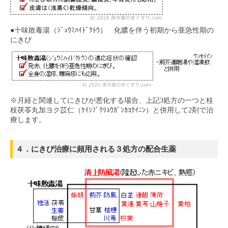
●十味敗毒湯（ｼﾞｭｳﾐﾊｲﾄﾞｸﾄｳ） 化膿を伴う初期から亜急性期の
にきび
※月経と関連してにきびが悪化する場合、上記3処方の一つと桂
枝茯苓丸加ヨク苡仁（ｹｲｼﾌﾞｸﾘｮｳｶﾞﾝｶﾖｸｲﾆﾝ）と併用して2剤で治
療します。
４．にきび治療に頻用される３処方の配合生薬