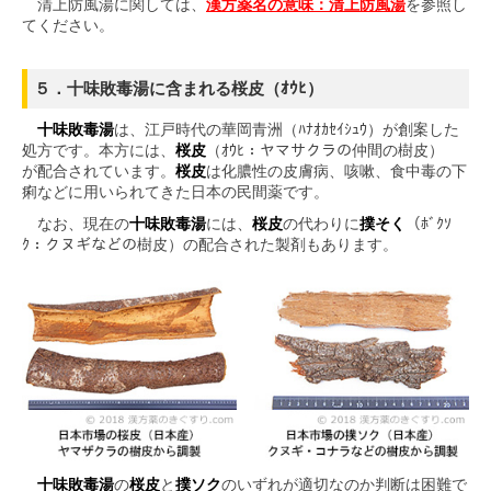
清上防風湯に関しては、
漢方薬名の意味：清上防風湯
を参照し
てください。
５．十味敗毒湯に含まれる桜皮（ｵｳﾋ）
十味敗毒湯
は、江戸時代の華岡青洲（ﾊﾅｵｶｾｲｼｭｳ）が創案した
処方です。本方には、
桜皮
（ｵｳﾋ：ヤマサクラの仲間の樹皮）
が配合されています。
桜皮
は化膿性の皮膚病、咳嗽、食中毒の下
痢などに用いられてきた日本の民間薬です。
なお、現在の
十味敗毒湯
には、
桜皮
の代わりに
撲そく
（ﾎﾞｸｿ
ｸ：クヌギなどの樹皮）の配合された製剤もあります。
十味敗毒湯
の
桜皮
と
撲ソク
のいずれが適切なのか判断は困難で