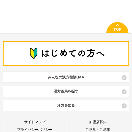
釣藤散（ﾁｮｳﾄｳｻﾝ）
半夏厚朴湯（ﾊﾝｹﾞｺｳﾎﾞｸﾄｳ）
麻杏甘石湯（ﾏｷｮｳｶﾝｾｷﾄｳ）
六君子湯（ﾘｯｸﾝｼﾄｳ）
桂枝茯苓丸（ｹｲｼﾌﾞｸﾘｮｳｶﾞﾝ）
瀉心湯類（ｼｬｼﾝﾄｳﾙｲ）
通導散（ﾂｳﾄﾞｳｻﾝ）
半夏瀉心湯（ﾊﾝｹﾞｼｬｼﾝﾄｳ）
立効散（ﾘｯｺｳｻﾝ）
啓脾湯（ｹｲﾋﾄｳ）
十全大補湯（ｼﾞｭｳｾﾞﾝﾀｲﾎﾄｳ）
桃核承気湯（ﾄｳｶｸｼﾞｮｳｷﾄｳ）
白虎加人参湯（ﾋﾞｬｯｺｶﾆﾝｼﾞﾝﾄｳ）
竜胆瀉肝湯（ﾘｭｳﾀﾝｼｬｶﾝﾄｳ）
建中湯 類（ｹﾝﾁｭｳﾄｳ ﾙｲ）
十味敗毒湯（ｼﾞｭｳﾐﾊｲﾄﾞｸﾄｳ）
当帰芍薬散（ﾄｳｷｼｬｸﾔｸｻﾝ）
平胃散（ﾍｲｲｻﾝ）
苓姜朮甘湯（ﾘｮｳｷｮｳｼﾞｭﾂｶﾝﾄｳ）
五積散（ｺﾞｼｬｸｻﾝ）
潤腸湯（ｼﾞｭﾝﾁｮｳﾄｳ）
防風通聖散（ﾎﾞｳﾌｳﾂｳｼｮｳｻﾝ）
牛車腎気丸（ｺﾞｼｬｼﾞﾝｷｶﾞﾝ）
小柴胡湯（ｼｮｳｻｲｺﾄｳ）
補中益気湯（ﾎﾁｭｳｴｯｷﾄｳ）
呉茱萸湯（ｺﾞｼｭﾕﾄｳ）
小青竜湯（ｼｮｳｾｲﾘｭｳﾄｳ）
消風散（ｼｮｳﾌｳｻﾝ）
辛夷清肺湯（ｼﾝｲｾｲﾊｲﾄｳ）
みんなの漢方相談Q&A
参蘇飲（ｼﾞﾝｿｲﾝ）
真武湯（ｼﾝﾌﾞﾄｳ）
漢方薬局を探す
清上防風湯（ｾｲｼﾞｮｳﾎﾞｳﾌｳﾄｳ）
清暑益気湯（ｾｲｼｮｴｯｷﾄｳ）
漢方を知る
清心蓮子飲（ｾｲｼﾝﾚﾝｼｲﾝ）
サイトマップ
加盟店募集
清肺湯（ｾｲﾊｲﾄｳ）
プライバシーポリシー
ご意見・ご感想