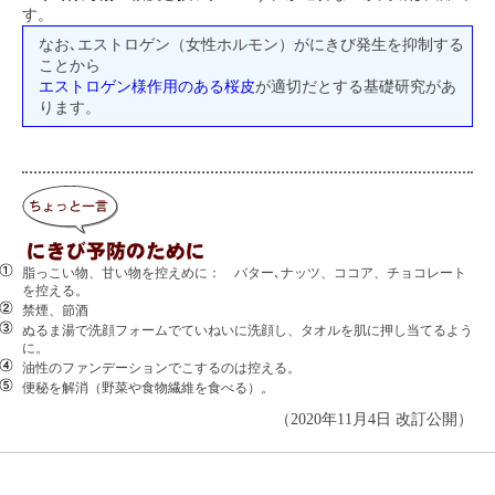
す。
なお､エストロゲン（女性ホルモン）がにきび発生を抑制する
ことから
エストロゲン様作用のある桜皮
が適切だとする基礎研究があ
ります。
脂っこい物、甘い物を控えめに： バター､ナッツ、ココア、チョコレート
を控える。
禁煙、節酒
ぬるま湯で洗顔フォームでていねいに洗顔し、タオルを肌に押し当てるよう
に。
油性のファンデーションでこするのは控える。
便秘を解消（野菜や食物繊維を食べる）。
（2020年11月4日 改訂公開）