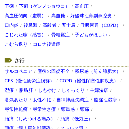
下痢
下痢（ゲンノショウコ）
高血圧
高血圧傾向（虚弱）
高血糖
好酸球性鼻副鼻腔炎
口内炎
後鼻漏
高齢者
五十肩
呼吸困難（COPD）
こじれた咳（感冒）
骨粗鬆症
子どもがほしい
こむら返り
コロナ後遺症
さ行
サルコペニア
産後の回復不全
残尿感（前立腺肥大）
CFS（慢性疲労症候群）
COPD（慢性閉塞性肺疾患）
湿疹
脂肪肝
しもやけ
しゃっくり
主婦湿疹
暑気あたり
女性不妊
自律神経失調症
脂漏性湿疹
尋常性乾癬
尋常性ざ瘡
頭重感
頭痛
頭痛（しめつける痛み）
頭痛（低気圧）
頭痛（婦人更年期障碍）
ストレス胃