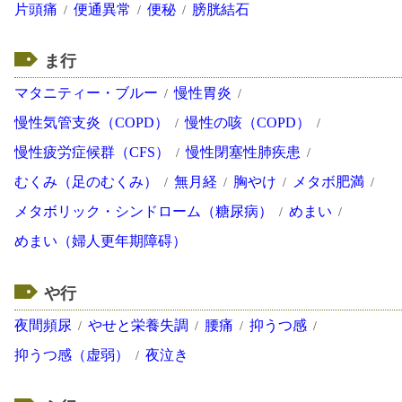
片頭痛
便通異常
便秘
膀胱結石
ま行
マタニティー・ブルー
慢性胃炎
慢性気管支炎（COPD）
慢性の咳（COPD）
慢性疲労症候群（CFS）
慢性閉塞性肺疾患
むくみ（足のむくみ）
無月経
胸やけ
メタボ肥満
メタボリック・シンドローム（糖尿病）
めまい
めまい（婦人更年期障碍）
や行
夜間頻尿
やせと栄養失調
腰痛
抑うつ感
抑うつ感（虚弱）
夜泣き