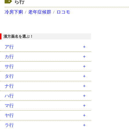
ら行
冷房下痢
老年症候群
ロコモ
漢方薬名を選ぶ！
ア行
安中散（ｱﾝﾁｭｳｻﾝ）
カ行
胃苓湯（ｲﾚｲﾄｳ）
藿香正気散（ｶｯｺｳｼｮｳｷｻﾝ）
サ行
茵蔯蒿湯（ｲﾝﾁﾝｺｳﾄｳ）
葛根湯（ｶｯｺﾝﾄｳ）
柴胡加竜骨牡蛎湯（ｻｲｺｶﾘｭｳｺﾂﾎﾞﾚｲﾄｳ）
タ行
温経湯（ｳﾝｹｲﾄｳ）
葛根湯加川芎辛夷（ｶｯｺﾝﾄｳｶｾﾝｷｭｳｼﾝｲ）
柴胡桂枝乾姜湯（ｻｲｺｹｲｼｶﾝｷｮｳﾄｳ）
大建中湯（ﾀﾞｲｹﾝﾁｭｳﾄｳ）
ナ行
温清飲（ｳﾝｾｲｲﾝ）
加味逍遙散（ｶﾐｼｮｳﾖｳｻﾝ）
柴胡桂枝湯（ｻｲｺｹｲｼﾄｳ）
大柴胡湯（ﾀﾞｲｻｲｺﾄｳ）
二陳湯（ﾆﾁﾝﾄｳ）
ハ行
越婢加朮湯（ｴｯﾋﾟｶｼﾞｭﾂﾄｳ）
帰脾湯（ｷﾋﾄｳ）
柴胡清肝湯（ｻｲｺｾｲｶﾝﾄｳ）
大承気湯（ﾀﾞｲｼﾞｮｳｷﾄｳ）
女神散（ﾆｮｼﾝｻﾝ）
排膿散及湯（ﾊｲﾉｳｻﾝｷｭｳﾄｳ）
マ行
黄連解毒湯（ｵｳﾚﾝｹﾞﾄﾞｸﾄｳ）
芎帰調血飲（ｷｭｳｷﾁｮｳｹﾂｲﾝ）
三黄瀉心湯（ｻﾝｵｳｼｬｼﾝﾄｳ）
竹筎温胆湯（ﾁｸｼﾞｮｳﾝﾀﾝﾄｳ）
人参湯（ﾆﾝｼﾞﾝﾄｳ）
麦門冬湯（ﾊﾞｸﾓﾝﾄﾞｳﾄｳ）
麻黄湯（ﾏｵｳﾄｳ）
ヤ行
荊芥連翹湯（ｹｲｶﾞｲﾚﾝｷﾞｮｳﾄｳ）
滋陰降火湯（ｼﾞｲﾝｺｳｶﾄｳ）
調胃承気湯（ﾁｮｳｲｼﾞｮｳｷﾄｳ）
人参養栄湯（ﾆﾝｼﾞﾝﾖｳｴｲﾄｳ）
八味地黄丸（ﾊﾁﾐｼﾞｵｳｶﾞﾝ）
麻黄附子細辛湯（ﾏｵｳﾌﾞｼｻｲｼﾝﾄｳ）
抑肝散（ﾖｸｶﾝｻﾝ）
ラ行
桂枝湯（ｹｲｼﾄｳ）
四逆散（ｼｷﾞｬｸｻﾝ）