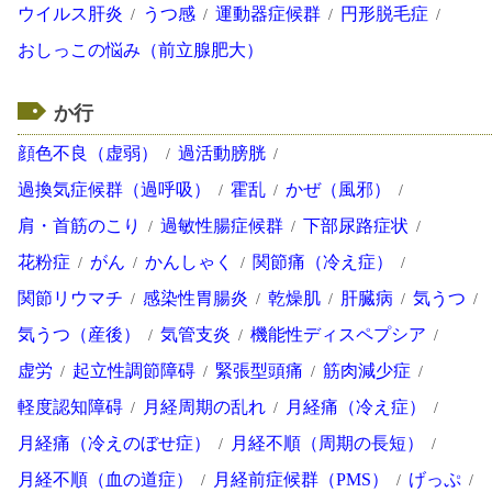
ウイルス肝炎
うつ感
運動器症候群
円形脱毛症
おしっこの悩み（前立腺肥大）
か行
顔色不良（虚弱）
過活動膀胱
過換気症候群（過呼吸）
霍乱
かぜ（風邪）
肩・首筋のこり
過敏性腸症候群
下部尿路症状
花粉症
がん
かんしゃく
関節痛（冷え症）
関節リウマチ
感染性胃腸炎
乾燥肌
肝臓病
気うつ
気うつ（産後）
気管支炎
機能性ディスペプシア
虚労
起立性調節障碍
緊張型頭痛
筋肉減少症
軽度認知障碍
月経周期の乱れ
月経痛（冷え症）
月経痛（冷えのぼせ症）
月経不順（周期の長短）
月経不順（血の道症）
月経前症候群（PMS）
げっぷ