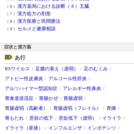
漢方薬局における診断（４）五臓
（６）
漢方処方の剤形
（７）
漢方医療と民間療法
（８）
セルメと健康相談
（９）
症状と漢方薬
あ行
RSウイルス
足腰の衰え（虚弱）
足のむくみ
アトピー性皮膚炎
アルコール性肝炎
アルツハイマー型認知症
アレルギー性鼻炎
胃食道逆流症
胃腸かぜ
胃腸虚弱
胃腸虚弱（高齢者）
胃腸虚弱（フレイル）
胃痛
胃もたれ
意欲の低下
意欲低下（虚弱）
イライラ
イライラ（産後）
インフルエンザ
インポテンツ