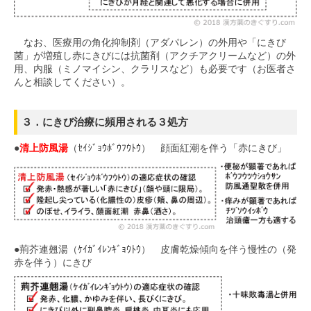
なお、医療用の角化抑制剤（アダパレン）の外用や「にきび
菌」が増殖し赤にきびには抗菌剤（アクチアクリームなど）の外
用、内服（ミノマイシン、クラリスなど）も必要です（お医者さ
んと相談してください）。
３．にきび治療に頻用される３処方
●
清上防風湯
（ｾｲｼﾞｮｳﾎﾞｳﾌｳﾄｳ） 顔面紅潮を伴う「赤にきび」
●荊芥連翹湯（ｹｲｶﾞｲﾚﾝｷﾞｮｳﾄｳ） 皮膚乾燥傾向を伴う慢性の（発
赤を伴う）にきび