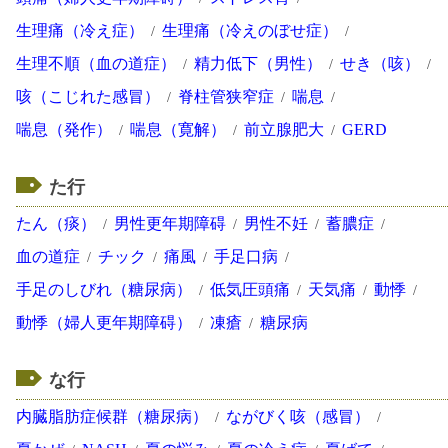
生理痛（冷え症）
生理痛（冷えのぼせ症）
生理不順（血の道症）
精力低下（男性）
せき（咳）
咳（こじれた感冒）
脊柱管狭窄症
喘息
喘息（発作）
喘息（寛解）
前立腺肥大
GERD
た行
たん（痰）
男性更年期障碍
男性不妊
蓄膿症
血の道症
チック
痛風
手足口病
手足のしびれ（糖尿病）
低気圧頭痛
天気痛
動悸
動悸（婦人更年期障碍）
凍瘡
糖尿病
な行
内臓脂肪症候群（糖尿病）
ながびく咳（感冒）