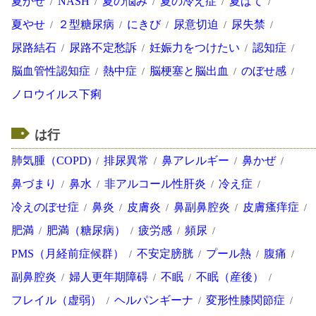
夏かぜ
NASH
夏の悩み
夏の冷え症
夏ばて
夏やせ
２型糖尿病
にきび
尿意切迫
尿失禁
尿路結石
尿路不定愁訴
妊娠力をつけたい
認知症
脳血管性認知症
熱中症
脳梗塞と脳出血
のぼせ感
ノロウイルス下痢
は行
肺気腫（COPD)
排尿異常
鼻アレルギー
鼻かぜ
鼻づまり
鼻水
非アルコール性肝炎
冷え症
冷えのぼせ症
鼻炎
皮膚炎
鼻副鼻腔炎
皮膚瘙痒症
肥満
肥満（糖尿病）
疲労感
頻尿
PMS（月経前症候群）
不安定膀胱
プール熱
腹痛
副鼻腔炎
婦人更年期障碍
不眠
不眠（産後）
フレイル（虚弱）
ヘルパンギーナ
変形性膝関節症