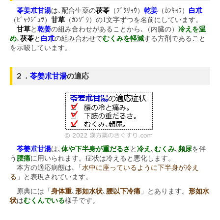
苓姜朮甘湯
は､配合生薬の
茯苓
（ﾌﾞｸﾘｮｳ）
乾姜
（ｶﾝｷｮｳ）
白朮
（ﾋﾞｬｸｼﾞｭﾂ）
甘草
（ｶﾝｿﾞｳ）の1文字ずつを名前にしています。
甘草
と
乾姜
の組み合わせがあることから､（内臓の）
冷えを温
め
､
茯苓
と
白朮
の組み合わせで
むくみを軽減
する方剤であること
を示唆しています。
２．
苓姜朮甘湯
の適応
苓姜朮甘湯
は､
体や下半身が重だるさ
と
冷え
､
むくみ
､
頻尿
を伴
う
腰痛
に用いられます。症状は冷えると悪化します。
本方の適応病態は､「
水中に座っているように下半身が冷え
る
」と表現されています。
原典には「
身体重
､
形如水状
､
腰以下冷痛
」とあります。
形如水
状
は
むくんでいる
様子です。