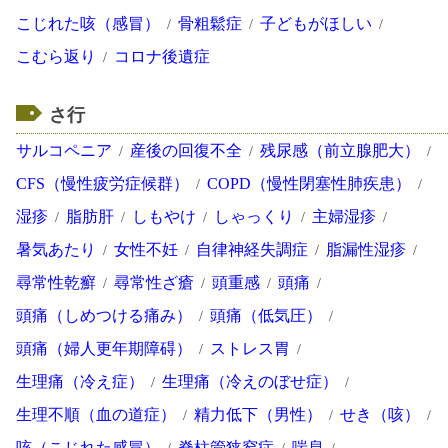
こじれた咳（感冒）
骨粗鬆症
子どもがほしい
こむら返り
コロナ後遺症
さ行
サルコペニア
産後の回復不全
残尿感（前立腺肥大）
CFS（慢性疲労症候群）
COPD（慢性閉塞性肺疾患）
湿疹
脂肪肝
しもやけ
しゃっくり
主婦湿疹
暑気あたり
女性不妊
自律神経失調症
脂漏性湿疹
尋常性乾癬
尋常性ざ瘡
頭重感
頭痛
頭痛（しめつける痛み）
頭痛（低気圧）
頭痛（婦人更年期障碍）
ストレス胃
生理痛（冷え症）
生理痛（冷えのぼせ症）
生理不順（血の道症）
精力低下（男性）
せき（咳）
咳（こじれた感冒）
脊柱管狭窄症
喘息