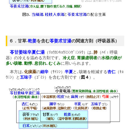
６．甘草-
乾姜
を含む
苓姜朮甘湯
の関連方剤（呼吸器系）
苓甘姜味辛夏仁湯
（ﾘｮｳｶﾝｷｮｳﾐｼﾝｹﾞﾆﾝﾄｳ）は､
肺
（ﾊｲ：呼吸
器）の冷えを温める方剤です。
冷え症
､
胃腸虚弱者
の
水様の痰が
多い咳嗽
､
動悸
､
息切れ
､
むくみ
に用いられます。
本方は､
化痰薬
の
細辛
（ｻｲｼﾝ）
半夏
と､咳嗽を軽減する
杏仁
（ｷｮ
ｳﾆﾝ）と
五味子
（ｺﾞﾐｼ）を含む方剤です（
図４
）。