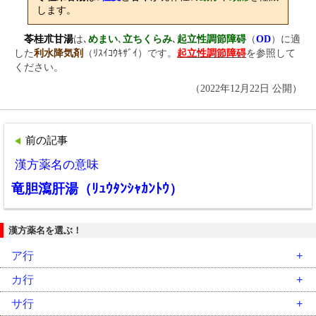
します。
苓桂朮甘湯
は､
めまい
､
立ちくらみ
､
起立性調節障碍
（
OD
）に適
した
利水降気剤
（ﾘｽｲｺｳｷｻﾞｲ）です。
起立性調節障碍
を参照して
ください。
（2022年12月22日 公開）
前の記事
漢方薬名の意味
竜胆瀉肝湯（ﾘｭｳﾀﾝｼｬｶﾝﾄｳ）
漢方薬名を選ぶ！
ア行
安中散（ｱﾝﾁｭｳｻﾝ）
カ行
胃苓湯（ｲﾚｲﾄｳ）
藿香正気散（ｶｯｺｳｼｮｳｷｻﾝ）
サ行