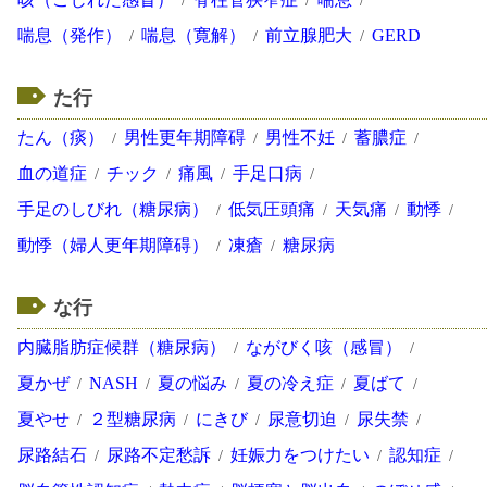
喘息（発作）
喘息（寛解）
前立腺肥大
GERD
た行
たん（痰）
男性更年期障碍
男性不妊
蓄膿症
血の道症
チック
痛風
手足口病
手足のしびれ（糖尿病）
低気圧頭痛
天気痛
動悸
動悸（婦人更年期障碍）
凍瘡
糖尿病
な行
内臓脂肪症候群（糖尿病）
ながびく咳（感冒）
夏かぜ
NASH
夏の悩み
夏の冷え症
夏ばて
夏やせ
２型糖尿病
にきび
尿意切迫
尿失禁
尿路結石
尿路不定愁訴
妊娠力をつけたい
認知症