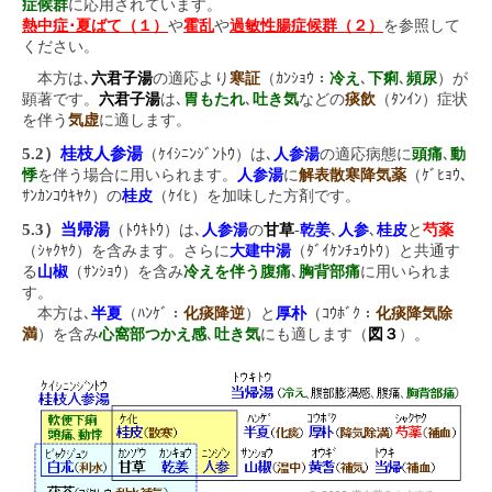
症候群
に応用されています。
熱中症･夏ばて（１）
や
霍乱
や
過敏性腸症候群（２）
を参照して
ください。
本方は､
六君子湯
の適応より
寒証
（ｶﾝｼｮｳ：
冷え
､
下痢
､
頻尿
）が
顕著です。
六君子湯
は､
胃もたれ
､
吐き気
などの
痰飲
（ﾀﾝｲﾝ）症状
を伴う
気虚
に適します。
5.2）
桂枝人参湯
（ｹｲｼﾆﾝｼﾞﾝﾄｳ）は､
人参湯
の適応病態に
頭痛
､
動
悸
を伴う場合に用いられます。
人参湯
に
解表散寒降気薬
（ｹﾞﾋｮｳ､
ｻﾝｶﾝｺｳｷﾔｸ）の
桂皮
（ｹｲﾋ）を加味した方剤です。
5.3）
当帰湯
（ﾄｳｷﾄｳ）は､
人参湯
の
甘草
-
乾姜
､
人参
､
桂皮
と
芍薬
（ｼｬｸﾔｸ）を含みます。さらに
大建中湯
（ﾀﾞｲｹﾝﾁｭｳﾄｳ）と共通す
る
山椒
（ｻﾝｼｮｳ）を含み
冷えを伴う腹痛
､
胸背部痛
に用いられま
す。
本方は､
半夏
（ﾊﾝｹﾞ：
化痰降逆
）と
厚朴
（ｺｳﾎﾞｸ：
化痰降気除
満
）を含み
心窩部つかえ感
､
吐き気
にも適します（
図３
）。