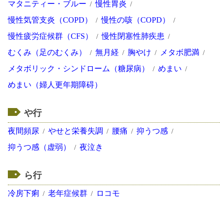
マタニティー・ブルー
慢性胃炎
慢性気管支炎（COPD）
慢性の咳（COPD）
慢性疲労症候群（CFS）
慢性閉塞性肺疾患
むくみ（足のむくみ）
無月経
胸やけ
メタボ肥満
メタボリック・シンドローム（糖尿病）
めまい
めまい（婦人更年期障碍）
や行
夜間頻尿
やせと栄養失調
腰痛
抑うつ感
抑うつ感（虚弱）
夜泣き
ら行
冷房下痢
老年症候群
ロコモ