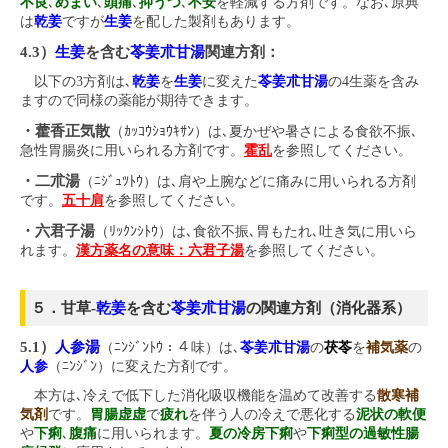
不良
､
めまい
､
頭痛
､
抑うつ
､
不安
を軽減する方剤です。なお､原典
は
乾姜
ですが
生姜
を配した製剤もあります。
4.3）
生姜
を含む
苓姜朮甘湯
関連方剤：
以下の3方剤は､
乾姜
を
生姜
に変えた
苓姜朮甘湯
の4生薬を含み
ますので同様の薬能が期待できます。
・藿香正気散
（ｶｯｺｳｼｮｳｷｻﾝ）は､夏かぜや暑さによる食欲不振､
急性胃腸炎に用いられる方剤です。
霍乱
を参照してください。
・二朮湯
（ﾆｼﾞｭﾂﾄｳ）は､肩や上腕などに痛みに用いられる方剤
です。
五十肩
を参照してください。
・六君子湯
（ﾘｯｸﾝｼﾄｳ）は､食欲不振､胃もたれ､吐き気に用いら
れます。
漢方薬名の意味：六君子湯
を参照してください。
５．甘草-
乾姜
を含む
苓姜朮甘湯
の関連方剤（消化器系）
5.1）
人参湯
（ﾆﾝｼﾞﾝﾄｳ：４味）は､
苓姜朮甘湯
の
茯苓
を
補気薬
の
人参
（ﾆﾝｼﾞﾝ）に変えた方剤です。
本方は､冷えで低下した消化吸収機能を温めて改善する
散寒補
気剤
です。
胃腸虚虚
で
疲れ
を伴う人の冷えで悪化する
泥状の軟便
や
下痢
､
腹痛
に用いられます。
夏の冷房下痢
や
下痢型の過敏性腸