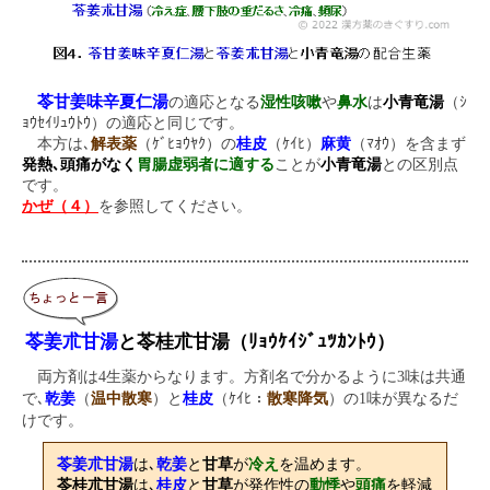
苓甘姜味辛夏仁湯
の適応となる
湿性咳嗽
や
鼻水
は
小青竜湯
（ｼ
ｮｳｾｲﾘｭｳﾄｳ）の適応と同じです。
本方は､
解表薬
（ｹﾞﾋｮｳﾔｸ）の
桂皮
（ｹｲﾋ）
麻黄
（ﾏｵｳ）を含まず
発熱､頭痛がなく
胃腸虚弱者に適する
ことが
小青竜湯
との区別点
です。
かぜ（４）
を参照してください。
苓姜朮甘湯
と苓桂朮甘湯（ﾘｮｳｹｲｼﾞｭﾂｶﾝﾄｳ）
両方剤は4生薬からなります。方剤名で分かるように3味は共通
で､
乾姜
（
温中散寒
）と
桂皮
（ｹｲﾋ：
散寒降気
）の1味が異なるだ
けです。
苓姜朮甘湯
は､
乾姜
と
甘草
が
冷え
を温めます。
苓桂朮甘湯
は､
桂皮
と
甘草
が発作性の
動悸
や
頭痛
を軽減