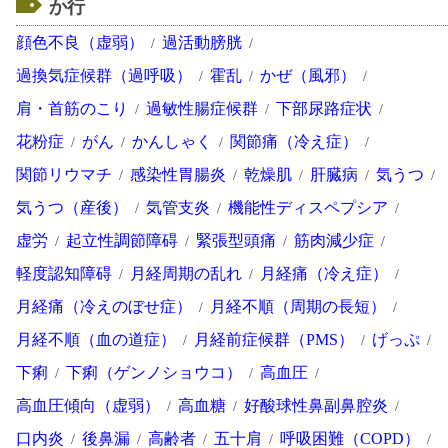
か行
顔色不良（虚弱）
過活動膀胱
過換気症候群（過呼吸）
霍乱
かぜ（風邪）
肩・首筋のこり
過敏性腸症候群
下部尿路症状
花粉症
がん
かんしゃく
関節痛（冷え症）
関節リウマチ
感染性胃腸炎
乾燥肌
肝臓病
気うつ
気うつ（産後）
気管支炎
機能性ディスペプシア
虚労
起立性調節障碍
緊張型頭痛
筋肉減少症
軽度認知障碍
月経周期の乱れ
月経痛（冷え症）
月経痛（冷えのぼせ症）
月経不順（周期の長短）
月経不順（血の道症）
月経前症候群（PMS）
げっぷ
下痢
下痢（ゲンノショウコ）
高血圧
高血圧傾向（虚弱）
高血糖
好酸球性鼻副鼻腔炎
口内炎
後鼻漏
高齢者
五十肩
呼吸困難（COPD）