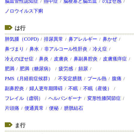
脳血管性認知症
熱中症
脳梗塞と脳出血
のぼせ感
ノロウイルス下痢
は行
肺気腫（COPD)
排尿異常
鼻アレルギー
鼻かぜ
鼻づまり
鼻水
非アルコール性肝炎
冷え症
冷えのぼせ症
鼻炎
皮膚炎
鼻副鼻腔炎
皮膚瘙痒症
肥満
肥満（糖尿病）
疲労感
頻尿
PMS（月経前症候群）
不安定膀胱
プール熱
腹痛
副鼻腔炎
婦人更年期障碍
不眠
不眠（産後）
フレイル（虚弱）
ヘルパンギーナ
変形性膝関節症
片頭痛
便通異常
便秘
膀胱結石
ま行