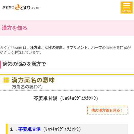
漢方を知る
きぐすり.com は、
漢方薬、女性の健康、サプリメント、ハーブ
の情報を専門家が
やさしく解説しています。
病気の悩みを漢方で
苓姜朮甘湯（ﾘｮｳｷｮｳｼﾞｭﾂｶﾝﾄｳ）
他の漢方薬も見る！
１．
苓姜朮甘湯
（ﾘｮｳｷｮｳｼﾞｭﾂｶﾝﾄｳ）