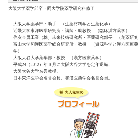
参蘇飲（ｼﾞﾝｿｲﾝ）
大阪大学薬学部卒・同大学院薬学研究科修了
真武湯（ｼﾝﾌﾞﾄｳ）
大阪大学薬学部・助手 （生薬材料学と生薬化学）
清上防風湯（ｾｲｼﾞｮｳﾎﾞｳﾌｳﾄｳ）
近畿大学東洋医学研究所・講師・助教授 （臨床漢方薬学）
清暑益気湯（ｾｲｼｮｴｯｷﾄｳ）
住友金属工業（株）未来技術研究所・医薬研究部長 （創薬研
清心蓮子飲（ｾｲｼﾝﾚﾝｼｲﾝ）
富山大学和漢医薬学総合研究所・教授 （資源科学と漢方医療
学）
清肺湯（ｾｲﾊｲﾄｳ）
大阪大谷大学薬学部・教授 （漢方医療薬学）
疎経活血湯（ｿｹｲｶｯｹﾂﾄｳ）
平成24（2012）年３月に大阪大谷大学を定年退職。
大阪大谷大学名誉教授。
日本東洋医学会名誉会員、和漢医薬学会名誉会員。