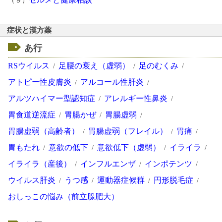
（９）
症状と漢方薬
あ行
RSウイルス
足腰の衰え（虚弱）
足のむくみ
アトピー性皮膚炎
アルコール性肝炎
アルツハイマー型認知症
アレルギー性鼻炎
胃食道逆流症
胃腸かぜ
胃腸虚弱
胃腸虚弱（高齢者）
胃腸虚弱（フレイル）
胃痛
胃もたれ
意欲の低下
意欲低下（虚弱）
イライラ
イライラ（産後）
インフルエンザ
インポテンツ
ウイルス肝炎
うつ感
運動器症候群
円形脱毛症
おしっこの悩み（前立腺肥大）