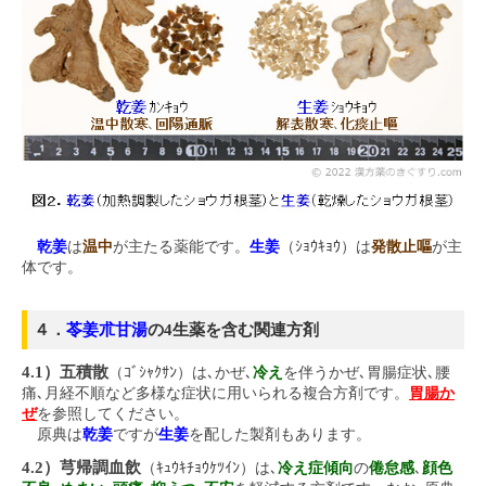
乾姜
は
温中
が主たる薬能です。
生姜
（ｼｮｳｷｮｳ）は
発散止嘔
が主
体です。
４．
苓姜朮甘湯
の4生薬を含む関連方剤
4.1）五積散
（ｺﾞｼｬｸｻﾝ）は､かぜ､
冷え
を伴うかぜ､胃腸症状､腰
痛､月経不順など多様な症状に用いられる複合方剤です。
胃腸か
ぜ
を参照してください。
原典は
乾姜
ですが
生姜
を配した製剤もあります。
4.2）芎帰調血飲
（ｷｭｳｷﾁｮｳｹﾂｲﾝ）は､
冷え症傾向
の
倦怠感
､
顔色