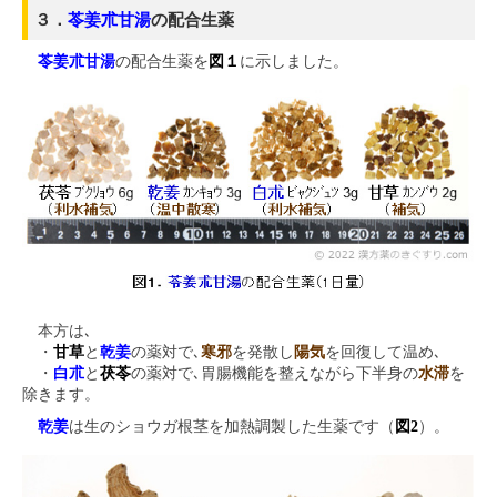
３．
苓姜朮甘湯
の配合生薬
苓姜朮甘湯
の配合生薬を
図１
に示しました。
本方は､
・
甘草
と
乾姜
の薬対で､
寒邪
を発散し
陽気
を回復して温め､
・
白朮
と
茯苓
の薬対で､胃腸機能を整えながら下半身の
水滞
を
除きます。
乾姜
は生のショウガ根茎を加熱調製した生薬です（
図2
）。