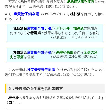
本方が､易感冒児の発熱､食思を改善し
易感冒状態を改善
した報
日東医誌.
告があります（
, 1991; 41: 149-155.）。
4.3）
麻黄附子細辛湯
（ﾏｵｳﾌﾞｼｻｲｼﾝﾄｳ）と
桂枝湯
を併用した報告
があります。
桂枝湯合
麻黄細辛附子湯
が､
アレルギー性鼻炎
の急性期
だけでなく
小青竜湯
で効果の得られなかった症例にも有効
日東医誌.
（
, 1995; 45: 547-550.）
桂枝湯合
麻黄細辛附子湯
が､
悪寒や悪風
を伴う
全身の冷
日東医誌.
（
, 2010; 61: 897-905.）
え
と
頭痛
を軽減
この併用は､
桂姜棗草黄辛附湯
（ｹｲｷｮｳｿｳｿｳｵｳｼﾝﾌﾞﾄｳ）をエキス
日東医誌.
製剤で代用する試みです（
, 1995; 46: 105-107.）。
５．桂枝湯の５生薬を含む加味方
桂枝湯
の５生薬を含む加味方が各種の領域で使用されています
（
図４
）。