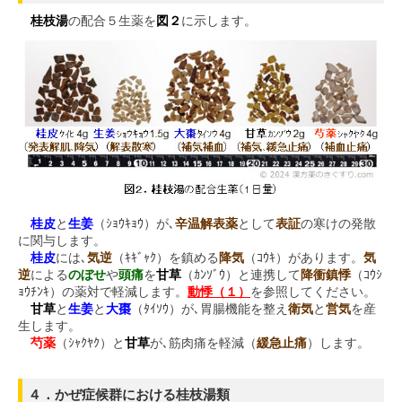
桂枝湯
の配合５生薬を
図２
に示します。
桂皮
と
生姜
（ｼｮｳｷｮｳ）が､
辛温解表薬
として
表証
の寒けの発散
に関与します。
桂皮
には､
気逆
（ｷｷﾞｬｸ）を鎮める
降気
（ｺｳｷ）があります。
気
逆
による
のぼせ
や
頭痛
を
甘草
（ｶﾝｿﾞｳ）と連携して
降衝鎮悸
（ｺｳｼ
ｮｳﾁﾝｷ）の薬対で軽減します。
動悸（１）
を参照してください。
甘草
と
生姜
と
大棗
（ﾀｲｿｳ）が､胃腸機能を整え
衛気
と
営気
を産
生します。
芍薬
（ｼｬｸﾔｸ）と
甘草
が､筋肉痛を軽減（
緩急止痛
）します。
４．かぜ症候群における桂枝湯類