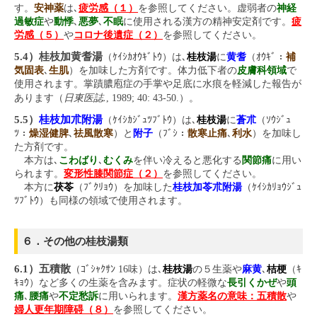
す。
安神薬
は､
疲労感（１）
を参照してください。虚弱者の
神経
過敏症
や
動悸
､
悪夢
､
不眠
に使用される漢方の精神安定剤です。
疲
労感（５）
や
コロナ後遺症（２）
を参照してください。
5.4）桂枝加黄耆湯
（ｹｲｼｶｵｳｷﾞﾄｳ）は､
桂枝湯
に
黄耆
（ｵｳｷﾞ：
補
気固表
､
生肌
）を加味した方剤です。体力低下者の
皮膚科領域
で
使用されます。掌蹟膿庖症の手掌や足底に水痕を軽減した報告が
日東医誌.
あります（
, 1989; 40: 43-50.）。
5.5）
桂枝加朮附湯
（ｹｲｼｶｼﾞｭﾂﾌﾞﾄｳ）は､
桂枝湯
に
蒼朮
（ｿｳｼﾞｭ
ﾂ：
燥湿健脾
､
祛風散寒
）と
附子
（ﾌﾞｼ：
散寒止痛
､
利水
）を加味し
た方剤です。
本方は､
こわばり
､
むくみ
を伴い冷えると悪化する
関節痛
に用い
られます。
変形性膝関節症（２）
を参照してください。
本方に
茯苓
（ﾌﾞｸﾘｮｳ）を加味した
桂枝加苓朮附湯
（ｹｲｼｶﾘｮｳｼﾞｭ
ﾂﾌﾞﾄｳ）も同様の領域で使用されます。
６．その他の桂枝湯類
6.1）五積散
（ｺﾞｼｬｸｻﾝ 16味）は､
桂枝湯
の５生薬や
麻黄
､
桔梗
（ｷ
ｷｮｳ）など多くの生薬を含みます。症状の軽微な
長引くかぜ
や
頭
痛
､
腰痛
や
不定愁訴
に用いられます。
漢方薬名の意味：五積散
や
婦人更年期障碍（８）
を参照してください。