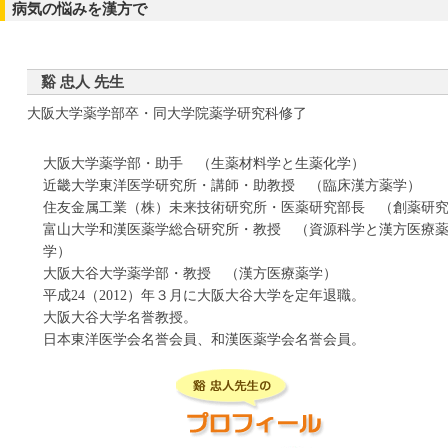
通導散（ﾂｳﾄﾞｳｻﾝ）
半夏瀉心湯（ﾊﾝｹﾞｼｬｼﾝﾄｳ）
病気の悩みを漢方で
立効散（ﾘｯｺｳｻﾝ）
十全大補湯（ｼﾞｭｳｾﾞﾝﾀｲﾎﾄｳ）
桃核承気湯（ﾄｳｶｸｼﾞｮｳｷﾄｳ）
白虎加人参湯（ﾋﾞｬｯｺｶﾆﾝｼﾞﾝﾄｳ）
竜胆瀉肝湯（ﾘｭｳﾀﾝｼｬｶﾝﾄｳ）
十味敗毒湯（ｼﾞｭｳﾐﾊｲﾄﾞｸﾄｳ）
当帰芍薬散（ﾄｳｷｼｬｸﾔｸｻﾝ）
平胃散（ﾍｲｲｻﾝ）
苓姜朮甘湯（ﾘｮｳｷｮｳｼﾞｭﾂｶﾝﾄｳ）
谿 忠人 先生
潤腸湯（ｼﾞｭﾝﾁｮｳﾄｳ）
防風通聖散（ﾎﾞｳﾌｳﾂｳｼｮｳｻﾝ）
大阪大学薬学部卒・同大学院薬学研究科修了
小柴胡湯（ｼｮｳｻｲｺﾄｳ）
補中益気湯（ﾎﾁｭｳｴｯｷﾄｳ）
小青竜湯（ｼｮｳｾｲﾘｭｳﾄｳ）
大阪大学薬学部・助手 （生薬材料学と生薬化学）
消風散（ｼｮｳﾌｳｻﾝ）
近畿大学東洋医学研究所・講師・助教授 （臨床漢方薬学）
辛夷清肺湯（ｼﾝｲｾｲﾊｲﾄｳ）
住友金属工業（株）未来技術研究所・医薬研究部長 （創薬研
富山大学和漢医薬学総合研究所・教授 （資源科学と漢方医療
参蘇飲（ｼﾞﾝｿｲﾝ）
学）
真武湯（ｼﾝﾌﾞﾄｳ）
大阪大谷大学薬学部・教授 （漢方医療薬学）
平成24（2012）年３月に大阪大谷大学を定年退職。
清上防風湯（ｾｲｼﾞｮｳﾎﾞｳﾌｳﾄｳ）
大阪大谷大学名誉教授。
清暑益気湯（ｾｲｼｮｴｯｷﾄｳ）
日本東洋医学会名誉会員、和漢医薬学会名誉会員。
清心蓮子飲（ｾｲｼﾝﾚﾝｼｲﾝ）
清肺湯（ｾｲﾊｲﾄｳ）
疎経活血湯（ｿｹｲｶｯｹﾂﾄｳ）