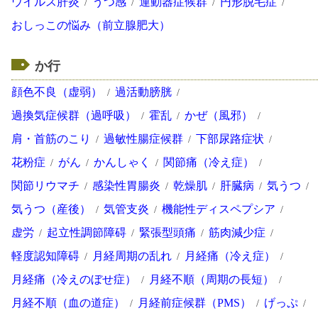
ウイルス肝炎
うつ感
運動器症候群
円形脱毛症
おしっこの悩み（前立腺肥大）
か行
顔色不良（虚弱）
過活動膀胱
過換気症候群（過呼吸）
霍乱
かぜ（風邪）
肩・首筋のこり
過敏性腸症候群
下部尿路症状
花粉症
がん
かんしゃく
関節痛（冷え症）
関節リウマチ
感染性胃腸炎
乾燥肌
肝臓病
気うつ
気うつ（産後）
気管支炎
機能性ディスペプシア
虚労
起立性調節障碍
緊張型頭痛
筋肉減少症
軽度認知障碍
月経周期の乱れ
月経痛（冷え症）
月経痛（冷えのぼせ症）
月経不順（周期の長短）
月経不順（血の道症）
月経前症候群（PMS）
げっぷ