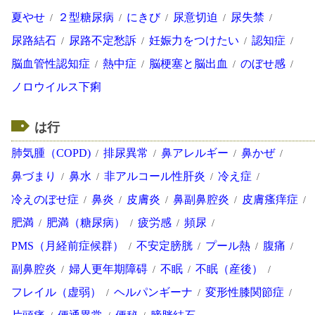
夏やせ
２型糖尿病
にきび
尿意切迫
尿失禁
尿路結石
尿路不定愁訴
妊娠力をつけたい
認知症
脳血管性認知症
熱中症
脳梗塞と脳出血
のぼせ感
ノロウイルス下痢
は行
肺気腫（COPD)
排尿異常
鼻アレルギー
鼻かぜ
鼻づまり
鼻水
非アルコール性肝炎
冷え症
冷えのぼせ症
鼻炎
皮膚炎
鼻副鼻腔炎
皮膚瘙痒症
肥満
肥満（糖尿病）
疲労感
頻尿
PMS（月経前症候群）
不安定膀胱
プール熱
腹痛
副鼻腔炎
婦人更年期障碍
不眠
不眠（産後）
フレイル（虚弱）
ヘルパンギーナ
変形性膝関節症