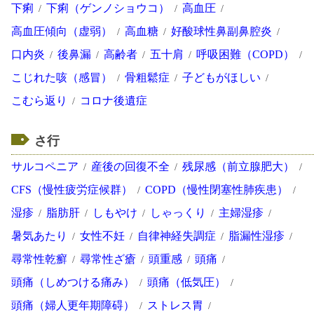
下痢
下痢（ゲンノショウコ）
高血圧
高血圧傾向（虚弱）
高血糖
好酸球性鼻副鼻腔炎
口内炎
後鼻漏
高齢者
五十肩
呼吸困難（COPD）
こじれた咳（感冒）
骨粗鬆症
子どもがほしい
こむら返り
コロナ後遺症
さ行
サルコペニア
産後の回復不全
残尿感（前立腺肥大）
CFS（慢性疲労症候群）
COPD（慢性閉塞性肺疾患）
湿疹
脂肪肝
しもやけ
しゃっくり
主婦湿疹
暑気あたり
女性不妊
自律神経失調症
脂漏性湿疹
尋常性乾癬
尋常性ざ瘡
頭重感
頭痛
頭痛（しめつける痛み）
頭痛（低気圧）
頭痛（婦人更年期障碍）
ストレス胃