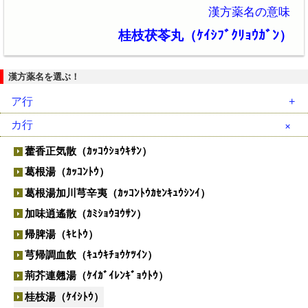
漢方薬名の意味
桂枝茯苓丸（ｹｲｼﾌﾞｸﾘｮｳｶﾞﾝ）
漢方薬名を選ぶ！
ア行
安中散（ｱﾝﾁｭｳｻﾝ）
カ行
胃苓湯（ｲﾚｲﾄｳ）
藿香正気散（ｶｯｺｳｼｮｳｷｻﾝ）
茵蔯蒿湯（ｲﾝﾁﾝｺｳﾄｳ）
葛根湯（ｶｯｺﾝﾄｳ）
温経湯（ｳﾝｹｲﾄｳ）
葛根湯加川芎辛夷（ｶｯｺﾝﾄｳｶｾﾝｷｭｳｼﾝｲ）
温清飲（ｳﾝｾｲｲﾝ）
加味逍遙散（ｶﾐｼｮｳﾖｳｻﾝ）
越婢加朮湯（ｴｯﾋﾟｶｼﾞｭﾂﾄｳ）
帰脾湯（ｷﾋﾄｳ）
黄連解毒湯（ｵｳﾚﾝｹﾞﾄﾞｸﾄｳ）
芎帰調血飲（ｷｭｳｷﾁｮｳｹﾂｲﾝ）
荊芥連翹湯（ｹｲｶﾞｲﾚﾝｷﾞｮｳﾄｳ）
桂枝湯（ｹｲｼﾄｳ）