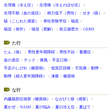
生理痛（冷え症）
生理痛（冷えのぼせ症）
生理不順（血の道症）
精力低下（男性）
せき（咳）
咳（こじれた感冒）
脊柱管狭窄症
喘息
喘息（発作）
喘息（寛解）
前立腺肥大
GERD
た行
たん（痰）
男性更年期障碍
男性不妊
蓄膿症
血の道症
チック
痛風
手足口病
手足のしびれ（糖尿病）
低気圧頭痛
天気痛
動悸
動悸（婦人更年期障碍）
凍瘡
糖尿病
な行
内臓脂肪症候群（糖尿病）
ながびく咳（感冒）
夏かぜ
NASH
夏の悩み
夏の冷え症
夏ばて