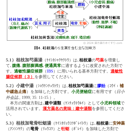
5.1）桂枝加芍薬湯
（ｹｲｼｶｼｬｸﾔｸﾄｳ）は､
桂枝湯
の
芍薬
を増量し
て､
腹痛
､
腹部膨満感
､
便通異常
に適するように改変された方剤で
す。
過敏性腸症候群
（
IBS
）に用いられる基本方剤です。
過敏性
腸症候群（３）
を参照してください。
5.2）小建中湯
（ｼｮｳｹﾝﾁｭｳﾄｳ）は､
桂枝加芍薬湯
に
膠飴
（ｺｳｲ：
補
日小
中緩急止痛
）を加味した方剤です。
小児便秘症
に有用です（
外会誌.
, 1999; 35: 11-15.）。
本方の関連方剤は､
建中湯類
（ｹﾝﾁｭｳﾄｳﾙｲ）として
小児科領域
で
活用されています。
漢方薬名の意味：建中湯類
を参照してくださ
い。
5.3）桂枝加竜骨牡蛎湯
（ｹｲｼｶﾘｭｳｺﾂﾎﾞﾚｲﾄｳ）は､
桂枝湯
に
安神薬
（ｱﾝｼﾝﾔｸ）の
竜骨
（ﾘｭｳｺﾂ）と
牡蛎
（ﾎﾞﾚｲ）を加味した方剤で