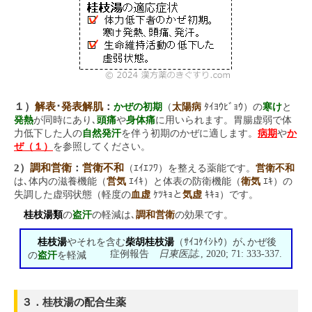
１）
解表
･
発表解肌
：
かぜの初期
（
太陽病
ﾀｲﾖｳﾋﾞｮｳ）の
寒け
と
発熱
が同時にあり､
頭痛
や
身体痛
に用いられます。胃腸虚弱で体
力低下した人の
自然発汗
を伴う初期のかぜに適します。
病期
や
か
ぜ（１）
を参照してください。
2）
調和営衛
：
営衛不和
（ｴｲｴﾌﾜ）を整える薬能です。
営衛不和
は､体内の滋養機能（
営気
ｴｲｷ）と体表の防衛機能（
衛気
ｴｷ）の
失調した虚弱状態（軽度の
血虚
ｹﾂｷｮと
気虚
ｷｷｮ）です。
桂枝湯類
の
盗汗
の軽減は､
調和営衛
の効果です。
桂枝湯
やそれを含む
柴胡桂枝湯
（ｻｲｺｹｲｼﾄｳ）が､かぜ後
日東医誌.
症例報告
, 2020; 71: 333-337.
の
盗汗
を軽減
３．桂枝湯の配合生薬