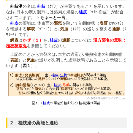
桂枝湯
の名は､
桂枝
（ｹｲｼ）が主薬であることを示しています。
なお､日本の漢方製剤には薬局方規格の
桂皮
（ｹｲﾋ 樹皮）が配合
されています。⇒
ちょっと一言
。
桂皮
の薬能は､体表面の
邪気
を除いて初期症状（
表証
ﾋｮｳｼｮｳ）
を軽減する
解表
（ｹﾞﾋｮｳ）と､
気血
（ｷｹﾂ）の巡りを整える
通脈
（ﾂ
ｳﾐｬｸ）です。
解表
は
かぜ（１）
を､
桂皮
の
通脈
については､
漢方薬名の意味：
桂枝茯苓丸
を参照してください。
上記のことから方剤名は､本方の適応が､発熱疾患の初期病態
（
表証
）と
気血
の巡りが失調した虚弱状態であることを示唆して
います（
図１
）。
２．桂枝湯の薬能と適応