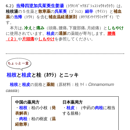
6.2）
当帰四逆加呉茱萸生姜湯
（ﾄｳｷｼｷﾞｬｸｶｺﾞｼｭﾕｼｮｳｷｮｳﾄｳ）は､
桂枝湯
の５生薬と
散寒薬
の
呉茱萸
（ｺﾞｼｭﾕ）
細辛
（ｻｲｼﾝ）と
補血
薬
の
当帰
（ﾄｳｷ）を含む
補血温経通脈剤
（ﾎｹﾂｵﾝｹｲﾂｳﾐｬｸｻﾞｲ）で
す。
本方は､
冷え
と
痛み
（頭痛､腰痛､下腹部痛､月経痛）と
しもやけ
に使用されています。
桂皮
の
通脈
の薬能が寄与します。
腰痛
（２）
や
片頭痛
や
しもやけ
を参照してください。
桂枝
と
桂皮
と桂（ｶﾂﾗ）とニッキ
Cinnamomum
桂枝
と
桂皮
の規格と
薬能
（原材料：桂 ｹｲ：
cassia
）
中国の薬局方
日本薬局方
・
桂枝
：桂の小枝（
発
・
桂皮
：（中葯の
肉桂
に相当
表解表
）
する規格）
・
肉桂
：桂の樹皮（
温
経散寒
）