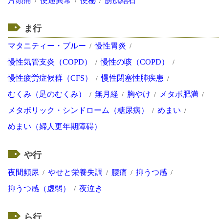
片頭痛
便通異常
便秘
膀胱結石
ま行
マタニティー・ブルー
慢性胃炎
慢性気管支炎（COPD）
慢性の咳（COPD）
慢性疲労症候群（CFS）
慢性閉塞性肺疾患
むくみ（足のむくみ）
無月経
胸やけ
メタボ肥満
メタボリック・シンドローム（糖尿病）
めまい
めまい（婦人更年期障碍）
や行
夜間頻尿
やせと栄養失調
腰痛
抑うつ感
抑うつ感（虚弱）
夜泣き
ら行