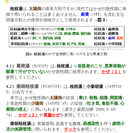
桂枝湯
は､
太陽病
の基本方剤ですが､現代ではかぜの急性期に単
独で用いられることは多くありません。
麻黄
（ﾏｵｳ）を含む主な
関連方剤との併用や加味方として使用されます（
図３
）。
4.1）葛根湯
（ｶｯｺﾝﾄｳ）は､
桂枝湯
より
首筋肩のこり
､
悪寒発熱が
顕著
で
汗がでていない
かぜ急性期に頻用されます。
かぜ（１）
を
参照してください。
4.2）柴胡桂枝湯
（ｻｲｺｹｲｼﾄｳ）は､
桂枝湯
と
小柴胡湯
（ｼｮｳｻｲｺﾄ
ｳ）の合方です。
本方は､かぜ急性期の
太陽病
の症状（
寒け
､
発熱
､
頭痛
､
関節痛
）
と亜急性期の
少陽病
（ｼｮｳﾖｳﾋﾞｮｳ）の症状（
吐き気
､
食欲不振
､
心
漢方と最新治療
窩部の痞え
）に用いられます（
. 2000; 9: 69-
74）。
かぜ（２）
や
胃腸かぜ
を参照してください。
柴胡桂枝湯
は､胃腸虚弱､反復する腹痛､
易感染性
を伴う
虚弱小
児の体調管理
に用いられます。
チック
を参照してください。