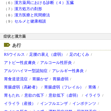
漢方薬局における診断（４）五臓
（６）
漢方処方の剤形
（７）
漢方医療と民間療法
（８）
セルメと健康相談
（９）
症状と漢方薬
あ行
RSウイルス
足腰の衰え（虚弱）
足のむくみ
アトピー性皮膚炎
アルコール性肝炎
アルツハイマー型認知症
アレルギー性鼻炎
胃食道逆流症
胃腸かぜ
胃腸虚弱
胃腸虚弱（高齢者）
胃腸虚弱（フレイル）
胃痛
胃もたれ
意欲の低下
意欲低下（虚弱）
イライラ
イライラ（産後）
インフルエンザ
インポテンツ