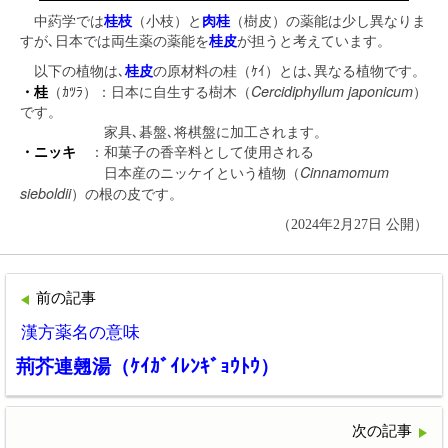
中葯学では
桂枝
（小枝）と
肉桂
（樹皮）の薬能は少し異なりま
すが､日本では両生薬の薬能を
桂皮
が担うと考えています。
以下の植物は､
桂皮
の原材料の桂（ｹｲ）とは､異なる植物です。
Cercidiphyllum japonicum
・桂
（ｶﾂﾗ）：日本に自生する樹木（
）
です。
家具､碁盤､将棋盤に加工されます。
・ニッキ
：和菓子の香辛料として使用される
Cinnamomum
日本産のニッケイという植物（
sieboldii
）の根の皮です。
（2024年2月27日 公開）
前の記事
漢方薬名の意味
荊芥連翹湯（ｹｲｶﾞｲﾚﾝｷﾞｮｳﾄｳ）
次の記事