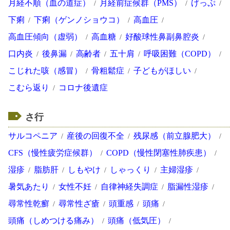
月経不順（血の道症）
月経前症候群（PMS）
げっぷ
下痢
下痢（ゲンノショウコ）
高血圧
高血圧傾向（虚弱）
高血糖
好酸球性鼻副鼻腔炎
口内炎
後鼻漏
高齢者
五十肩
呼吸困難（COPD）
こじれた咳（感冒）
骨粗鬆症
子どもがほしい
こむら返り
コロナ後遺症
さ行
サルコペニア
産後の回復不全
残尿感（前立腺肥大）
CFS（慢性疲労症候群）
COPD（慢性閉塞性肺疾患）
湿疹
脂肪肝
しもやけ
しゃっくり
主婦湿疹
暑気あたり
女性不妊
自律神経失調症
脂漏性湿疹
尋常性乾癬
尋常性ざ瘡
頭重感
頭痛
頭痛（しめつける痛み）
頭痛（低気圧）