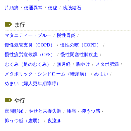
片頭痛
便通異常
便秘
膀胱結石
ま行
マタニティー・ブルー
慢性胃炎
慢性気管支炎（COPD）
慢性の咳（COPD）
慢性疲労症候群（CFS）
慢性閉塞性肺疾患
むくみ（足のむくみ）
無月経
胸やけ
メタボ肥満
メタボリック・シンドローム（糖尿病）
めまい
めまい（婦人更年期障碍）
や行
夜間頻尿
やせと栄養失調
腰痛
抑うつ感
抑うつ感（虚弱）
夜泣き