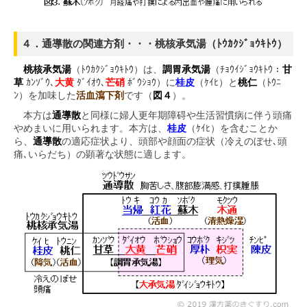
４．通導散の関連方剤・・・桃核承気湯（ﾄｳｶｸｼﾞｮｳｷﾄｳ）
桃核承気湯
（ﾄｳｶｸｼﾞｮｳｷﾄｳ）は、
調胃承気湯
（ﾁｮｳｲｼﾞｮｳｷﾄｳ：
甘
草
ｶﾝｿﾞｳ､
大黄
ﾀﾞｲｵｳ､
芒硝
ﾎﾞｳｼｮｳ）に
桂皮
（ｹｲﾋ）と
桃仁
（ﾄｳﾆ
ﾝ）を加味した
活血瀉下剤
です（
図４
）。
本方は
通導散
と同様に婦人更年期障碍や生活習慣病に伴う頭痛
やめまいに用いられます。本方は、
桂皮
（ｹｲﾋ）を含むことか
ら、
通導散
の適応症状より、頭部や顔面の症状（冷えのぼせ､頭
痛､いらだち）の顕著な状態に適します。