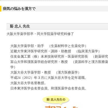
半夏厚朴湯（ﾊﾝｹﾞｺｳﾎﾞｸﾄｳ）
麻杏甘石湯（ﾏｷｮｳｶﾝｾｷﾄｳ）
真武湯（ｼﾝﾌﾞﾄｳ）
六君子湯（ﾘｯｸﾝｼﾄｳ）
半夏瀉心湯（ﾊﾝｹﾞｼｬｼﾝﾄｳ）
病気の悩みを漢方で
清上防風湯（ｾｲｼﾞｮｳﾎﾞｳﾌｳﾄｳ）
立効散（ﾘｯｺｳｻﾝ）
白虎加人参湯（ﾋﾞｬｯｺｶﾆﾝｼﾞﾝﾄｳ）
清暑益気湯（ｾｲｼｮｴｯｷﾄｳ）
竜胆瀉肝湯（ﾘｭｳﾀﾝｼｬｶﾝﾄｳ）
平胃散（ﾍｲｲｻﾝ）
清心蓮子飲（ｾｲｼﾝﾚﾝｼｲﾝ）
苓姜朮甘湯（ﾘｮｳｷｮｳｼﾞｭﾂｶﾝﾄｳ）
谿 忠人 先生
防風通聖散（ﾎﾞｳﾌｳﾂｳｼｮｳｻﾝ）
清肺湯（ｾｲﾊｲﾄｳ）
大阪大学薬学部卒・同大学院薬学研究科修了
補中益気湯（ﾎﾁｭｳｴｯｷﾄｳ）
疎経活血湯（ｿｹｲｶｯｹﾂﾄｳ）
大阪大学薬学部・助手 （生薬材料学と生薬化学）
近畿大学東洋医学研究所・講師・助教授 （臨床漢方薬学）
住友金属工業（株）未来技術研究所・医薬研究部長 （創薬研
富山大学和漢医薬学総合研究所・教授 （資源科学と漢方医療
学）
大阪大谷大学薬学部・教授 （漢方医療薬学）
平成24（2012）年３月に大阪大谷大学を定年退職。
大阪大谷大学名誉教授。
日本東洋医学会名誉会員、和漢医薬学会名誉会員。