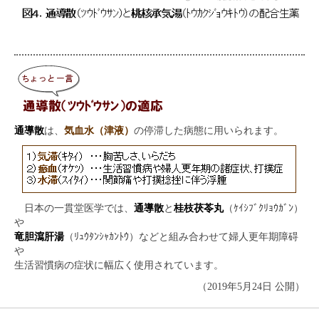
通導散
は、
気血水（津液）
の停滞した病態に用いられます。
日本の一貫堂医学では、
通導散
と
桂枝茯苓丸
（ｹｲｼﾌﾞｸﾘｮｳｶﾞﾝ）
や
竜胆瀉肝湯
（ﾘｭｳﾀﾝｼｬｶﾝﾄｳ）などと組み合わせて婦人更年期障碍
や
生活習慣病の症状に幅広く使用されています。
（2019年5月24日 公開）