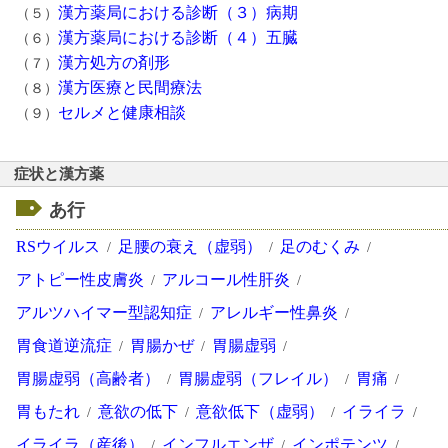
漢方薬局における診断（３）病期
（５）
漢方薬局における診断（４）五臓
（６）
漢方処方の剤形
（７）
漢方医療と民間療法
（８）
セルメと健康相談
（９）
症状と漢方薬
あ行
RSウイルス
足腰の衰え（虚弱）
足のむくみ
アトピー性皮膚炎
アルコール性肝炎
アルツハイマー型認知症
アレルギー性鼻炎
胃食道逆流症
胃腸かぜ
胃腸虚弱
胃腸虚弱（高齢者）
胃腸虚弱（フレイル）
胃痛
胃もたれ
意欲の低下
意欲低下（虚弱）
イライラ
イライラ（産後）
インフルエンザ
インポテンツ