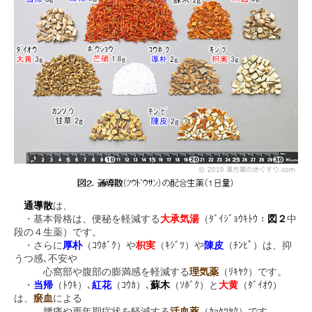
通導散
は、
・基本骨格は、便秘を軽減する
大承気湯
（ﾀﾞｲｼﾞｮｳｷﾄｳ：
図２
中
段の４生薬）です。
・さらに
厚朴
（ｺｳﾎﾞｸ）や
枳実
（ｷｼﾞﾂ）や
陳皮
（ﾁﾝﾋﾟ）は、抑
うつ感､不安や
心窩部や腹部の膨満感を軽減する
理気薬
（ﾘｷﾔｸ）です。
・
当帰
（ﾄｳｷ）､
紅花
（ｺｳｶ）､
蘇木
（ｿﾎﾞｸ）と
大黄
（ﾀﾞｲｵｳ）
は、
瘀血
による
腰痛や更年期症状を軽減する
活血薬
（ｶｯｹﾂﾔｸ）です。