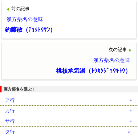
前の記事
漢方薬名の意味
釣藤散（ﾁｮｳﾄｳｻﾝ）
次の記事
漢方薬名の意味
桃核承気湯（ﾄｳｶｸｼﾞｮｳｷﾄｳ）
漢方薬名を選ぶ！
ア行
安中散（ｱﾝﾁｭｳｻﾝ）
カ行
胃苓湯（ｲﾚｲﾄｳ）
藿香正気散（ｶｯｺｳｼｮｳｷｻﾝ）
サ行
茵蔯蒿湯（ｲﾝﾁﾝｺｳﾄｳ）
葛根湯（ｶｯｺﾝﾄｳ）
柴胡加竜骨牡蛎湯（ｻｲｺｶﾘｭｳｺﾂﾎﾞﾚｲﾄｳ）
タ行