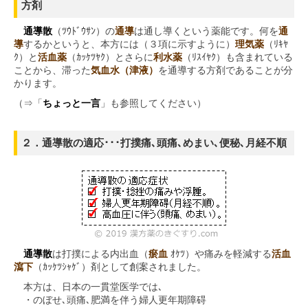
方剤
通導散
（ﾂｳﾄﾞｳｻﾝ）の
通導
は通し導くという薬能です。何を
通
導
するかというと、本方には（３項に示すように）
理気薬
（ﾘｷﾔ
ｸ）と
活血薬
（ｶｯｹﾂﾔｸ）とさらに
利水薬
（ﾘｽｲﾔｸ）も含まれている
ことから、滞った
気血水（津液）
を通導する方剤であることが分
かります。
（⇒「
ちょっと一言
」も参照してください）
２．通導散の適応･･･打撲痛､頭痛､めまい､便秘､月経不順
通導散
は打撲による内出血（
瘀血
ｵｹﾂ）や痛みを軽減する
活血
瀉下
（ｶｯｹﾂｼｬｹﾞ）剤として創案されました。
本方は、日本の一貫堂医学では､
・のぼせ､頭痛､肥満を伴う婦人更年期障碍