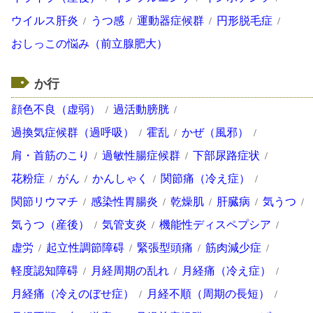
ウイルス肝炎
うつ感
運動器症候群
円形脱毛症
おしっこの悩み（前立腺肥大）
か行
顔色不良（虚弱）
過活動膀胱
過換気症候群（過呼吸）
霍乱
かぜ（風邪）
肩・首筋のこり
過敏性腸症候群
下部尿路症状
花粉症
がん
かんしゃく
関節痛（冷え症）
関節リウマチ
感染性胃腸炎
乾燥肌
肝臓病
気うつ
気うつ（産後）
気管支炎
機能性ディスペプシア
虚労
起立性調節障碍
緊張型頭痛
筋肉減少症
軽度認知障碍
月経周期の乱れ
月経痛（冷え症）
月経痛（冷えのぼせ症）
月経不順（周期の長短）