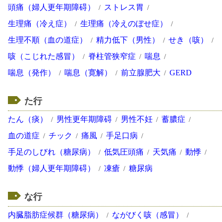
頭痛（婦人更年期障碍）
ストレス胃
生理痛（冷え症）
生理痛（冷えのぼせ症）
生理不順（血の道症）
精力低下（男性）
せき（咳）
咳（こじれた感冒）
脊柱管狭窄症
喘息
喘息（発作）
喘息（寛解）
前立腺肥大
GERD
た行
たん（痰）
男性更年期障碍
男性不妊
蓄膿症
血の道症
チック
痛風
手足口病
手足のしびれ（糖尿病）
低気圧頭痛
天気痛
動悸
動悸（婦人更年期障碍）
凍瘡
糖尿病
な行
内臓脂肪症候群（糖尿病）
ながびく咳（感冒）