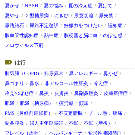
夏かぜ
NASH
夏の悩み
夏の冷え症
夏ばて
夏やせ
２型糖尿病
にきび
尿意切迫
尿失禁
尿路結石
尿路不定愁訴
妊娠力をつけたい
認知症
脳血管性認知症
熱中症
脳梗塞と脳出血
のぼせ感
ノロウイルス下痢
は行
肺気腫（COPD)
排尿異常
鼻アレルギー
鼻かぜ
鼻づまり
鼻水
非アルコール性肝炎
冷え症
冷えのぼせ症
鼻炎
皮膚炎
鼻副鼻腔炎
皮膚瘙痒症
肥満
肥満（糖尿病）
疲労感
頻尿
PMS（月経前症候群）
不安定膀胱
プール熱
腹痛
副鼻腔炎
婦人更年期障碍
不眠
不眠（産後）
フレイル（虚弱）
ヘルパンギーナ
変形性膝関節症