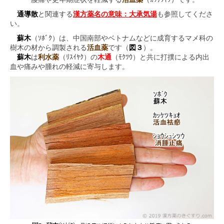
通導散
と関連する
漢方薬名の意味：大承気湯
も参照してくださ
い。
蘇木
（ｿﾎﾞｸ）は、中国南部やベトナムなどに成育するマメ科の
樹木の材から調製される
活血薬
です（
図３
）。
蘇木
は
利水薬
（ﾘｽｲﾔｸ）の
木通
（ﾓｸﾂｳ）と共に打撲による内出
血や痛みや腫れの軽減に寄与します。