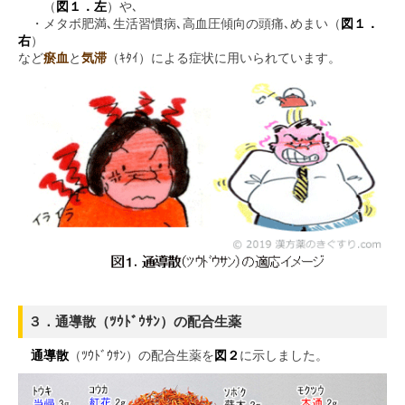
（
図１．左
）や､
・メタボ肥満､生活習慣病､高血圧傾向の頭痛､めまい（
図１．
右
）
など
瘀血
と
気滞
（ｷﾀｲ）による症状に用いられています。
３．通導散（ﾂｳﾄﾞｳｻﾝ）の配合生薬
通導散
（ﾂｳﾄﾞｳｻﾝ）の配合生薬を
図２
に示しました。