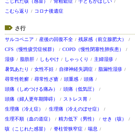
こじれた咳（感冒）
骨粗鬆症
子どもがほしい
こむら返り
コロナ後遺症
さ行
サルコペニア
産後の回復不全
残尿感（前立腺肥大）
CFS（慢性疲労症候群）
COPD（慢性閉塞性肺疾患）
湿疹
脂肪肝
しもやけ
しゃっくり
主婦湿疹
暑気あたり
女性不妊
自律神経失調症
脂漏性湿疹
尋常性乾癬
尋常性ざ瘡
頭重感
頭痛
頭痛（しめつける痛み）
頭痛（低気圧）
頭痛（婦人更年期障碍）
ストレス胃
生理痛（冷え症）
生理痛（冷えのぼせ症）
生理不順（血の道症）
精力低下（男性）
せき（咳）
咳（こじれた感冒）
脊柱管狭窄症
喘息