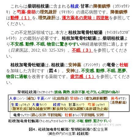
これらは
柴胡桂枝湯
に含まれる
桂皮
-
甘草
の
降衝鎮悸
（ｺｳｼｮｳﾁﾝ
ｷ）と
芍薬
-
柴胡
の
理気疎肝
（ﾘｷｿｶﾝ）の適応病態です。
降衝鎮悸
は
動悸（１）
を､
理気疎肝
は､
漢方薬名の意味：四逆散
を参照して
ください。
この不定愁訴領域では､本方と
桂枝加竜骨牡蛎湯
（ｹｲｼｶﾘｭｳｺﾂﾎﾞ
ﾚｲﾄｳ）との鑑別が必要です。
桂枝加竜骨牡蛎湯
は､
柴胡桂枝湯
よ
り
不安感
､
動悸
､
不眠
､
物音に驚きやすい
神経過敏状態に適します
日東医誌.
（
, 2012; 63: 325-329）。
不眠（３）
を参照してくださ
い。
桂枝加竜骨牡蛎湯
は､
桂枝湯
に
安神薬
（ｱﾝｼﾝﾔｸ）の
竜骨
と
牡蛎
を加味した方剤です（
図４
）。
安神
は､
不安感
､
動悸
､
不眠
､
悪夢
､
物音に過敏
を改善する薬能です。
疲労感（１）
を参照してくださ
い。