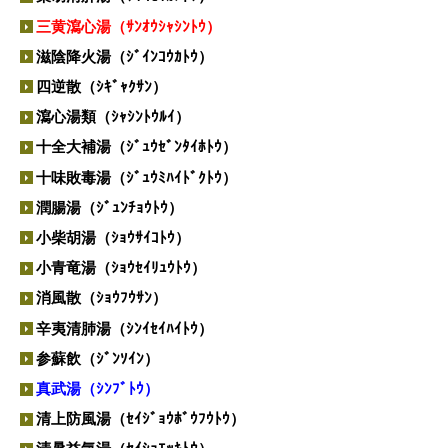
黄連解毒湯（ｵｳﾚﾝｹﾞﾄﾞｸﾄｳ）
芎帰調血飲（ｷｭｳｷﾁｮｳｹﾂｲﾝ）
三黄瀉心湯（ｻﾝｵｳｼｬｼﾝﾄｳ）
荊芥連翹湯（ｹｲｶﾞｲﾚﾝｷﾞｮｳﾄｳ）
滋陰降火湯（ｼﾞｲﾝｺｳｶﾄｳ）
桂枝湯（ｹｲｼﾄｳ）
四逆散（ｼｷﾞｬｸｻﾝ）
桂枝茯苓丸（ｹｲｼﾌﾞｸﾘｮｳｶﾞﾝ）
瀉心湯類（ｼｬｼﾝﾄｳﾙｲ）
啓脾湯（ｹｲﾋﾄｳ）
十全大補湯（ｼﾞｭｳｾﾞﾝﾀｲﾎﾄｳ）
建中湯 類（ｹﾝﾁｭｳﾄｳ ﾙｲ）
十味敗毒湯（ｼﾞｭｳﾐﾊｲﾄﾞｸﾄｳ）
五積散（ｺﾞｼｬｸｻﾝ）
潤腸湯（ｼﾞｭﾝﾁｮｳﾄｳ）
牛車腎気丸（ｺﾞｼｬｼﾞﾝｷｶﾞﾝ）
小柴胡湯（ｼｮｳｻｲｺﾄｳ）
呉茱萸湯（ｺﾞｼｭﾕﾄｳ）
小青竜湯（ｼｮｳｾｲﾘｭｳﾄｳ）
消風散（ｼｮｳﾌｳｻﾝ）
辛夷清肺湯（ｼﾝｲｾｲﾊｲﾄｳ）
参蘇飲（ｼﾞﾝｿｲﾝ）
真武湯（ｼﾝﾌﾞﾄｳ）
清上防風湯（ｾｲｼﾞｮｳﾎﾞｳﾌｳﾄｳ）