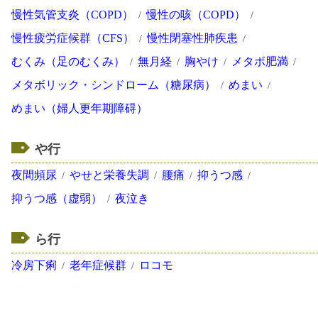
慢性気管支炎（COPD）
慢性の咳（COPD）
慢性疲労症候群（CFS）
慢性閉塞性肺疾患
むくみ（足のむくみ）
無月経
胸やけ
メタボ肥満
メタボリック・シンドローム（糖尿病）
めまい
めまい（婦人更年期障碍）
や行
夜間頻尿
やせと栄養失調
腰痛
抑うつ感
抑うつ感（虚弱）
夜泣き
ら行
冷房下痢
老年症候群
ロコモ