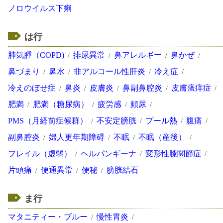
ノロウイルス下痢
は行
肺気腫（COPD)
排尿異常
鼻アレルギー
鼻かぜ
鼻づまり
鼻水
非アルコール性肝炎
冷え症
冷えのぼせ症
鼻炎
皮膚炎
鼻副鼻腔炎
皮膚瘙痒症
肥満
肥満（糖尿病）
疲労感
頻尿
PMS（月経前症候群）
不安定膀胱
プール熱
腹痛
副鼻腔炎
婦人更年期障碍
不眠
不眠（産後）
フレイル（虚弱）
ヘルパンギーナ
変形性膝関節症
片頭痛
便通異常
便秘
膀胱結石
ま行
マタニティー・ブルー
慢性胃炎