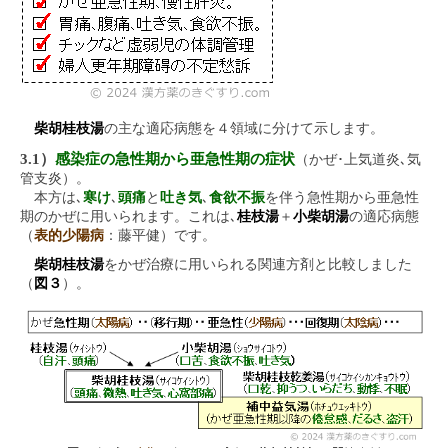
柴胡桂枝湯
の主な適応病態を４領域に分けて示します。
3.1）
感染症の急性期から亜急性期の症状
（かぜ･上気道炎､気
管支炎）。
本方は､
寒け
､
頭痛
と
吐き気
､
食欲不振
を伴う急性期から亜急性
期のかぜに用いられます。これは､
桂枝湯
＋
小柴胡湯
の適応病態
（
表的少陽病
：藤平健）です。
柴胡桂枝湯
をかぜ治療に用いられる関連方剤と比較しました
（
図３
）。