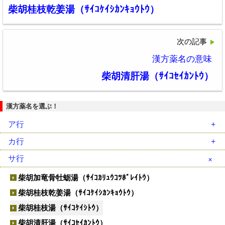
柴胡桂枝乾姜湯（ｻｲｺｹｲｼｶﾝｷｮｳﾄｳ）
次の記事
漢方薬名の意味
柴胡清肝湯（ｻｲｺｾｲｶﾝﾄｳ）
漢方薬名を選ぶ！
ア行
安中散（ｱﾝﾁｭｳｻﾝ）
カ行
胃苓湯（ｲﾚｲﾄｳ）
藿香正気散（ｶｯｺｳｼｮｳｷｻﾝ）
サ行
茵蔯蒿湯（ｲﾝﾁﾝｺｳﾄｳ）
葛根湯（ｶｯｺﾝﾄｳ）
柴胡加竜骨牡蛎湯（ｻｲｺｶﾘｭｳｺﾂﾎﾞﾚｲﾄｳ）
温経湯（ｳﾝｹｲﾄｳ）
葛根湯加川芎辛夷（ｶｯｺﾝﾄｳｶｾﾝｷｭｳｼﾝｲ）
柴胡桂枝乾姜湯（ｻｲｺｹｲｼｶﾝｷｮｳﾄｳ）
温清飲（ｳﾝｾｲｲﾝ）
加味逍遙散（ｶﾐｼｮｳﾖｳｻﾝ）
柴胡桂枝湯（ｻｲｺｹｲｼﾄｳ）
越婢加朮湯（ｴｯﾋﾟｶｼﾞｭﾂﾄｳ）
帰脾湯（ｷﾋﾄｳ）
柴胡清肝湯（ｻｲｺｾｲｶﾝﾄｳ）