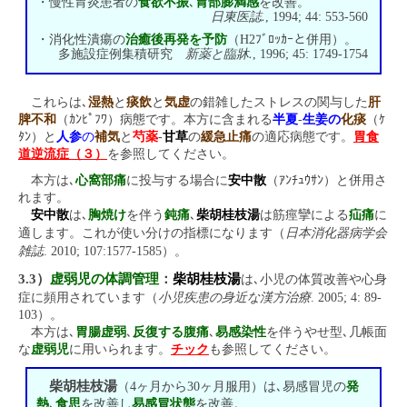
・慢性胃炎患者の
食欲不振
､
胃部膨満感
を改善。
日東医誌.
, 1994; 44: 553-560
・消化性潰瘍の
治癒後再発を予防
（H2ﾌﾞﾛｯｶｰと併用）。
新薬と臨牀.
多施設症例集積研究
, 1996; 45: 1749-1754
これらは､
湿熱
と
痰飲
と
気虚
の錯雑したストレスの関与した
肝
脾不和
（ｶﾝﾋﾟﾌﾜ）病態です。本方に含まれる
半夏
-
生姜の
化痰
（ｹ
ﾀﾝ）と
人参
の
補気
と
芍薬
-
甘草
の
緩急止痛
の適応病態です。
胃食
道逆流症（３）
を参照してください。
本方は､
心窩部痛
に投与する場合に
安中散
（ｱﾝﾁｭｳｻﾝ）と併用さ
れます。
安中散
は､
胸焼け
を伴う
鈍痛
､
柴胡桂枝湯
は筋痙攣による
疝痛
に
日本消化器病学会
適します。これが使い分けの指標になります（
雑誌
. 2010; 107:1577-1585）。
3.3）
虚弱児の体調管理
：
柴胡桂枝湯
は､小児の体質改善や心身
小児疾患の身近な漢方治療
症に頻用されています（
. 2005; 4: 89-
103）。
本方は､
胃腸虚弱
､
反復する腹痛
､
易感染性
を伴うやせ型､几帳面
な
虚弱児
に用いられます。
チック
も参照してください。
柴胡桂枝湯
（4ヶ月から30ヶ月服用）は､易感冒児の
発
熱
､
食思
を改善し
易感冒状態
を改善。