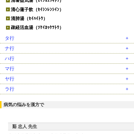
清暑益気湯（ｾｲｼｮｴｯｷﾄｳ）
清心蓮子飲（ｾｲｼﾝﾚﾝｼｲﾝ）
清肺湯（ｾｲﾊｲﾄｳ）
疎経活血湯（ｿｹｲｶｯｹﾂﾄｳ）
タ行
大建中湯（ﾀﾞｲｹﾝﾁｭｳﾄｳ）
ナ行
大柴胡湯（ﾀﾞｲｻｲｺﾄｳ）
二陳湯（ﾆﾁﾝﾄｳ）
ハ行
大承気湯（ﾀﾞｲｼﾞｮｳｷﾄｳ）
女神散（ﾆｮｼﾝｻﾝ）
排膿散及湯（ﾊｲﾉｳｻﾝｷｭｳﾄｳ）
マ行
竹筎温胆湯（ﾁｸｼﾞｮｳﾝﾀﾝﾄｳ）
人参湯（ﾆﾝｼﾞﾝﾄｳ）
麦門冬湯（ﾊﾞｸﾓﾝﾄﾞｳﾄｳ）
麻黄湯（ﾏｵｳﾄｳ）
ヤ行
調胃承気湯（ﾁｮｳｲｼﾞｮｳｷﾄｳ）
人参養栄湯（ﾆﾝｼﾞﾝﾖｳｴｲﾄｳ）
八味地黄丸（ﾊﾁﾐｼﾞｵｳｶﾞﾝ）
麻黄附子細辛湯（ﾏｵｳﾌﾞｼｻｲｼﾝﾄｳ）
抑肝散（ﾖｸｶﾝｻﾝ）
ラ行
釣藤散（ﾁｮｳﾄｳｻﾝ）
半夏厚朴湯（ﾊﾝｹﾞｺｳﾎﾞｸﾄｳ）
麻杏甘石湯（ﾏｷｮｳｶﾝｾｷﾄｳ）
六君子湯（ﾘｯｸﾝｼﾄｳ）
通導散（ﾂｳﾄﾞｳｻﾝ）
半夏瀉心湯（ﾊﾝｹﾞｼｬｼﾝﾄｳ）
病気の悩みを漢方で
立効散（ﾘｯｺｳｻﾝ）
桃核承気湯（ﾄｳｶｸｼﾞｮｳｷﾄｳ）
白虎加人参湯（ﾋﾞｬｯｺｶﾆﾝｼﾞﾝﾄｳ）
竜胆瀉肝湯（ﾘｭｳﾀﾝｼｬｶﾝﾄｳ）
当帰芍薬散（ﾄｳｷｼｬｸﾔｸｻﾝ）
平胃散（ﾍｲｲｻﾝ）
苓姜朮甘湯（ﾘｮｳｷｮｳｼﾞｭﾂｶﾝﾄｳ）
谿 忠人 先生
防風通聖散（ﾎﾞｳﾌｳﾂｳｼｮｳｻﾝ）