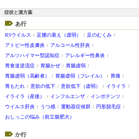
症状と漢方薬
あ行
RSウイルス
足腰の衰え（虚弱）
足のむくみ
アトピー性皮膚炎
アルコール性肝炎
アルツハイマー型認知症
アレルギー性鼻炎
胃食道逆流症
胃腸かぜ
胃腸虚弱
胃腸虚弱（高齢者）
胃腸虚弱（フレイル）
胃痛
胃もたれ
意欲の低下
意欲低下（虚弱）
イライラ
イライラ（産後）
インフルエンザ
インポテンツ
ウイルス肝炎
うつ感
運動器症候群
円形脱毛症
おしっこの悩み（前立腺肥大）
か行