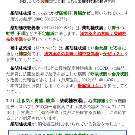
柴胡桂枝湯
は､小児の
かぜ症候群
､
胃腸かぜ
に用いられています
漢方の臨床
（
. 2006; 53: 265-277）。
柴胡桂枝乾姜湯
（ｻｲｺｹｲｼｶﾝｷｮｳﾄｳ）は､
柴胡桂枝湯
より
抑うつ
､
動悸
､
不眠
などの
不定愁訴
に適します。
漢方薬名の意味：柴胡桂
枝乾姜湯
を参照してください。
補中益気湯
（ﾎﾁｭｳｴｯｷﾄｳ）は､
柴胡桂枝湯
より
倦怠感
､
だるさ
に
適した
補益剤
です。
漢方薬名の意味：補中益気湯
や
かぜ（２）
を
参照してください。
柴胡桂枝湯
が､かぜ以外に慢性閉塞性肺疾患（
COPD
）に続発し
た肺炎に抗菌薬投与で薬疹を起こした病態で
呼吸状態
や
全身状態
日東医誌.
を改善した報告があります（
, 2012; 63: 401-406）。
本方は慢性肝炎にも用いられます。
肝臓病（１）
を参照してく
ださい。
3.2）
吐き気
胃痛､腹痛
：
柴胡桂枝湯
や
は､
心窩部痛
を伴う機能
漢方の臨床
性ディスペプシアの第一選択薬です（
. 2024; 71: 173-
185）。古典に「
心腹卒中痛
（突然に発症する腹痛）」に適応す
ることが例示されています。
柴胡桂枝湯
が､消化器症状に用いられている報告を示します。