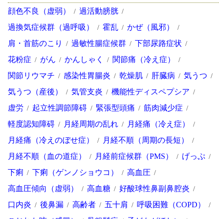
顔色不良（虚弱）
過活動膀胱
過換気症候群（過呼吸）
霍乱
かぜ（風邪）
肩・首筋のこり
過敏性腸症候群
下部尿路症状
花粉症
がん
かんしゃく
関節痛（冷え症）
関節リウマチ
感染性胃腸炎
乾燥肌
肝臓病
気うつ
気うつ（産後）
気管支炎
機能性ディスペプシア
虚労
起立性調節障碍
緊張型頭痛
筋肉減少症
軽度認知障碍
月経周期の乱れ
月経痛（冷え症）
月経痛（冷えのぼせ症）
月経不順（周期の長短）
月経不順（血の道症）
月経前症候群（PMS）
げっぷ
下痢
下痢（ゲンノショウコ）
高血圧
高血圧傾向（虚弱）
高血糖
好酸球性鼻副鼻腔炎
口内炎
後鼻漏
高齢者
五十肩
呼吸困難（COPD）