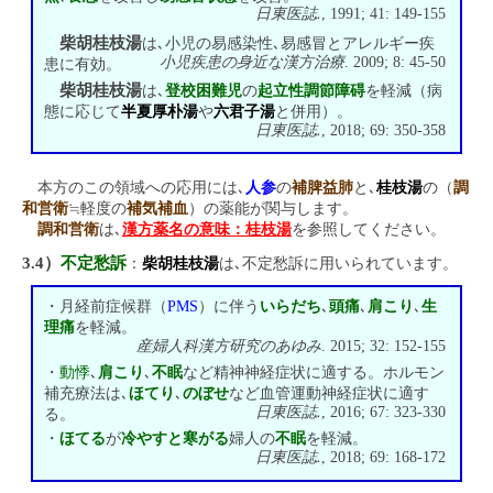
日東医誌.
, 1991; 41: 149-155
柴胡桂枝湯
は､小児の易感染性､易感冒とアレルギー疾
小児疾患の身近な漢方治療
. 2009; 8: 45-50
患に有効。
柴胡桂枝湯
は､
登校困難児
の
起立性調節障碍
を軽減（病
態に応じて
半夏厚朴湯
や
六君子湯
と併用）。
日東医誌.
, 2018; 69: 350-358
本方のこの領域への応用には､
人参
の
補脾益肺
と､
桂枝湯
の（
調
和営衛
≒軽度の
補気補血
）の薬能が関与します。
調和営衛
は､
漢方薬名の意味：桂枝湯
を参照してください。
3.4）
不定愁訴
：
柴胡桂枝湯
は､不定愁訴に用いられています。
・月経前症候群（
PMS
）に伴う
いらだち
､
頭痛
､
肩こり
､
生
理痛
を軽減。
産婦人科漢方研究のあゆみ
. 2015; 32: 152-155
・
動悸
､
肩こり
､
不眠
など精神神経症状に適する。ホルモン
補充療法は､
ほてり
､
のぼせ
など血管運動神経症状に適す
日東医誌.
, 2016; 67: 323-330
る。
・
ほてる
が
冷やすと寒がる
婦人の
不眠
を軽減。
日東医誌.
, 2018; 69: 168-172