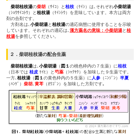
柴胡桂枝湯
の
柴胡
（ｻｲｺ）と
桂枝
（ｹｲｼ）は､それぞれ
小柴胡湯
（ｼｮｳｻｲｺﾄｳ）と
桂枝湯
（ｹｲｼﾄｳ）を意味しています。本方は両方
剤の合剤です。
方剤名は､
小柴胡湯
と
桂枝湯
の適応病態に使用することを示唆
しています。それぞれの適応は､
漢方薬名の意味：小柴胡湯
と
桂
枝湯
を参照してください。
２．柴胡桂枝湯の配合生薬
柴胡桂枝湯
は､
小柴胡湯
（
図１
の桃色枠内の７生薬）に
桂枝
（日本では
桂皮
ｹｲﾋ）と
芍薬
（ｼｬｸﾔｸ）を加味した９生薬です。
一方､
桂枝湯
（
図１
の黄色枠内の５生薬）に
人参
（ﾆﾝｼﾞﾝ）
半夏
（ﾊﾝｹﾞ）
柴胡
､
黄芩
（ｵｳｺﾞﾝ）を加味した方剤です｡