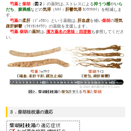
芍薬
と
柴胡
（
図２
）の薬対は､ストレスによる
抑うつ感
や
いら
だち
、
膨満感
などの
気滞
（ｷﾀｲ：
肝鬱気滞
ｶﾝｳﾂｷﾀｲ）を軽減しま
す。
芍薬
の
柔肝
（ｼﾞｭｳｶﾝ）という薬能は､
肝血虚
を補い
柴胡
の
理気
疎肝解鬱
（ﾘｷｿｶﾝｶｲｳﾂ）の薬能を支援します。
芍薬
-
柴胡
の
薬対
は､
漢方薬名の意味：四逆散
も参照してくださ
い。
３．柴胡桂枝湯の適応