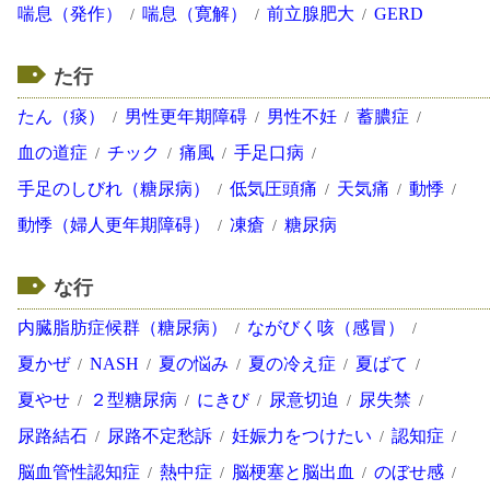
喘息（発作）
喘息（寛解）
前立腺肥大
GERD
た行
たん（痰）
男性更年期障碍
男性不妊
蓄膿症
血の道症
チック
痛風
手足口病
手足のしびれ（糖尿病）
低気圧頭痛
天気痛
動悸
動悸（婦人更年期障碍）
凍瘡
糖尿病
な行
内臓脂肪症候群（糖尿病）
ながびく咳（感冒）
夏かぜ
NASH
夏の悩み
夏の冷え症
夏ばて
夏やせ
２型糖尿病
にきび
尿意切迫
尿失禁
尿路結石
尿路不定愁訴
妊娠力をつけたい
認知症
脳血管性認知症
熱中症
脳梗塞と脳出血
のぼせ感