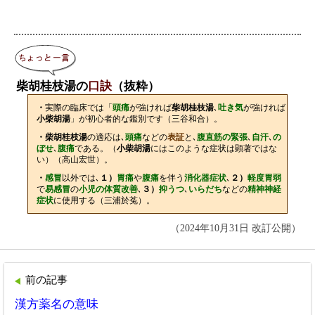
柴胡桂枝湯の
口訣
（抜粋）
・
実際の臨床では「
頭痛
が強ければ
柴胡桂枝湯
､
吐き気
が強ければ
小柴胡湯
」が初心者的な鑑別です（三谷和合）。
・柴胡桂枝湯
の適応は､
頭痛
などの
表証
と､
腹直筋の緊張
､
自汗
､
の
ぼせ
､
腹痛
である。（
小柴胡湯
にはこのような症状は顕著ではな
い）（高山宏世）。
・
感冒
以外では､
１）
胃痛
や
腹痛
を伴う
消化器症状
､
２）
軽度胃弱
で
易感冒
の
小児の体質改善
､
３）
抑うつ
､
いらだち
などの
精神神経
症状
に使用する（三浦於菟）。
（2024年10月31日 改訂公開）
前の記事
漢方薬名の意味