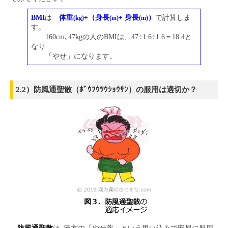
BMI
は
体重
÷（身長
÷ 身長
）
で計算しま
(kg)
(m)
(m)
す。
160cm､47kgの人のBMIは、47÷1.6÷1.6＝18.4と
なり
「やせ」になります。
2.2）防風通聖散（ﾎﾞｳﾌｳﾂｳｼｮｳｻﾝ）の服用は適切か？