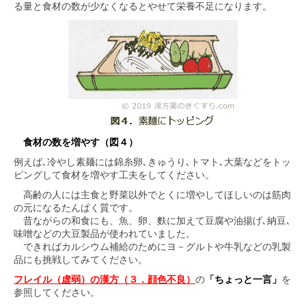
る量と食材の数が少なくなるとやせて栄養不足になります。
食材の数を増やす（図４）
例えば､冷やし素麺には錦糸卵､きゅうり､トマト､大葉などをトッ
ピングして食材を増やす工夫をしてください。
高齢の人には主食と野菜以外でとくに増やしてほしいのは筋肉
の元になるたんぱく質です。
昔ながらの和食にも、魚、卵、麩に加えて豆腐や油揚げ､納豆､
味噌などの大豆製品が使われていました。
できればカルシウム補給のためにヨ－グルトや牛乳などの乳製
品にも挑戦してみてください。
フレイル（虚弱）の漢方（３．顔色不良）
の
「ちょっと一言」
を
参照してください。