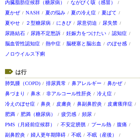
内臓脂肪症候群（糖尿病）
ながびく咳（感冒）
夏かぜ
NASH
夏の悩み
夏の冷え症
夏ばて
夏やせ
２型糖尿病
にきび
尿意切迫
尿失禁
尿路結石
尿路不定愁訴
妊娠力をつけたい
認知症
脳血管性認知症
熱中症
脳梗塞と脳出血
のぼせ感
ノロウイルス下痢
は行
肺気腫（COPD)
排尿異常
鼻アレルギー
鼻かぜ
鼻づまり
鼻水
非アルコール性肝炎
冷え症
冷えのぼせ症
鼻炎
皮膚炎
鼻副鼻腔炎
皮膚瘙痒症
肥満
肥満（糖尿病）
疲労感
頻尿
PMS（月経前症候群）
不安定膀胱
プール熱
腹痛
副鼻腔炎
婦人更年期障碍
不眠
不眠（産後）