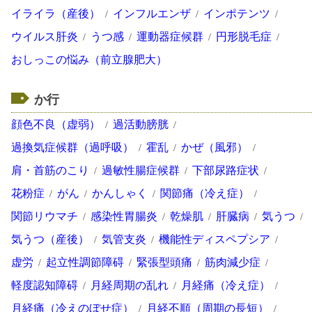
イライラ（産後）
インフルエンザ
インポテンツ
ウイルス肝炎
うつ感
運動器症候群
円形脱毛症
おしっこの悩み（前立腺肥大）
か行
顔色不良（虚弱）
過活動膀胱
過換気症候群（過呼吸）
霍乱
かぜ（風邪）
肩・首筋のこり
過敏性腸症候群
下部尿路症状
花粉症
がん
かんしゃく
関節痛（冷え症）
関節リウマチ
感染性胃腸炎
乾燥肌
肝臓病
気うつ
気うつ（産後）
気管支炎
機能性ディスペプシア
虚労
起立性調節障碍
緊張型頭痛
筋肉減少症
軽度認知障碍
月経周期の乱れ
月経痛（冷え症）
月経痛（冷えのぼせ症）
月経不順（周期の長短）