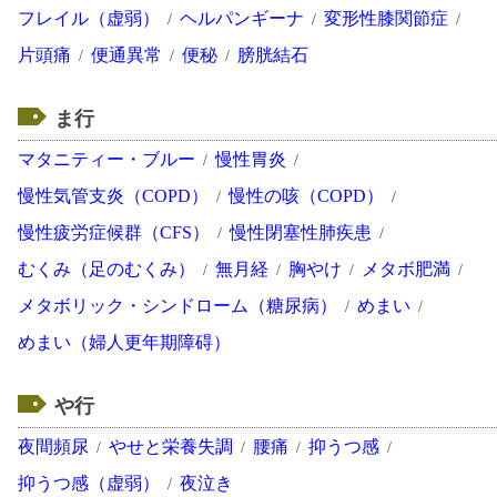
フレイル（虚弱）
ヘルパンギーナ
変形性膝関節症
片頭痛
便通異常
便秘
膀胱結石
ま行
マタニティー・ブルー
慢性胃炎
慢性気管支炎（COPD）
慢性の咳（COPD）
慢性疲労症候群（CFS）
慢性閉塞性肺疾患
むくみ（足のむくみ）
無月経
胸やけ
メタボ肥満
メタボリック・シンドローム（糖尿病）
めまい
めまい（婦人更年期障碍）
や行
夜間頻尿
やせと栄養失調
腰痛
抑うつ感
抑うつ感（虚弱）
夜泣き