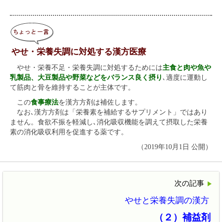
やせ・栄養失調に対処する漢方医療
やせ・栄養不足・栄養失調に対処するためには
主食と肉や魚や
乳製品、大豆製品や野菜などをバランス良く摂り
､適度に運動し
て筋肉と骨を維持することが主体です。
この
食事療法
を漢方方剤は補佐します。
なお､漢方方剤は「栄養素を補給するサプリメント」ではあり
ません。食欲不振を軽減し､消化吸収機能を調えて摂取した栄養
素の消化吸収利用を促進する薬です。
（2019年10月1日 公開）
次の記事
やせと栄養失調の漢方
（２）補益剤