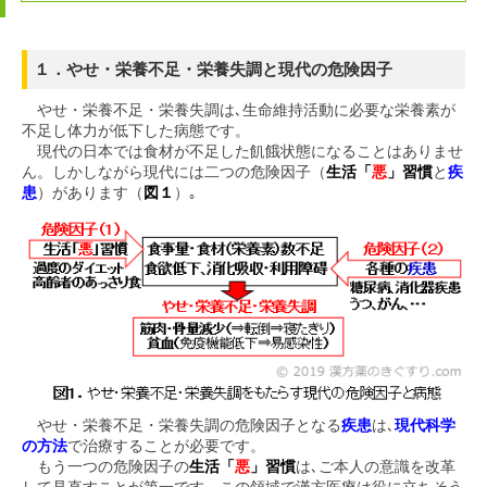
１．やせ・栄養不足・栄養失調と現代の危険因子
やせ・栄養不足・栄養失調は､生命維持活動に必要な栄養素が
不足し体力が低下した病態です。
現代の日本では食材が不足した飢餓状態になることはありませ
ん。しかしながら現代には二つの危険因子（
生活「
悪
」習慣
と
疾
患
）があります（
図１
）｡
やせ・栄養不足・栄養失調の危険因子となる
疾患
は､
現代科学
の方法
で治療することが必要です。
もう一つの危険因子の
生活「
悪
」習慣
は､ご本人の意識を改革