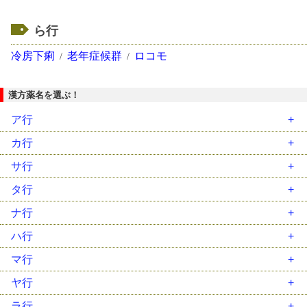
ら行
冷房下痢
老年症候群
ロコモ
漢方薬名を選ぶ！
ア行
安中散（ｱﾝﾁｭｳｻﾝ）
カ行
胃苓湯（ｲﾚｲﾄｳ）
藿香正気散（ｶｯｺｳｼｮｳｷｻﾝ）
サ行
茵蔯蒿湯（ｲﾝﾁﾝｺｳﾄｳ）
葛根湯（ｶｯｺﾝﾄｳ）
柴胡加竜骨牡蛎湯（ｻｲｺｶﾘｭｳｺﾂﾎﾞﾚｲﾄｳ）
タ行
温経湯（ｳﾝｹｲﾄｳ）
葛根湯加川芎辛夷（ｶｯｺﾝﾄｳｶｾﾝｷｭｳｼﾝｲ）
柴胡桂枝乾姜湯（ｻｲｺｹｲｼｶﾝｷｮｳﾄｳ）
大建中湯（ﾀﾞｲｹﾝﾁｭｳﾄｳ）
ナ行
温清飲（ｳﾝｾｲｲﾝ）
加味逍遙散（ｶﾐｼｮｳﾖｳｻﾝ）
柴胡桂枝湯（ｻｲｺｹｲｼﾄｳ）
大柴胡湯（ﾀﾞｲｻｲｺﾄｳ）
二陳湯（ﾆﾁﾝﾄｳ）
ハ行
越婢加朮湯（ｴｯﾋﾟｶｼﾞｭﾂﾄｳ）
帰脾湯（ｷﾋﾄｳ）
柴胡清肝湯（ｻｲｺｾｲｶﾝﾄｳ）
大承気湯（ﾀﾞｲｼﾞｮｳｷﾄｳ）
女神散（ﾆｮｼﾝｻﾝ）
排膿散及湯（ﾊｲﾉｳｻﾝｷｭｳﾄｳ）
マ行
黄連解毒湯（ｵｳﾚﾝｹﾞﾄﾞｸﾄｳ）
芎帰調血飲（ｷｭｳｷﾁｮｳｹﾂｲﾝ）
三黄瀉心湯（ｻﾝｵｳｼｬｼﾝﾄｳ）
竹筎温胆湯（ﾁｸｼﾞｮｳﾝﾀﾝﾄｳ）
人参湯（ﾆﾝｼﾞﾝﾄｳ）
麦門冬湯（ﾊﾞｸﾓﾝﾄﾞｳﾄｳ）
麻黄湯（ﾏｵｳﾄｳ）
ヤ行
荊芥連翹湯（ｹｲｶﾞｲﾚﾝｷﾞｮｳﾄｳ）
滋陰降火湯（ｼﾞｲﾝｺｳｶﾄｳ）
調胃承気湯（ﾁｮｳｲｼﾞｮｳｷﾄｳ）
人参養栄湯（ﾆﾝｼﾞﾝﾖｳｴｲﾄｳ）
八味地黄丸（ﾊﾁﾐｼﾞｵｳｶﾞﾝ）
麻黄附子細辛湯（ﾏｵｳﾌﾞｼｻｲｼﾝﾄｳ）
抑肝散（ﾖｸｶﾝｻﾝ）
ラ行