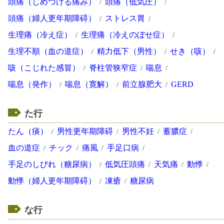
頭痛（しめつける痛み）
頭痛（低気圧）
頭痛（婦人更年期障碍）
ストレス胃
生理痛（冷え症）
生理痛（冷えのぼせ症）
生理不順（血の道症）
精力低下（男性）
せき（咳）
咳（こじれた感冒）
脊柱管狭窄症
喘息
喘息（発作）
喘息（寛解）
前立腺肥大
GERD
た行
たん（痰）
男性更年期障碍
男性不妊
蓄膿症
血の道症
チック
痛風
手足口病
手足のしびれ（糖尿病）
低気圧頭痛
天気痛
動悸
動悸（婦人更年期障碍）
凍瘡
糖尿病
な行