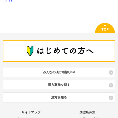
桂枝湯（ｹｲｼﾄｳ）
四逆散（ｼｷﾞｬｸｻﾝ）
釣藤散（ﾁｮｳﾄｳｻﾝ）
半夏厚朴湯（ﾊﾝｹﾞｺｳﾎﾞｸﾄｳ）
麻杏甘石湯（ﾏｷｮｳｶﾝｾｷﾄｳ）
六君子湯（ﾘｯｸﾝｼﾄｳ）
桂枝茯苓丸（ｹｲｼﾌﾞｸﾘｮｳｶﾞﾝ）
瀉心湯類（ｼｬｼﾝﾄｳﾙｲ）
通導散（ﾂｳﾄﾞｳｻﾝ）
半夏瀉心湯（ﾊﾝｹﾞｼｬｼﾝﾄｳ）
立効散（ﾘｯｺｳｻﾝ）
啓脾湯（ｹｲﾋﾄｳ）
十全大補湯（ｼﾞｭｳｾﾞﾝﾀｲﾎﾄｳ）
桃核承気湯（ﾄｳｶｸｼﾞｮｳｷﾄｳ）
白虎加人参湯（ﾋﾞｬｯｺｶﾆﾝｼﾞﾝﾄｳ）
竜胆瀉肝湯（ﾘｭｳﾀﾝｼｬｶﾝﾄｳ）
建中湯 類（ｹﾝﾁｭｳﾄｳ ﾙｲ）
十味敗毒湯（ｼﾞｭｳﾐﾊｲﾄﾞｸﾄｳ）
当帰芍薬散（ﾄｳｷｼｬｸﾔｸｻﾝ）
平胃散（ﾍｲｲｻﾝ）
苓姜朮甘湯（ﾘｮｳｷｮｳｼﾞｭﾂｶﾝﾄｳ）
五積散（ｺﾞｼｬｸｻﾝ）
潤腸湯（ｼﾞｭﾝﾁｮｳﾄｳ）
防風通聖散（ﾎﾞｳﾌｳﾂｳｼｮｳｻﾝ）
牛車腎気丸（ｺﾞｼｬｼﾞﾝｷｶﾞﾝ）
小柴胡湯（ｼｮｳｻｲｺﾄｳ）
補中益気湯（ﾎﾁｭｳｴｯｷﾄｳ）
呉茱萸湯（ｺﾞｼｭﾕﾄｳ）
小青竜湯（ｼｮｳｾｲﾘｭｳﾄｳ）
消風散（ｼｮｳﾌｳｻﾝ）
辛夷清肺湯（ｼﾝｲｾｲﾊｲﾄｳ）
みんなの漢方相談Q&A
参蘇飲（ｼﾞﾝｿｲﾝ）
真武湯（ｼﾝﾌﾞﾄｳ）
漢方薬局を探す
清上防風湯（ｾｲｼﾞｮｳﾎﾞｳﾌｳﾄｳ）
清暑益気湯（ｾｲｼｮｴｯｷﾄｳ）
漢方を知る
清心蓮子飲（ｾｲｼﾝﾚﾝｼｲﾝ）
サイトマップ
加盟店募集
清肺湯（ｾｲﾊｲﾄｳ）