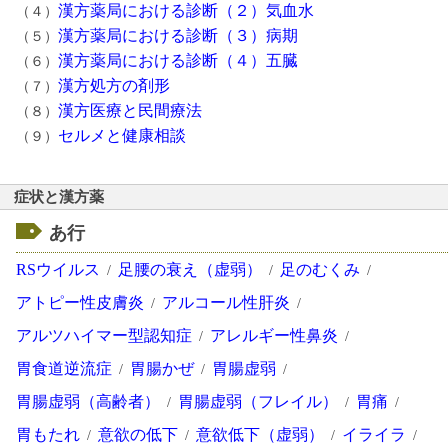
漢方薬局における診断（２）気血水
（４）
漢方薬局における診断（３）病期
（５）
漢方薬局における診断（４）五臓
（６）
漢方処方の剤形
（７）
漢方医療と民間療法
（８）
セルメと健康相談
（９）
症状と漢方薬
あ行
RSウイルス
足腰の衰え（虚弱）
足のむくみ
アトピー性皮膚炎
アルコール性肝炎
アルツハイマー型認知症
アレルギー性鼻炎
胃食道逆流症
胃腸かぜ
胃腸虚弱
胃腸虚弱（高齢者）
胃腸虚弱（フレイル）
胃痛
胃もたれ
意欲の低下
意欲低下（虚弱）
イライラ