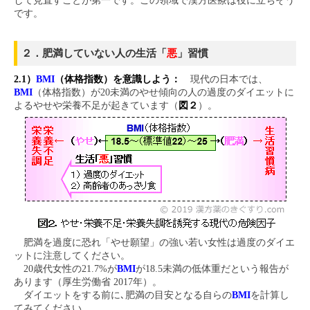
して見直すことが第一です。この領域で漢方医療は役に立ちそう
です。
２．肥満していない人の生活「
悪
」習慣
2.1）
BMI
（体格指数）を意識しよう：
現代の日本では、
BMI
（体格指数）が20未満のやせ傾向の人の過度のダイエットに
よるやせや栄養不足が起きています（
図２
）。
肥満を過度に恐れ「やせ願望」の強い若い女性は過度のダイエ
ットに注意してください。
20歳代女性の21.7%が
BMI
が18.5未満の低体重だという報告が
あります（厚生労働省 2017年）。
ダイエットをする前に､肥満の目安となる自らの
BMI
を計算し
てみてください。