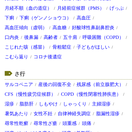
月経不順（血の道症）
月経前症候群（PMS）
げっぷ
下痢
下痢（ゲンノショウコ）
高血圧
高血圧傾向（虚弱）
高血糖
好酸球性鼻副鼻腔炎
口内炎
後鼻漏
高齢者
五十肩
呼吸困難（COPD）
こじれた咳（感冒）
骨粗鬆症
子どもがほしい
こむら返り
コロナ後遺症
さ行
サルコペニア
産後の回復不全
残尿感（前立腺肥大）
CFS（慢性疲労症候群）
COPD（慢性閉塞性肺疾患）
湿疹
脂肪肝
しもやけ
しゃっくり
主婦湿疹
暑気あたり
女性不妊
自律神経失調症
脂漏性湿疹
尋常性乾癬
尋常性ざ瘡
頭重感
頭痛