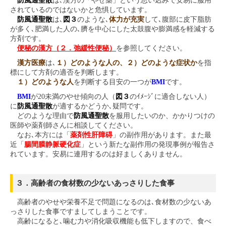
防風通聖散
は､漢方の「やせ薬」という思い込みで安易に服用
されているのではないかと危惧しています。
防風通聖散
は､
図３
のような､
体力が充実
して､腹部に皮下脂肪
が多く､肥満した人の､臍を中心にした太鼓腹や膨満感を軽減する
方剤です。
便秘の漢方（２．弛緩性便秘）
を参照してください。
漢方医療
は､
１）どのような人の、２）どのような症状か
を指
標にして方剤の適否を判断します。
１）どのような人
を判断する目安の一つが
BMI
です。
BMI
が20未満のやせ傾向の人（
図３
のｲﾒｰｼﾞに適合しない人）
に
防風通聖散
が適するかどうか､疑問です。
どのような理由で
防風通聖散
を服用したいのか、かかりつけの
医師や薬剤師さんに相談してください。
なお､本方には「
薬剤性肝障碍
」の副作用があります。また最
近「
腸間膜静脈硬化症
」という新たな副作用の発現事例が報告さ
れています。安易に連用するのは好ましくありません。
３．高齢者の食材数の少ないあっさりした食事
高齢者のやせや栄養不足で問題になるのは､食材数の少ないあ
っさりした食事ですましてしまうことです。
高齢になると､噛む力や消化吸収機能も低下しますので、食べ