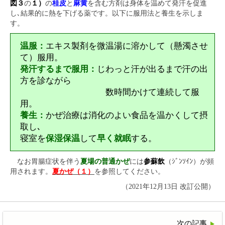
図３
の
１）
の
桂皮
と
麻黄
を含む方剤は身体を温めて発汗を促進
し､結果的に熱を下げる薬です。以下に服用法と養生を示しま
す。
温服：
エキス製剤を微温湯に溶かして（懸濁させ
て）服用。
発汗するまで服用：
じわっと汗が出るまで汗の出
方を診ながら
数時間かけて連続して服
用。
養生：
かぜ治療は消化のよい食品を温かくして摂
取し､
寝室を
保湿保温
して
早く就眠
する。
なお胃腸症状を伴う
夏場の普通かぜ
には
参蘇飲
（ｼﾞﾝｿｲﾝ）が頻
用されます。
夏かぜ（１）
を参照してください。
（2021年12月13日 改訂公開）
次の記事