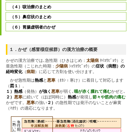
（４）咳治療のまとめ
（５）鼻症状のまとめ
（６）胃腸虚弱者のかぜ
１．かぜ（感冒様症候群）の漢方治療の概要
かぜの漢方治療では､急性期（ひきはじめ：
太陽病
ﾀｲﾖｳﾋﾞｮｳ）と
亜急性期（こじれた時期：
少陽病
ｼｮｳﾖｳﾋﾞｮｳ）の
症状（病態）の
経時変化
（
病期
）に応じて方剤を使い分けます。
かぜ急性期は
熱感
と
悪寒
（ｵｶﾝ：寒け）に着目して対応します
（
図１
）。
１）熱感
（発熱）
が強く
悪寒
が弱く､
咽が赤く腫れて痛む
かぜと､
２）
悪寒
に続いて（ほぼ同時に）
熱感
が発現し
節々や筋肉の痛む
かぜです。
悪寒
の強い
２）
の急性期では発汗のないことが麻黄
（ﾏｵｳ）の適応になります。