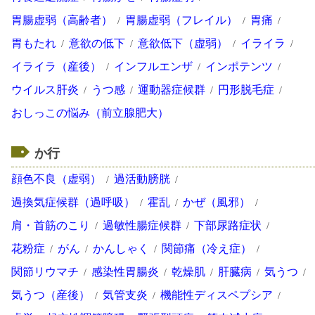
胃腸虚弱（高齢者）
胃腸虚弱（フレイル）
胃痛
胃もたれ
意欲の低下
意欲低下（虚弱）
イライラ
イライラ（産後）
インフルエンザ
インポテンツ
ウイルス肝炎
うつ感
運動器症候群
円形脱毛症
おしっこの悩み（前立腺肥大）
か行
顔色不良（虚弱）
過活動膀胱
過換気症候群（過呼吸）
霍乱
かぜ（風邪）
肩・首筋のこり
過敏性腸症候群
下部尿路症状
花粉症
がん
かんしゃく
関節痛（冷え症）
関節リウマチ
感染性胃腸炎
乾燥肌
肝臓病
気うつ
気うつ（産後）
気管支炎
機能性ディスペプシア