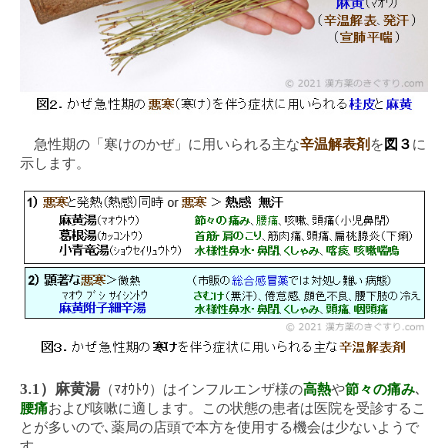
急性期の「寒けのかぜ」に用いられる主な
辛温解表剤
を
図３
に
示します。
3.1）麻黄湯
（ﾏｵｳﾄｳ）はインフルエンザ様の
高熱
や
節々の痛み
､
腰痛
および咳嗽に適します。この状態の患者は医院を受診するこ
とが多いので､薬局の店頭で本方を使用する機会は少ないようで
す。