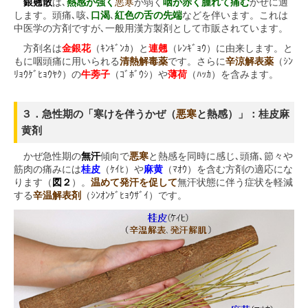
銀翹散
は､
熱感が強く
悪寒
が弱く
咽が赤く腫れて痛む
かぜに適
します。頭痛､咳､
口渴
､
紅色の舌の先端
などを伴います。これは
中医学の方剤ですが､一般用漢方製剤として市販されています。
方剤名は
金銀花
（ｷﾝｷﾞﾝｶ）と
連翹
（ﾚﾝｷﾞｮｳ）に由来します。と
もに咽頭痛に用いられる
清熱解毒薬
です。さらに
辛涼解表薬
（ｼﾝ
ﾘｮｳｹﾞﾋｮｳﾔｸ）の
牛蒡子
（ｺﾞﾎﾞｳｼ）や
薄荷
（ﾊｯｶ）を含みます。
３．急性期の「寒けを伴うかぜ（
悪寒
と熱感）」：桂皮麻
黄剤
かぜ急性期の
無汗
傾向で
悪寒
と熱感を同時に感じ､頭痛､節々や
筋肉の痛みには
桂皮
（ｹｲﾋ）や
麻黄
（ﾏｵｳ）を含む方剤の適応にな
ります（
図２
）。
温めて発汗を促して
無汗状態に伴う症状を軽減
する
辛温解表剤
（ｼﾝｵﾝｹﾞﾋｮｳｻﾞｲ）です。