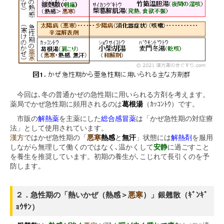
今回は､冬の普通かぜの急性期に用いられる方剤を考えます。
薬局でかぜ急性期に頻用されるのは
葛根湯
（ｶｯｺﾝﾄｳ）です。
市販の
解熱薬
を主薬にした
総合感冒薬
は「かぜ急性期の対症療
法」として使用されています。
漢方
ではかぜ急性期の「
悪寒
熱感
と
無汗
」状態には
解熱剤
を服用
しながら無理して働くのではなく､温かくして
安静
に過ごすこと
を養生を推奨しています。初期の養生が､こじれて長引くのを予
防します。
２．急性期の「熱いかぜ（熱感＞
悪寒
）」銀翹散（ｷﾞﾝｷﾞ
ｮｳｻﾝ）