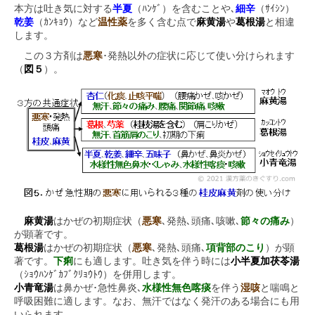
本方は吐き気に対する
半夏
（ﾊﾝｹﾞ）を含むことや､
細辛
（ｻｲｼﾝ）
乾姜
（ｶﾝｷｮｳ）など
温性薬
を多く含む点で
麻黄湯
や
葛根湯
と相違
します。
この３方剤は
悪寒
･発熱以外の症状に応じて使い分けられます
（
図５
）。
麻黄湯
はかぜの初期症状（
悪寒
､発熱､頭痛､咳嗽､
節々の痛み
）
が顕著です。
葛根湯
はかぜの初期症状（
悪寒
､発熱､頭痛､
項背部のこり
）が顕
著です。
下痢
にも適します。吐き気を伴う時には
小半夏加茯苓湯
（ｼｮｳﾊﾝｹﾞｶﾌﾞｸﾘｮｳﾄｳ）を併用します。
小青竜湯
は鼻かぜ･急性鼻炎､
水様性無色喀痰
を伴う
湿咳
と喘鳴と
呼吸困難に適します。なお、無汗ではなく発汗のある場合にも用
いられます。