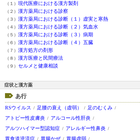
現代医療における漢方製剤
（１）
漢方薬局における診察
（２）
漢方薬局における診断（１）虚実と寒熱
（３）
漢方薬局における診断（２）気血水
（４）
漢方薬局における診断（３）病期
（５）
漢方薬局における診断（４）五臓
（６）
漢方処方の剤形
（７）
漢方医療と民間療法
（８）
セルメと健康相談
（９）
症状と漢方薬
あ行
RSウイルス
足腰の衰え（虚弱）
足のむくみ
アトピー性皮膚炎
アルコール性肝炎
アルツハイマー型認知症
アレルギー性鼻炎
胃食道逆流症
胃腸かぜ
胃腸虚弱