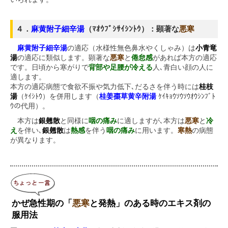
４．
麻黄附子細辛湯
（ﾏｵｳﾌﾞｼｻｲｼﾝﾄｳ）：顕著な
悪寒
麻黄附子細辛湯
の適応（水様性無色鼻水やくしゃみ）は
小青竜
湯
の適応に類似します。顕著な
悪寒
と
倦怠感
があれば本方の適応
です。日頃から寒がりで
背部や足腰が冷える
人､青白い顔の人に
適します。
本方の適応病態で食欲不振や気力低下､だるさを伴う時には
桂枝
湯
（ｹｲｼﾄｳ）を併用します（
桂姜棗草黄辛附湯
ｹｲｷｮｳｿｳｿｳｵｳｼﾝﾌﾞﾄ
ｳの代用）。
本方は
銀翹散
と同様に
咽の痛み
に適しますが､本方は
悪寒
と
冷
え
を伴い､
銀翹散
は
熱感
を伴う
咽の痛み
に用います。
寒熱
の病態
が異なります。
かぜ急性期の「
悪寒
と発熱」のある時のエキス剤の
服用法