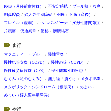
PMS（月経前症候群）
不安定膀胱
プール熱
腹痛
副鼻腔炎
婦人更年期障碍
不眠
不眠（産後）
フレイル（虚弱）
ヘルパンギーナ
変形性膝関節症
片頭痛
便通異常
便秘
膀胱結石
ま行
マタニティー・ブルー
慢性胃炎
慢性気管支炎（COPD）
慢性の咳（COPD）
慢性疲労症候群（CFS）
慢性閉塞性肺疾患
むくみ（足のむくみ）
無月経
胸やけ
メタボ肥満
メタボリック・シンドローム（糖尿病）
めまい
めまい（婦人更年期障碍）
や行