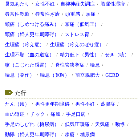
暑気あたり
女性不妊
自律神経失調症
脂漏性湿疹
尋常性乾癬
尋常性ざ瘡
頭重感
頭痛
頭痛（しめつける痛み）
頭痛（低気圧）
頭痛（婦人更年期障碍）
ストレス胃
生理痛（冷え症）
生理痛（冷えのぼせ症）
生理不順（血の道症）
精力低下（男性）
せき（咳）
咳（こじれた感冒）
脊柱管狭窄症
喘息
喘息（発作）
喘息（寛解）
前立腺肥大
GERD
た行
たん（痰）
男性更年期障碍
男性不妊
蓄膿症
血の道症
チック
痛風
手足口病
手足のしびれ（糖尿病）
低気圧頭痛
天気痛
動悸
動悸（婦人更年期障碍）
凍瘡
糖尿病