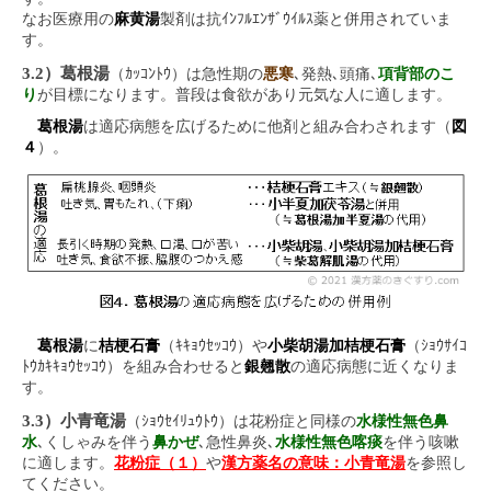
なお医療用の
麻黄湯
製剤は抗ｲﾝﾌﾙｴﾝｻﾞｳｲﾙｽ薬と併用されていま
す。
3.2）葛根湯
（ｶｯｺﾝﾄｳ）は急性期の
悪寒
､発熱､頭痛､
項背部のこ
り
が目標になります。普段は食欲があり元気な人に適します。
葛根湯
は適応病態を広げるために他剤と組み合わされます（
図
４
）。
葛根湯
に
桔梗石膏
（ｷｷｮｳｾｯｺｳ）や
小柴胡湯加桔梗石膏
（ｼｮｳｻｲｺ
ﾄｳｶｷｷｮｳｾｯｺｳ）を組み合わせると
銀翹散
の適応病態に近くなりま
す。
3.3）小青竜湯
（ｼｮｳｾｲﾘｭｳﾄｳ）は花粉症と同様の
水様性無色鼻
水
､くしゃみを伴う
鼻かぜ
､急性鼻炎､
水様性無色喀痰
を伴う咳嗽
に適します。
花粉症（１）
や
漢方薬名の意味：小青竜湯
を参照し
てください。