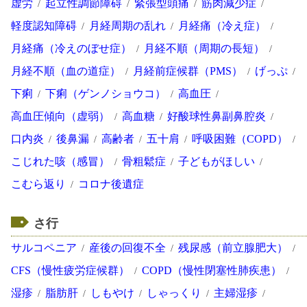
虚労
起立性調節障碍
緊張型頭痛
筋肉減少症
軽度認知障碍
月経周期の乱れ
月経痛（冷え症）
月経痛（冷えのぼせ症）
月経不順（周期の長短）
月経不順（血の道症）
月経前症候群（PMS）
げっぷ
下痢
下痢（ゲンノショウコ）
高血圧
高血圧傾向（虚弱）
高血糖
好酸球性鼻副鼻腔炎
口内炎
後鼻漏
高齢者
五十肩
呼吸困難（COPD）
こじれた咳（感冒）
骨粗鬆症
子どもがほしい
こむら返り
コロナ後遺症
さ行
サルコペニア
産後の回復不全
残尿感（前立腺肥大）
CFS（慢性疲労症候群）
COPD（慢性閉塞性肺疾患）
湿疹
脂肪肝
しもやけ
しゃっくり
主婦湿疹