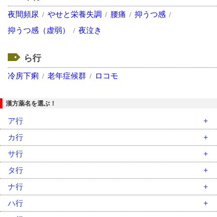
夜間頻尿
やせと栄養失調
腰痛
抑うつ感
抑うつ感（虚弱）
夜泣き
ら行
冷房下痢
老年症候群
ロコモ
漢方薬名を選ぶ！
ア行
安中散（ｱﾝﾁｭｳｻﾝ）
カ行
胃苓湯（ｲﾚｲﾄｳ）
藿香正気散（ｶｯｺｳｼｮｳｷｻﾝ）
サ行
茵蔯蒿湯（ｲﾝﾁﾝｺｳﾄｳ）
葛根湯（ｶｯｺﾝﾄｳ）
柴胡加竜骨牡蛎湯（ｻｲｺｶﾘｭｳｺﾂﾎﾞﾚｲﾄｳ）
タ行
温経湯（ｳﾝｹｲﾄｳ）
葛根湯加川芎辛夷（ｶｯｺﾝﾄｳｶｾﾝｷｭｳｼﾝｲ）
柴胡桂枝乾姜湯（ｻｲｺｹｲｼｶﾝｷｮｳﾄｳ）
大建中湯（ﾀﾞｲｹﾝﾁｭｳﾄｳ）
ナ行
温清飲（ｳﾝｾｲｲﾝ）
加味逍遙散（ｶﾐｼｮｳﾖｳｻﾝ）
柴胡桂枝湯（ｻｲｺｹｲｼﾄｳ）
大柴胡湯（ﾀﾞｲｻｲｺﾄｳ）
二陳湯（ﾆﾁﾝﾄｳ）
ハ行
越婢加朮湯（ｴｯﾋﾟｶｼﾞｭﾂﾄｳ）
帰脾湯（ｷﾋﾄｳ）
柴胡清肝湯（ｻｲｺｾｲｶﾝﾄｳ）
大承気湯（ﾀﾞｲｼﾞｮｳｷﾄｳ）