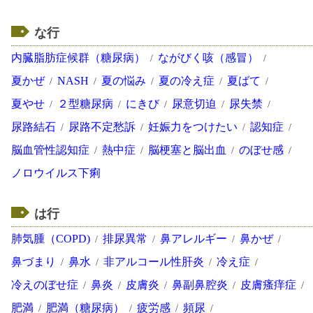
な行
内臓脂肪症候群（糖尿病）
ながびく咳（感冒）
夏かぜ
NASH
夏の悩み
夏の冷え症
夏ばて
夏やせ
２型糖尿病
にきび
尿意切迫
尿失禁
尿路結石
尿路不定愁訴
妊娠力をつけたい
認知症
脳血管性認知症
熱中症
脳梗塞と脳出血
のぼせ感
ノロウイルス下痢
は行
肺気腫（COPD)
排尿異常
鼻アレルギー
鼻かぜ
鼻づまり
鼻水
非アルコール性肝炎
冷え症
冷えのぼせ症
鼻炎
皮膚炎
鼻副鼻腔炎
皮膚瘙痒症
肥満
肥満（糖尿病）
疲労感
頻尿