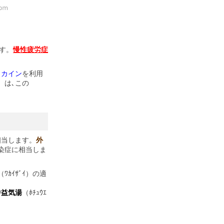
す。
慢性疲労症
トカイン
を利用
）は､この
に相当します。
外
染症に相当しま
（ﾜｶｲｻﾞｲ）の適
中益気湯
（ﾎﾁｭｳｴ