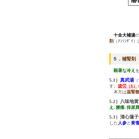
十全大補湯
剤
（ｱﾝｼﾝｻﾞ
５．
補腎剤
（
顕著な冷え
5.1）
真武湯
（
す。
疲労（6）
本方は
温腎
5.2）八味地
え
､
腰痛
､
排尿
5.3）清心蓮
した
人参
と
黄