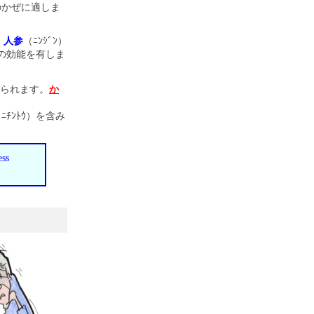
のかぜに適しま
。
人参
（ﾆﾝｼﾞﾝ）
）の効能を有しま
られます。
か
ﾆﾁﾝﾄｳ）を含み
ess