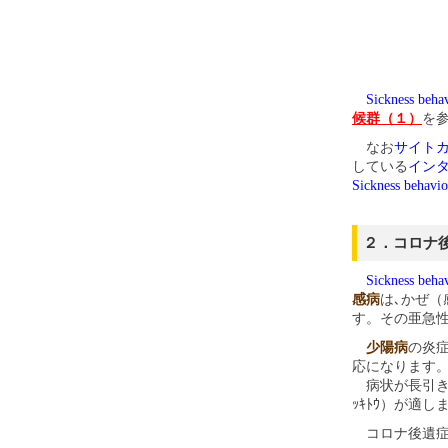
Sickness beha
候群（１）
を
なお
サイト
している
イン
Sickness behavio
２．コロナ
Sickness beha
感病
は､かぜ（
す。その亜急
少陽病
の炎
応になります
病状が長引き
ｯｷﾄｳ）が適し
コロナ後遺症