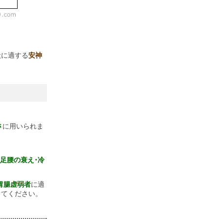
状に適する
安神
さ
に用いられま
足腰の衰え･冷
。
胃腸虚弱者
に適
してください。