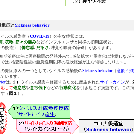
（２）抑うつ､不安
後遺症と
Sickness behavior
イルス感染症（
COVID-19
）の主な症状には､
痛
､
咳嗽
､
節々の痛み
などインフルエンザと同様の初期症状と､
降の後遺症（
倦怠感
､
だるさ
､味覚や嗅覚の障碍）があります。
初期治療は主に医療機関の発熱外来で､感染拡大と重症化に注意しなが
方では､検査陰性後の亜急性期以降の症状軽減が主な領域になります。
の発症原因の一つとして､ウイルス感染後の
Sickness behavior
（
意欲･行
れています。
vior
は､
１）
ウイルス感染を修復するために産生された
サイトカイン
が､
反応して
倦怠感
や
意欲低下
などの
行動変化
を引き起こす病態です。この
ます（
図１
）。