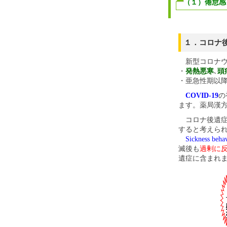
（１）倦怠感
１．コロナ
新型コロナウ
・
発熱悪寒
､
頭
・亜急性期以
COVID-19
の
ます。薬局漢
コロナ後遺症
すると考えら
Sickness beha
滅後も
過剰に
遺症に含まれ