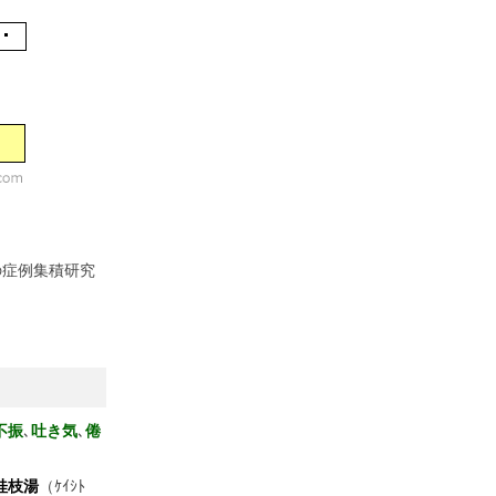
の症例集積研究
不振
､
吐き気
､
倦
。
桂枝湯
（ｹｲｼﾄ