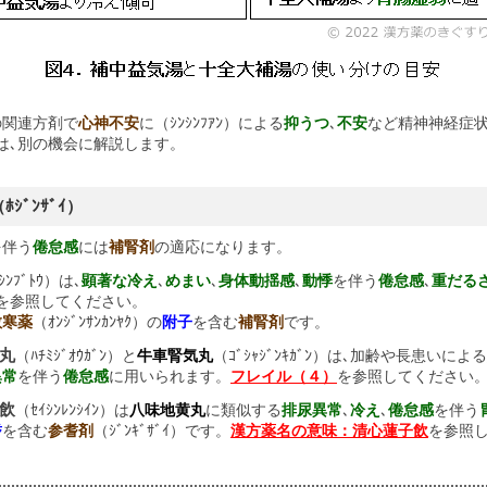
の関連方剤で
心神不安
に（ｼﾝｼﾝﾌｱﾝ）による
抑うつ
､
不安
など精神神経症
ｲ）は､別の機会に解説します。
ﾎｼﾞﾝｻﾞｲ）
を伴う
倦怠感
には
補腎剤
の適応になります。
ｼﾝﾌﾞﾄｳ）は､
顕著な冷え
､
めまい
､
身体動揺感
､
動悸
を伴う
倦怠感
､
重だる
を参照してください。
散寒薬
（ｵﾝｼﾞﾝｻﾝｶﾝﾔｸ）の
附子
を含む
補腎剤
です。
黄丸
（ﾊﾁﾐｼﾞｵｳｶﾞﾝ）と
牛車腎気丸
（ｺﾞｼｬｼﾞﾝｷｶﾞﾝ）は､加齢や長患いによる
異常
を伴う
倦怠感
に用いられます。
フレイル（４）
を参照してください
子飲
（ｾｲｼﾝﾚﾝｼｲﾝ）は
八味地黄丸
に類似する
排尿異常
､
冷え
､
倦怠感
を伴う
耆
を含む
参耆剤
（ｼﾞﾝｷﾞｻﾞｲ）です。
漢方薬名の意味：清心蓮子飲
を参照