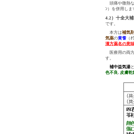
頭痛や微熱な
ﾝ）を併用しま
4.2）十全大
です。
本方は
補気
気薬
の
黄耆
（ｵ
漢方薬名の意
医療用の両方
す。
補中益気湯
色不良
､
皮膚乾