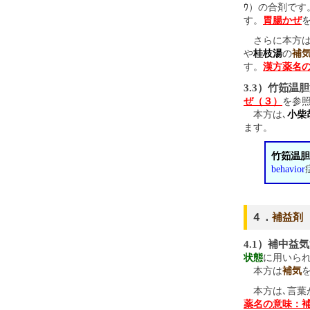
ｳ）の合剤です
す。
胃腸かぜ
さらに本方は
や
桂枝湯
の
補
す。
漢方薬名
3.3）竹筎温
ぜ（３）
を参
本方は､
小柴
ます。
竹筎温胆
behavior
４．
補益剤
4.1）補中益
状態
に用いら
本方は
補気
本方は､言葉
薬名の意味：