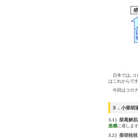
日本では､コ
はこれからで
今回はコロナ
３．小柴胡
3.1）柴葛解
怠感
に適しま
3.2）柴胡桂