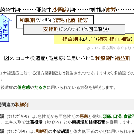
ロナ後遺症に対する漢方製剤療法は報告されつつありますが､多施設で
す。
後遺症の
倦怠感
や
だるさ
に用いられている方剤を解説します。
湯関連の
和解剤
肌湯
（ｻｲｶﾂｹﾞｷﾄｳ）は､急性期から亜急性期の
悪寒
と発熱､
頭痛
､
口渴
､
食欲
す。エキス剤では
葛根湯
（ｶｯｺﾝﾄｳ）と
小柴胡湯加桔梗石膏
を併用します
枝湯
（ｻｲｺｹｲｼﾄｳ）は､
和解剤
の
小柴胡湯
と体力低下者のかぜに用いられる