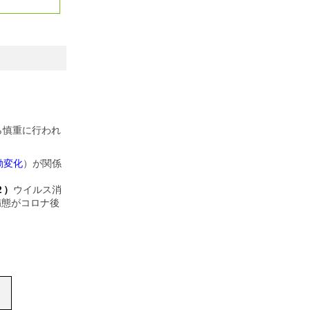
ら慎重に行われ
動変化
）が関係
２）
ウイルス消
病態がコロナ後