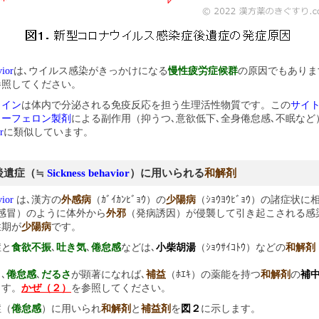
vior
は､ウイルス感染がきっかけになる
慢性疲労症候群
の原因でもありま
参照してください。
カイン
は体内で分泌される免疫反応を担う生理活性物質です。この
サイ
ターフェロン製剤
による副作用（抑うつ､意欲低下､全身倦怠感､不眠など
r
に類似しています。
後遺症（≒
Sickness behavior
）に用いられる
和解剤
vior
は､漢方の
外感病
（ｶﾞｲｶﾝﾋﾞｮｳ）の
少陽病
（ｼｮｳﾖｳﾋﾞｮｳ）の諸症状
感冒）のように体外から
外邪
（発病誘因）が侵襲して引き起こされる感
性期が
少陽病
です。
症と
食欲不振
､
吐き気
､
倦怠感
などは､
小柴胡湯
（ｼｮｳｻｲｺﾄｳ）などの
和解剤
。
､
倦怠感
､
だるさ
が顕著になれば､
補益
（ﾎｴｷ）の薬能を持つ
和解剤
の
補
ます。
かぜ（２）
を参照してください。
（
倦怠感
）に用いられ
和解剤
と
補益剤
を
図２
に示します。