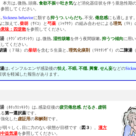
。本方は､微熱､頭痛､
食欲不振
や
吐き気
など消化器症状を伴う亜急性期
を参照してください。
､
Sickness behavior
に類する
抑うつ
､
いらだち
､不安､
倦怠感
にも適します
気
に加えて､
柴胡
（ｻｲｺ）と
芍薬
（ｼｬｸﾔｸ）の組み合わせによる
理気
（ﾘｷ
の意味：四逆散
を参照してください。
胆湯
（ﾁｸｼﾞｮｳﾝﾀﾝﾄｳ）は､微熱､
湿性咳嗽
を伴う夜間咳嗽､
抑うつ傾向
に用い
照してください。
胡湯
（７味）の
柴胡
を含む５生薬と､
理気化痰剤
（ﾘｷｹﾀﾝｻﾞｲ）の
二陳湯
（
湯
は､インフルエンザ感染後の
怯え
､
不眠
､
不穏
､
興奮
､
せん妄
などの
Sickn
症状を軽減した報告があります。
気湯
（ﾎﾁｭｳｴｯｷﾄｳ）は､感染症後の
疲労倦怠感
､
だるさ
､
虚弱
れる
第一選択薬
です。
を強化した
虚証用
の
和解剤
です。
が弱々しく､目に力のない状態が目標です（
図３
）。
漢方
補中益気湯
を参照してください。