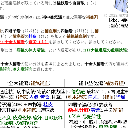
ど感染症状が残っている時には
桂枝湯
や
香蘇散
（ｺｳｿｻ
す。
補湯
（ｼﾞｭｳｾﾞﾝﾀｲﾎﾄｳ）は､
補中益気湯
と並ぶ重要な
補益剤
剤
の
四君子湯
（ｼｸﾝｼﾄｳ）と
補血剤
の
四物湯
（ｼﾓﾂﾄｳ）に
補
ｳｷﾞ）と
散寒薬
の
桂皮
（ｹｲﾋ）を加えた
補気補血剤
です。
味：十全大補湯
や
虚労（１）
を参照してください。参照してください。
剤には「
病後の体力増強
」という適応があり､
コロナ後遺症の虚弱状態
と
十全大補湯
の使い分けを
図４
にまとめました。
十全大補湯
の方が虚弱の
燥傾向
､
冷え症傾向
に適します。