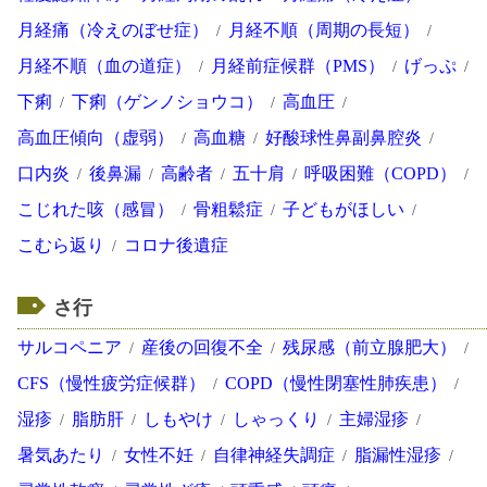
月経痛（冷えのぼせ症）
月経不順（周期の長短）
月経不順（血の道症）
月経前症候群（PMS）
げっぷ
下痢
下痢（ゲンノショウコ）
高血圧
高血圧傾向（虚弱）
高血糖
好酸球性鼻副鼻腔炎
口内炎
後鼻漏
高齢者
五十肩
呼吸困難（COPD）
こじれた咳（感冒）
骨粗鬆症
子どもがほしい
こむら返り
コロナ後遺症
さ行
サルコペニア
産後の回復不全
残尿感（前立腺肥大）
CFS（慢性疲労症候群）
COPD（慢性閉塞性肺疾患）
湿疹
脂肪肝
しもやけ
しゃっくり
主婦湿疹
暑気あたり
女性不妊
自律神経失調症
脂漏性湿疹