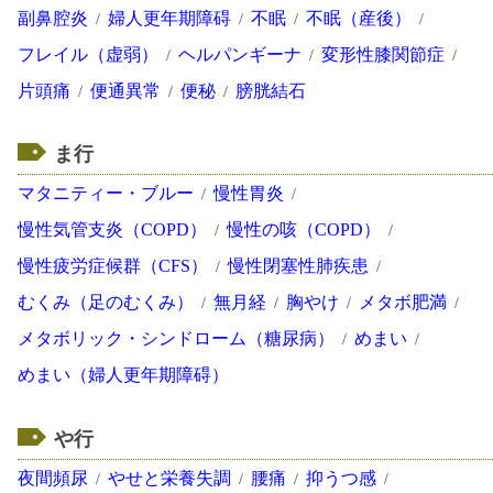
副鼻腔炎
婦人更年期障碍
不眠
不眠（産後）
フレイル（虚弱）
ヘルパンギーナ
変形性膝関節症
片頭痛
便通異常
便秘
膀胱結石
ま行
マタニティー・ブルー
慢性胃炎
慢性気管支炎（COPD）
慢性の咳（COPD）
慢性疲労症候群（CFS）
慢性閉塞性肺疾患
むくみ（足のむくみ）
無月経
胸やけ
メタボ肥満
メタボリック・シンドローム（糖尿病）
めまい
めまい（婦人更年期障碍）
や行
夜間頻尿
やせと栄養失調
腰痛
抑うつ感