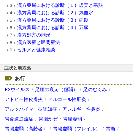
漢方薬局における診断（１）虚実と寒熱
（３）
漢方薬局における診断（２）気血水
（４）
漢方薬局における診断（３）病期
（５）
漢方薬局における診断（４）五臓
（６）
漢方処方の剤形
（７）
漢方医療と民間療法
（８）
セルメと健康相談
（９）
症状と漢方薬
あ行
RSウイルス
足腰の衰え（虚弱）
足のむくみ
アトピー性皮膚炎
アルコール性肝炎
アルツハイマー型認知症
アレルギー性鼻炎
胃食道逆流症
胃腸かぜ
胃腸虚弱
胃腸虚弱（高齢者）
胃腸虚弱（フレイル）
胃痛