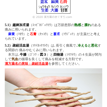
5.1）越婢加朮湯
（ｴｯﾋﾟｶｼﾞｭﾂﾄｳ）は万節患部の
熱感
と
腫れ
のある
痛みに用いられます。
麻黄
（ﾏｵｳ）と
石膏
（ｾｯｺｳ）と
蒼朮
（ｿｳｼﾞｭﾂ）が主薬だと考え
られています。
5.2）疎経活血湯
（ｿｹｲｶｯｹﾂﾄｳ）は､長引く痛風で､
冷えると悪化
す
る関節の 痛みやむくみに用いられます。
本方は､
牛膝
（ｺﾞｼﾂ：
図３
）と
四物湯
（ｼﾓﾂﾄｳ）の４生薬が関与
して
気血
の循環を良くして痛みを軽減する方剤です。
漢方薬名の意味：疎経活血湯
を参照してください。