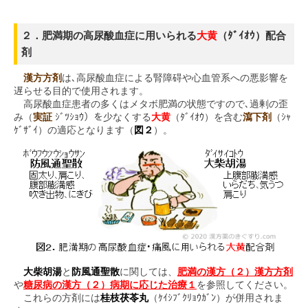
２．肥満期の高尿酸血症に用いられる
大黄
（ﾀﾞｲｵｳ）配合
剤
漢方方剤
は､高尿酸血症による腎障碍や心血管系への悪影響を
遅らせる目的で使用されます。
高尿酸血症患者の多くはメタボ肥満の状態ですので､過剰の歪
み（
実証
ｼﾞﾂｼｮｳ）を少なくする
大黄
（ﾀﾞｲｵｳ）を含む
瀉下剤
（ｼｬ
ｹﾞｻﾞｲ）の適応となります（
図２
）。
大柴胡湯
と
防風通聖散
に関しては、
肥満の漢方（２）漢方方剤
や
糖尿病の漢方（２）病期に応じた治療１
を参照してください。
これらの方剤には
桂枝茯苓丸
（ｹｲｼﾌﾞｸﾘｮｳｶﾞﾝ）が併用されま