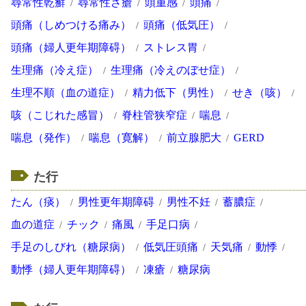
尋常性乾癬
尋常性ざ瘡
頭重感
頭痛
頭痛（しめつける痛み）
頭痛（低気圧）
頭痛（婦人更年期障碍）
ストレス胃
生理痛（冷え症）
生理痛（冷えのぼせ症）
生理不順（血の道症）
精力低下（男性）
せき（咳）
咳（こじれた感冒）
脊柱管狭窄症
喘息
喘息（発作）
喘息（寛解）
前立腺肥大
GERD
た行
たん（痰）
男性更年期障碍
男性不妊
蓄膿症
血の道症
チック
痛風
手足口病
手足のしびれ（糖尿病）
低気圧頭痛
天気痛
動悸
動悸（婦人更年期障碍）
凍瘡
糖尿病