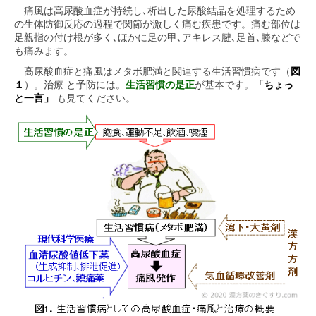
痛風は高尿酸血症が持続し､析出した尿酸結晶を処理するため
の生体防御反応の過程で関節が激しく痛む疾患です。痛む部位は
足親指の付け根が多く､ほかに足の甲､アキレス腱､足首､膝などで
も痛みます。
高尿酸血症と痛風はメタボ肥満と関連する生活習慣病です（
図
１
）。治療 と予防には。
生活習慣の是正
が基本です。
「ちょっ
と一言」
も見てください。