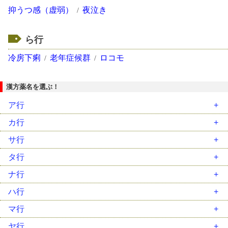
抑うつ感（虚弱）
夜泣き
ら行
冷房下痢
老年症候群
ロコモ
漢方薬名を選ぶ！
ア行
安中散（ｱﾝﾁｭｳｻﾝ）
カ行
胃苓湯（ｲﾚｲﾄｳ）
藿香正気散（ｶｯｺｳｼｮｳｷｻﾝ）
サ行
茵蔯蒿湯（ｲﾝﾁﾝｺｳﾄｳ）
葛根湯（ｶｯｺﾝﾄｳ）
柴胡加竜骨牡蛎湯（ｻｲｺｶﾘｭｳｺﾂﾎﾞﾚｲﾄｳ）
タ行
温経湯（ｳﾝｹｲﾄｳ）
葛根湯加川芎辛夷（ｶｯｺﾝﾄｳｶｾﾝｷｭｳｼﾝｲ）
柴胡桂枝乾姜湯（ｻｲｺｹｲｼｶﾝｷｮｳﾄｳ）
大建中湯（ﾀﾞｲｹﾝﾁｭｳﾄｳ）
ナ行
温清飲（ｳﾝｾｲｲﾝ）
加味逍遙散（ｶﾐｼｮｳﾖｳｻﾝ）
柴胡桂枝湯（ｻｲｺｹｲｼﾄｳ）
大柴胡湯（ﾀﾞｲｻｲｺﾄｳ）
二陳湯（ﾆﾁﾝﾄｳ）
ハ行
越婢加朮湯（ｴｯﾋﾟｶｼﾞｭﾂﾄｳ）
帰脾湯（ｷﾋﾄｳ）
柴胡清肝湯（ｻｲｺｾｲｶﾝﾄｳ）
大承気湯（ﾀﾞｲｼﾞｮｳｷﾄｳ）
女神散（ﾆｮｼﾝｻﾝ）
排膿散及湯（ﾊｲﾉｳｻﾝｷｭｳﾄｳ）
マ行
黄連解毒湯（ｵｳﾚﾝｹﾞﾄﾞｸﾄｳ）
芎帰調血飲（ｷｭｳｷﾁｮｳｹﾂｲﾝ）
三黄瀉心湯（ｻﾝｵｳｼｬｼﾝﾄｳ）
竹筎温胆湯（ﾁｸｼﾞｮｳﾝﾀﾝﾄｳ）
人参湯（ﾆﾝｼﾞﾝﾄｳ）
麦門冬湯（ﾊﾞｸﾓﾝﾄﾞｳﾄｳ）
麻黄湯（ﾏｵｳﾄｳ）
ヤ行