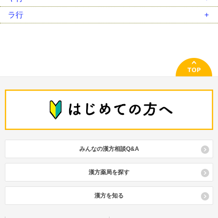
荊芥連翹湯（ｹｲｶﾞｲﾚﾝｷﾞｮｳﾄｳ）
滋陰降火湯（ｼﾞｲﾝｺｳｶﾄｳ）
調胃承気湯（ﾁｮｳｲｼﾞｮｳｷﾄｳ）
人参養栄湯（ﾆﾝｼﾞﾝﾖｳｴｲﾄｳ）
八味地黄丸（ﾊﾁﾐｼﾞｵｳｶﾞﾝ）
麻黄附子細辛湯（ﾏｵｳﾌﾞｼｻｲｼﾝﾄｳ）
抑肝散（ﾖｸｶﾝｻﾝ）
ラ行
桂枝湯（ｹｲｼﾄｳ）
四逆散（ｼｷﾞｬｸｻﾝ）
釣藤散（ﾁｮｳﾄｳｻﾝ）
半夏厚朴湯（ﾊﾝｹﾞｺｳﾎﾞｸﾄｳ）
麻杏甘石湯（ﾏｷｮｳｶﾝｾｷﾄｳ）
六君子湯（ﾘｯｸﾝｼﾄｳ）
桂枝茯苓丸（ｹｲｼﾌﾞｸﾘｮｳｶﾞﾝ）
瀉心湯類（ｼｬｼﾝﾄｳﾙｲ）
通導散（ﾂｳﾄﾞｳｻﾝ）
半夏瀉心湯（ﾊﾝｹﾞｼｬｼﾝﾄｳ）
立効散（ﾘｯｺｳｻﾝ）
啓脾湯（ｹｲﾋﾄｳ）
十全大補湯（ｼﾞｭｳｾﾞﾝﾀｲﾎﾄｳ）
桃核承気湯（ﾄｳｶｸｼﾞｮｳｷﾄｳ）
白虎加人参湯（ﾋﾞｬｯｺｶﾆﾝｼﾞﾝﾄｳ）
竜胆瀉肝湯（ﾘｭｳﾀﾝｼｬｶﾝﾄｳ）
建中湯 類（ｹﾝﾁｭｳﾄｳ ﾙｲ）
十味敗毒湯（ｼﾞｭｳﾐﾊｲﾄﾞｸﾄｳ）
当帰芍薬散（ﾄｳｷｼｬｸﾔｸｻﾝ）
平胃散（ﾍｲｲｻﾝ）
苓姜朮甘湯（ﾘｮｳｷｮｳｼﾞｭﾂｶﾝﾄｳ）
五積散（ｺﾞｼｬｸｻﾝ）
潤腸湯（ｼﾞｭﾝﾁｮｳﾄｳ）
防風通聖散（ﾎﾞｳﾌｳﾂｳｼｮｳｻﾝ）
牛車腎気丸（ｺﾞｼｬｼﾞﾝｷｶﾞﾝ）
小柴胡湯（ｼｮｳｻｲｺﾄｳ）
補中益気湯（ﾎﾁｭｳｴｯｷﾄｳ）
呉茱萸湯（ｺﾞｼｭﾕﾄｳ）
小青竜湯（ｼｮｳｾｲﾘｭｳﾄｳ）
消風散（ｼｮｳﾌｳｻﾝ）
辛夷清肺湯（ｼﾝｲｾｲﾊｲﾄｳ）
みんなの漢方相談Q&A
参蘇飲（ｼﾞﾝｿｲﾝ）
真武湯（ｼﾝﾌﾞﾄｳ）
漢方薬局を探す
清上防風湯（ｾｲｼﾞｮｳﾎﾞｳﾌｳﾄｳ）
清暑益気湯（ｾｲｼｮｴｯｷﾄｳ）
漢方を知る
清心蓮子飲（ｾｲｼﾝﾚﾝｼｲﾝ）