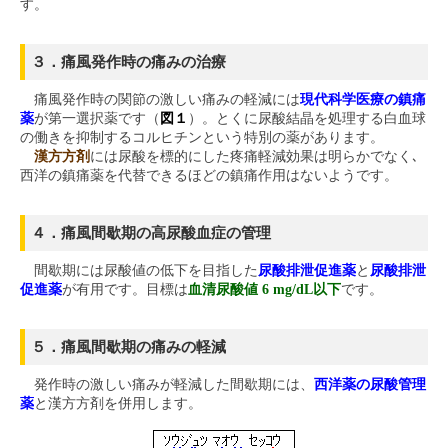
す。
３．痛風発作時の痛みの治療
痛風発作時の関節の激しい痛みの軽減には
現代科学医療の鎮痛
薬
が第一選択薬です（
図１
）。とくに尿酸結晶を処理する白血球
の働きを抑制するコルヒチンという特別の薬があります。
漢方方剤
には尿酸を標的にした疼痛軽減効果は明らかでなく､
西洋の鎮痛薬を代替できるほどの鎮痛作用はないようです。
４．痛風間歇期の高尿酸血症の管理
間歇期には尿酸値の低下を目指した
尿酸排泄促進薬
と
尿酸排泄
促進薬
が有用です。目標は
血清尿酸値 6 mg/dL以下
です。
５．痛風間歇期の痛みの軽減
発作時の激しい痛みが軽減した間歇期には、
西洋薬の尿酸管理
薬
と漢方方剤を併用します。