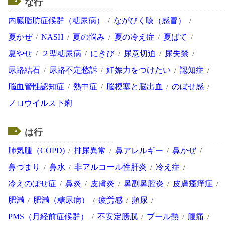
な行
内臓脂肪症候群（糖尿病）
ながびく咳（感冒）
夏かぜ
NASH
夏の悩み
夏の冷え症
夏ばて
夏やせ
２型糖尿病
にきび
尿意切迫
尿失禁
尿路結石
尿路不定愁訴
妊娠力をつけたい
認知症
脳血管性認知症
熱中症
脳梗塞と脳出血
のぼせ感
ノロウイルス下痢
は行
肺気腫（COPD)
排尿異常
鼻アレルギー
鼻かぜ
鼻づまり
鼻水
非アルコール性肝炎
冷え症
冷えのぼせ症
鼻炎
皮膚炎
鼻副鼻腔炎
皮膚瘙痒症
肥満
肥満（糖尿病）
疲労感
頻尿
PMS（月経前症候群）
不安定膀胱
プール熱
腹痛