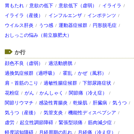
胃もたれ
意欲の低下
意欲低下（虚弱）
イライラ
イライラ（産後）
インフルエンザ
インポテンツ
ウイルス肝炎
うつ感
運動器症候群
円形脱毛症
おしっこの悩み（前立腺肥大）
か行
顔色不良（虚弱）
過活動膀胱
過換気症候群（過呼吸）
霍乱
かぜ（風邪）
肩・首筋のこり
過敏性腸症候群
下部尿路症状
花粉症
がん
かんしゃく
関節痛（冷え症）
関節リウマチ
感染性胃腸炎
乾燥肌
肝臓病
気うつ
気うつ（産後）
気管支炎
機能性ディスペプシア
虚労
起立性調節障碍
緊張型頭痛
筋肉減少症
軽度認知障碍
月経周期の乱れ
月経痛（冷え症）