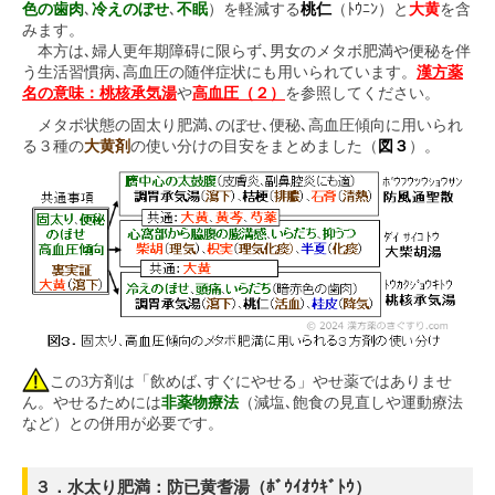
色の歯肉
､
冷えのぼせ
､
不眠
）を軽減する
桃仁
（ﾄｳﾆﾝ）と
大黄
を含
みます。
本方は､婦人更年期障碍に限らず､男女のメタボ肥満や便秘を伴
う生活習慣病､高血圧の随伴症状にも用いられています。
漢方薬
名の意味：桃核承気湯
や
高血圧（２）
を参照してください。
メタボ状態の固太り肥満､のぼせ､便秘､高血圧傾向に用いられ
る３種の
大黄剤
の使い分けの目安をまとめました（
図３
）。
この3方剤は「飲めば､すぐにやせる」やせ薬ではありませ
ん。やせるためには
非薬物療法
（減塩､飽食の見直しや運動療法
など）との併用が必要です。
３．水太り肥満：防已黄耆湯（ﾎﾞｳｲｵｳｷﾞﾄｳ）