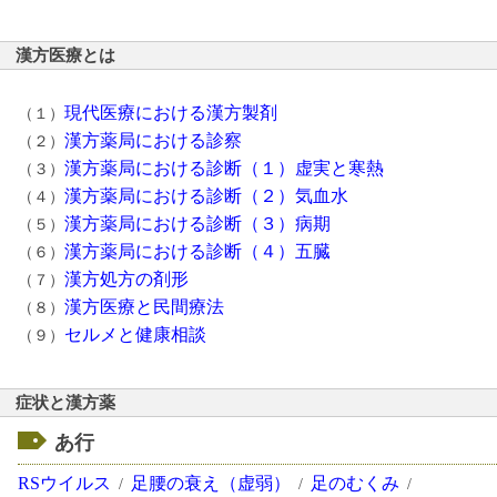
漢方医療とは
現代医療における漢方製剤
（１）
漢方薬局における診察
（２）
漢方薬局における診断（１）虚実と寒熱
（３）
漢方薬局における診断（２）気血水
（４）
漢方薬局における診断（３）病期
（５）
漢方薬局における診断（４）五臓
（６）
漢方処方の剤形
（７）
漢方医療と民間療法
（８）
セルメと健康相談
（９）
症状と漢方薬
あ行
RSウイルス
足腰の衰え（虚弱）
足のむくみ