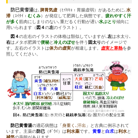
防已黄耆湯
は､
脾胃気虚
（ﾋｲｷｷｮ：胃腸虚弱）があるために､
水
滞
（ｽｲﾀｲ：
むくみ
）が発症して肥満した病態です。
疲れやすく汗
が多く
筋肉にしまりのない､重だるく行動が遅い
水ぶとり
傾向に
用いられます（
図４
の
左
のイラスト）。
図４
の左右のイラストの体格は類似していますが､
左
は水太り､
右
はメタボ肥満で
便秘
と
冷えのぼせ
を伴う
固太り
のイメージで
す。左右のイラストは
体力の虚実
が相違します。
虚実と寒熱
を参
照してください。
防已黄耆湯
の適応病態は「
身重く､汗出
」と古典に例示されて
います。主薬の
防已
（ﾎﾞｳｲ）は
利水薬
です。
黄耆
と
白朮
は
利水
と
補気
の薬能があります。