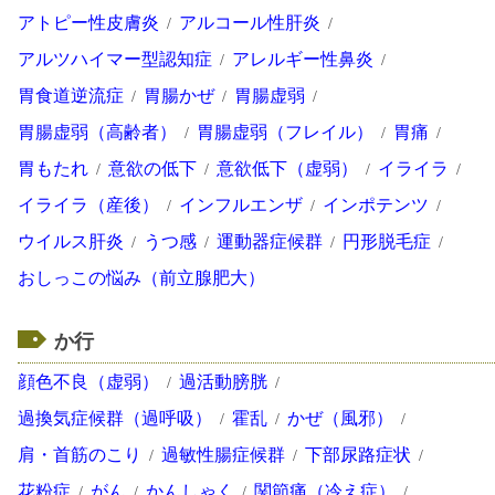
アトピー性皮膚炎
アルコール性肝炎
アルツハイマー型認知症
アレルギー性鼻炎
胃食道逆流症
胃腸かぜ
胃腸虚弱
胃腸虚弱（高齢者）
胃腸虚弱（フレイル）
胃痛
胃もたれ
意欲の低下
意欲低下（虚弱）
イライラ
イライラ（産後）
インフルエンザ
インポテンツ
ウイルス肝炎
うつ感
運動器症候群
円形脱毛症
おしっこの悩み（前立腺肥大）
か行
顔色不良（虚弱）
過活動膀胱
過換気症候群（過呼吸）
霍乱
かぜ（風邪）
肩・首筋のこり
過敏性腸症候群
下部尿路症状
花粉症
がん
かんしゃく
関節痛（冷え症）