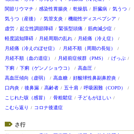
関節リウマチ
感染性胃腸炎
乾燥肌
肝臓病
気うつ
気うつ（産後）
気管支炎
機能性ディスペプシア
虚労
起立性調節障碍
緊張型頭痛
筋肉減少症
軽度認知障碍
月経周期の乱れ
月経痛（冷え症）
月経痛（冷えのぼせ症）
月経不順（周期の長短）
月経不順（血の道症）
月経前症候群（PMS）
げっぷ
下痢
下痢（ゲンノショウコ）
高血圧
高血圧傾向（虚弱）
高血糖
好酸球性鼻副鼻腔炎
口内炎
後鼻漏
高齢者
五十肩
呼吸困難（COPD）
こじれた咳（感冒）
骨粗鬆症
子どもがほしい
こむら返り
コロナ後遺症
さ行