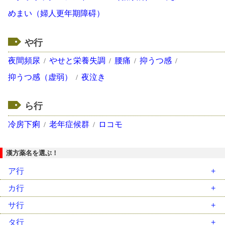
めまい（婦人更年期障碍）
や行
夜間頻尿
やせと栄養失調
腰痛
抑うつ感
抑うつ感（虚弱）
夜泣き
ら行
冷房下痢
老年症候群
ロコモ
漢方薬名を選ぶ！
ア行
安中散（ｱﾝﾁｭｳｻﾝ）
カ行
胃苓湯（ｲﾚｲﾄｳ）
藿香正気散（ｶｯｺｳｼｮｳｷｻﾝ）
サ行
茵蔯蒿湯（ｲﾝﾁﾝｺｳﾄｳ）
葛根湯（ｶｯｺﾝﾄｳ）
柴胡加竜骨牡蛎湯（ｻｲｺｶﾘｭｳｺﾂﾎﾞﾚｲﾄｳ）
タ行