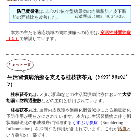
防已黄耆湯
は､非ｲﾝｽﾘﾝ依存型糖尿病の内臓脂肪／皮下脂
日東医誌.
, 1998; 49: 249-256.
肪の面積比を改善した。
本方の主たる適応領域の関節腫痛への応用は､
変形性膝関節症
（１）
で解説しています。
生活習慣病治療を支える桂枝茯苓丸（ｹｲｼﾌﾞｸﾘｮｳｶﾞ
ﾝ）
桂枝茯苓丸
は､メタボ肥満などの生活習慣病治療において
大柴
胡湯
や
防風通聖散
などの主剤と併用されています。
桂枝茯苓丸
は､血管内皮保護や過酸化脂質減少による動脈硬化
予防作用が明らかにされています。本方は､生活習慣病に伴う粥
状動脈硬化の形成機序に関与する
くすぶり炎症
（Smoldering
Inflammation）を抑制する作用が含まれています。これが
活血
と
いう薬能の一部です。