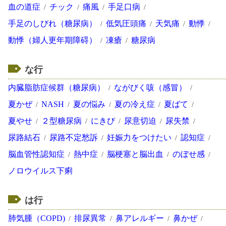
血の道症
チック
痛風
手足口病
手足のしびれ（糖尿病）
低気圧頭痛
天気痛
動悸
動悸（婦人更年期障碍）
凍瘡
糖尿病
な行
内臓脂肪症候群（糖尿病）
ながびく咳（感冒）
夏かぜ
NASH
夏の悩み
夏の冷え症
夏ばて
夏やせ
２型糖尿病
にきび
尿意切迫
尿失禁
尿路結石
尿路不定愁訴
妊娠力をつけたい
認知症
脳血管性認知症
熱中症
脳梗塞と脳出血
のぼせ感
ノロウイルス下痢
は行
肺気腫（COPD)
排尿異常
鼻アレルギー
鼻かぜ