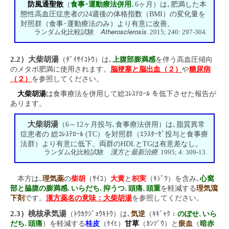
防風通聖散
（
食事･運動療法併用
､6ヶ月）は､肥満した本
態性高血圧症患者の24週後の体格指数（BMI）の変化量を
対照群（食事･運動療法のみ）より有意に改善。
Atherosclerosis
ランダム化比較試験
. 2015; 240: 297-304.
2.2）大柴胡湯
（ﾀﾞｲｻｲｺﾄｳ）は､
上腹部膨満感
を伴う高血圧傾向
のメタボ肥満に使用されます。
脳梗塞と脳出血（２）
や
糖尿病
（２）
を参照してください。
大柴胡湯
は食事療法を併用して総ｺﾚｽﾃﾛｰﾙ を低下させた報告が
あります。
大柴胡湯
（6～12ヶ月投与､食事療法併用）は､脂質異常
症患者の 総ｺﾚｽﾃﾛｰﾙ (TC）を対照群（ｴﾗｽﾀｰｾﾞ投与と食事療
法群）より有意に低下。両群のHDLとTGは有意差なし。
漢方と最新治療
ランダム化比較試験
. 1995; 4: 309-13.
本方は､
理気薬
の
柴胡
（ｻｲｺ）
大黄
と
枳実
（ｷｼﾞﾂ）を含み､
心窩
部と脇腹の膨満感
､
いらだち
､
抑うつ
､
頭痛
､
頭重
を軽減する
理気瀉
下剤
です。
漢方薬名の意味：大柴胡湯
を参照してください。
2.3）桃核承気湯
（ﾄｳｶｸｼﾞｮｳｷﾄｳ）は､
気逆
（ｷｷﾞｬｸ：
のぼせ
､
いら
だち
､
頭痛
）を軽減する
桂皮
（ｹｲﾋ）
甘草
（ｶﾝｿﾞｳ）と
瘀血
（
暗赤