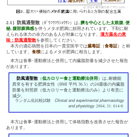
2.1）防風通聖散
（ﾎﾞｳﾌｳﾂｳｼｮｳｻﾝ）は､
臍を中心とした太鼓腹
､
便
秘
､
腹部膨満感
を伴うメタボ肥満に頻用されています。下剤に耐
えられる体力の余力のある人が対象になります。
漢方薬名の意
味：防風通聖散
を参照してください。
本方の適応病態を日本の一貫堂医学では
臓毒証
（
食毒証
）と称
しています。
食積
によるメタボ肥満に相当します。
本方は食事･運動療法と併用して内臓脂肪量を減少させた報告
があります。
防風通聖散
（
低カロリー食と運動療法併用
）は､耐糖能
異常を有する肥満女性（BMI 平均 36.5）の24週後の内臓脂
肪量を対照群（低カロリー食と運動療法のみ）より有意に
減少。
Clinical and experimental pharmacology
ランダム化比較試験
and physiology
. 2004; 31: 614-9.
本方は食事･運動療法と併用して体格指数を改善させた報告が
あります。