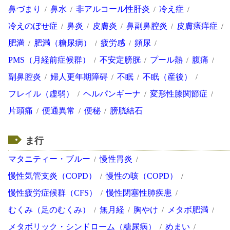
鼻づまり
鼻水
非アルコール性肝炎
冷え症
冷えのぼせ症
鼻炎
皮膚炎
鼻副鼻腔炎
皮膚瘙痒症
肥満
肥満（糖尿病）
疲労感
頻尿
PMS（月経前症候群）
不安定膀胱
プール熱
腹痛
副鼻腔炎
婦人更年期障碍
不眠
不眠（産後）
フレイル（虚弱）
ヘルパンギーナ
変形性膝関節症
片頭痛
便通異常
便秘
膀胱結石
ま行
マタニティー・ブルー
慢性胃炎
慢性気管支炎（COPD）
慢性の咳（COPD）
慢性疲労症候群（CFS）
慢性閉塞性肺疾患
むくみ（足のむくみ）
無月経
胸やけ
メタボ肥満
メタボリック・シンドローム（糖尿病）
めまい