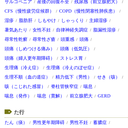
サルコペニア
産後の回復不全
残尿感（前立腺肥大）
CFS（慢性疲労症候群）
COPD（慢性閉塞性肺疾患）
湿疹
脂肪肝
しもやけ
しゃっくり
主婦湿疹
暑気あたり
女性不妊
自律神経失調症
脂漏性湿疹
尋常性乾癬
尋常性ざ瘡
頭重感
頭痛
頭痛（しめつける痛み）
頭痛（低気圧）
頭痛（婦人更年期障碍）
ストレス胃
生理痛（冷え症）
生理痛（冷えのぼせ症）
生理不順（血の道症）
精力低下（男性）
せき（咳）
咳（こじれた感冒）
脊柱管狭窄症
喘息
喘息（発作）
喘息（寛解）
前立腺肥大
GERD
た行
たん（痰）
男性更年期障碍
男性不妊
蓄膿症