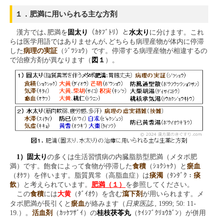
１．肥満に用いられる主な方剤
漢方では､肥満を
固太り
（ｶﾀﾌﾞﾄﾘ）と
水太り
に分けます。これ
らは医学用語ではありませんが､どちらも病理産物が体内に停滞
した
病理の実証
（ｼﾞﾂｼｮｳ）です。停滞する病理産物が相違するの
で治療方剤が異なります（
図１
）。
1）固太り
の多くは生活習慣病の内臓脂肪型肥満（メタボ肥
満）です。飽食によって食物が停滞した
食積
（ｼｮｸｼｬｸ）と
瘀血
（ｵｹﾂ）を伴います。脂質異常（高脂血症）は
痰濁
（ﾀﾝﾀﾞｸ：
痰
飲
）と考えられています。
肥満（１）
を参照してください。
この
食積
には
大黄
（ﾀﾞｲｵｳ）を含む
瀉下剤
が用いられます。メ
日東医誌.
タボ肥満が長引くと
瘀血
が絡みます（
, 1999; 50: 11-
19.）。
活血剤
（ｶｯｹﾂｻﾞｲ）の
桂枝茯苓丸
（ｹｲｼﾌﾞｸﾘｮｳｶﾞﾝ）が併用