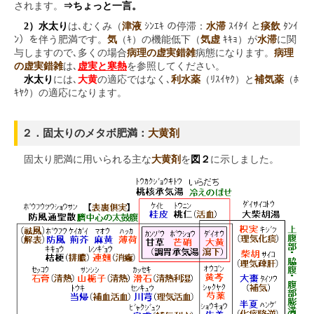
されます。
⇒ちょっと一言。
2）水太り
は､むくみ（
津液
ｼﾝｴｷ の停滞：
水滞
ｽｲﾀｲ と
痰飲
ﾀﾝｲ
ﾝ）を伴う肥満です。
気
（ｷ）の機能低下（
気虚
ｷｷｮ）が
水滞
に関
与しますので､多くの場合
病理の虚実錯雑
病態になります。
病理
の虚実錯雑
は､
虚実と寒熱
を参照してください。
水太り
には､
大黄
の適応ではなく､
利水薬
（ﾘｽｲﾔｸ）と
補気薬
（ﾎ
ｷﾔｸ）の適応になります。
２．固太りのメタボ肥満：
大黄剤
固太り肥満に用いられる主な
大黄剤
を
図２
に示しました。