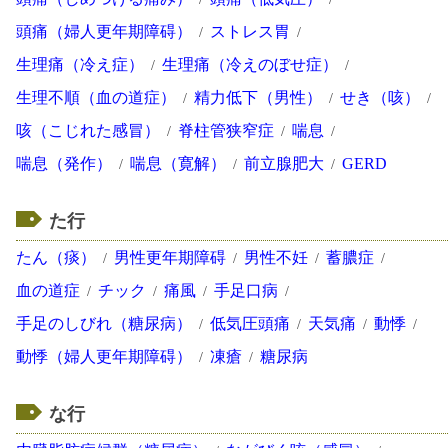
頭痛（婦人更年期障碍）
ストレス胃
生理痛（冷え症）
生理痛（冷えのぼせ症）
生理不順（血の道症）
精力低下（男性）
せき（咳）
咳（こじれた感冒）
脊柱管狭窄症
喘息
喘息（発作）
喘息（寛解）
前立腺肥大
GERD
た行
たん（痰）
男性更年期障碍
男性不妊
蓄膿症
血の道症
チック
痛風
手足口病
手足のしびれ（糖尿病）
低気圧頭痛
天気痛
動悸
動悸（婦人更年期障碍）
凍瘡
糖尿病
な行