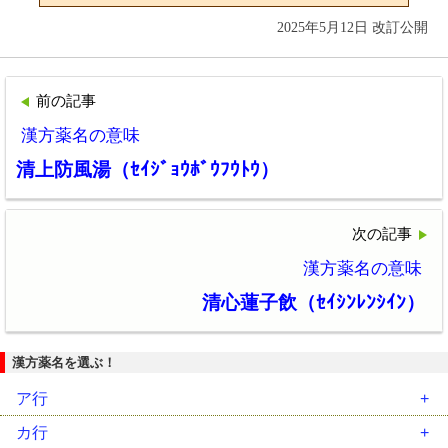
2025年5月12日 改訂公開
前の記事
漢方薬名の意味
清上防風湯（ｾｲｼﾞｮｳﾎﾞｳﾌｳﾄｳ）
次の記事
漢方薬名の意味
清心蓮子飲（ｾｲｼﾝﾚﾝｼｲﾝ）
漢方薬名を選ぶ！
ア行
安中散（ｱﾝﾁｭｳｻﾝ）
カ行