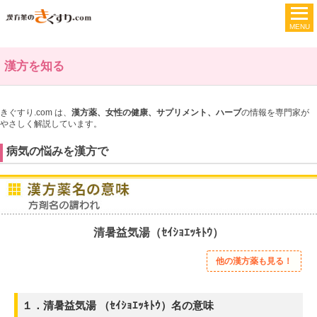
漢方を知る
きぐすり.com は、
漢方薬、女性の健康、サプリメント、ハーブ
の情報を専門家が
やさしく解説しています。
病気の悩みを漢方で
清暑益気湯（ｾｲｼｮｴｯｷﾄｳ）
他の漢方薬も見る！
１．清暑益気湯 （ｾｲｼｮｴｯｷﾄｳ）名の意味