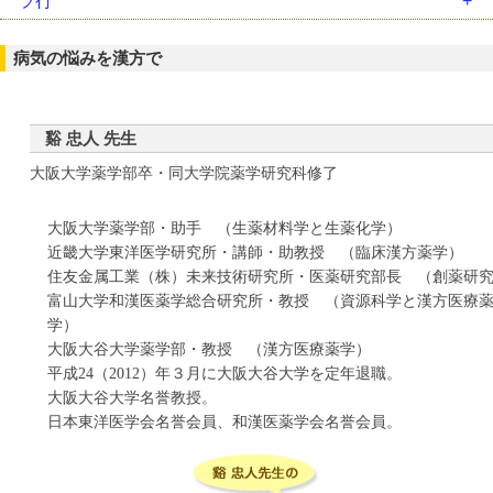
ラ行
釣藤散（ﾁｮｳﾄｳｻﾝ）
半夏厚朴湯（ﾊﾝｹﾞｺｳﾎﾞｸﾄｳ）
麻杏甘石湯（ﾏｷｮｳｶﾝｾｷﾄｳ）
六君子湯（ﾘｯｸﾝｼﾄｳ）
通導散（ﾂｳﾄﾞｳｻﾝ）
半夏瀉心湯（ﾊﾝｹﾞｼｬｼﾝﾄｳ）
病気の悩みを漢方で
立効散（ﾘｯｺｳｻﾝ）
桃核承気湯（ﾄｳｶｸｼﾞｮｳｷﾄｳ）
白虎加人参湯（ﾋﾞｬｯｺｶﾆﾝｼﾞﾝﾄｳ）
竜胆瀉肝湯（ﾘｭｳﾀﾝｼｬｶﾝﾄｳ）
当帰芍薬散（ﾄｳｷｼｬｸﾔｸｻﾝ）
平胃散（ﾍｲｲｻﾝ）
苓姜朮甘湯（ﾘｮｳｷｮｳｼﾞｭﾂｶﾝﾄｳ）
谿 忠人 先生
防風通聖散（ﾎﾞｳﾌｳﾂｳｼｮｳｻﾝ）
大阪大学薬学部卒・同大学院薬学研究科修了
補中益気湯（ﾎﾁｭｳｴｯｷﾄｳ）
大阪大学薬学部・助手 （生薬材料学と生薬化学）
近畿大学東洋医学研究所・講師・助教授 （臨床漢方薬学）
住友金属工業（株）未来技術研究所・医薬研究部長 （創薬研
富山大学和漢医薬学総合研究所・教授 （資源科学と漢方医療
学）
大阪大谷大学薬学部・教授 （漢方医療薬学）
平成24（2012）年３月に大阪大谷大学を定年退職。
大阪大谷大学名誉教授。
日本東洋医学会名誉会員、和漢医薬学会名誉会員。