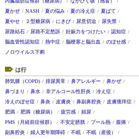
内臓脂肪症候群（糖尿病）
ながびく咳（感冒）
夏かぜ
NASH
夏の悩み
夏の冷え症
夏ばて
夏やせ
２型糖尿病
にきび
尿意切迫
尿失禁
尿路結石
尿路不定愁訴
妊娠力をつけたい
認知症
脳血管性認知症
熱中症
脳梗塞と脳出血
のぼせ感
ノロウイルス下痢
は行
肺気腫（COPD)
排尿異常
鼻アレルギー
鼻かぜ
鼻づまり
鼻水
非アルコール性肝炎
冷え症
冷えのぼせ症
鼻炎
皮膚炎
鼻副鼻腔炎
皮膚瘙痒症
肥満
肥満（糖尿病）
疲労感
頻尿
PMS（月経前症候群）
不安定膀胱
プール熱
腹痛
副鼻腔炎
婦人更年期障碍
不眠
不眠（産後）