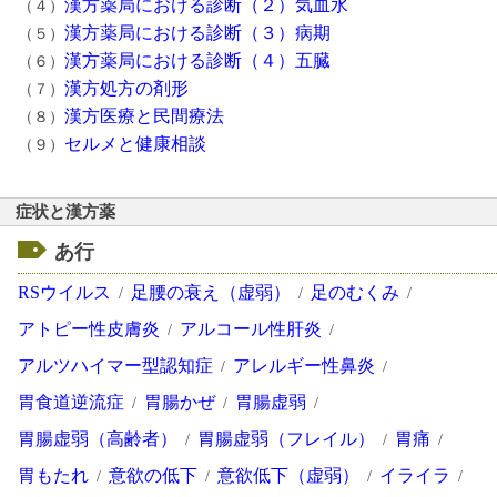
漢方薬局における診断（２）気血水
（４）
漢方薬局における診断（３）病期
（５）
漢方薬局における診断（４）五臓
（６）
漢方処方の剤形
（７）
漢方医療と民間療法
（８）
セルメと健康相談
（９）
症状と漢方薬
あ行
RSウイルス
足腰の衰え（虚弱）
足のむくみ
アトピー性皮膚炎
アルコール性肝炎
アルツハイマー型認知症
アレルギー性鼻炎
胃食道逆流症
胃腸かぜ
胃腸虚弱
胃腸虚弱（高齢者）
胃腸虚弱（フレイル）
胃痛
胃もたれ
意欲の低下
意欲低下（虚弱）
イライラ