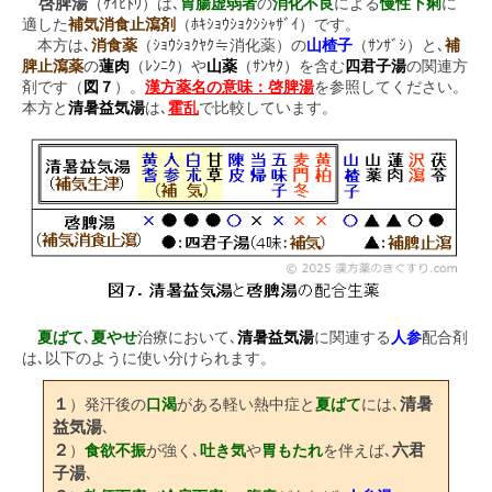
啓脾湯
（ｹｲﾋﾄｳ）は､
胃腸虚弱者
の
消化不良
による
慢性下痢
に
適した
補気消食止瀉剤
（ﾎｷｼｮｳｼｮｸｼｼｬｻﾞｲ）です。
本方は､
消食薬
（ｼｮｳｼｮｸﾔｸ≒消化薬）の
山楂子
（ｻﾝｻﾞｼ）と､
補
脾止瀉薬
の
蓮肉
（ﾚﾝﾆｸ）や
山薬
（ｻﾝﾔｸ）を含む
四君子湯
の関連方
剤です（
図７
）。
漢方薬名の意味：啓脾湯
を参照してください。
本方と
清暑益気湯
は､
霍乱
で比較しています。
夏ばて
､
夏やせ
治療において､
清暑益気湯
に関連する
人参
配合剤
は､以下のように使い分けられます。
１
清暑
）発汗後の
口渴
がある軽い熱中症と
夏ばて
には､
益気湯
､
２
六君
）
食欲不振
が強く､
吐き気
や
胃もたれ
を伴えば､
子湯
､