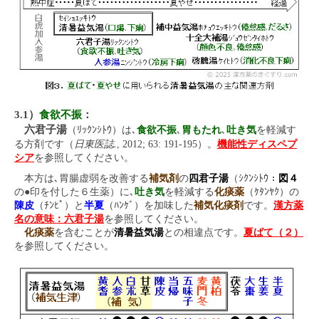
3.1）
食欲不振
：
六君子湯
（ﾘｯｸﾝｼﾄｳ）は､
食欲不振
､
胃もたれ
､
吐き気
を軽減す
日東医誌.
る方剤です（
, 2012; 63: 191-195）。
機能性ディスペプ
シア
を参照してください。
本方は､胃腸虚弱を改善する
補気剤
の
四君子湯
（ｼｸﾝｼﾄｳ：
図４
の●印を付した６生薬）に､
吐き気
を軽減する
化痰薬
（ｹﾀﾝﾔｸ）の
陳皮
（ﾁﾝﾋﾟ）と
半夏
（ﾊﾝｹﾞ）を加味した
補気化痰剤
です。
漢方薬
名の意味：六君子湯
を参照してください。
化痰薬
を含むことが
清暑益気湯
との相違点です。
夏ばて（２）
を参照してください。