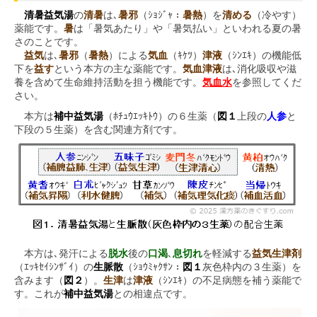
清暑益気湯
の
清暑
は､
暑邪
（ｼｮｼﾞｬ：
暑熱
）を
清める
（冷やす）
薬能です。
暑
は「暑気あたり」や「暑気払い」といわれる夏の暑
さのことです。
益気
は､
暑邪
（
暑熱
）による
気血
（ｷｹﾂ）
津液
（ｼﾝｴｷ）の機能低
下を
益す
という本方の主な薬能です。
気血津液
は､消化吸収や滋
養を含めて生命維持活動を担う機能です。
気血水
を参照してくだ
さい。
本方は
補中益気湯
（ﾎﾁｭｳｴｯｷﾄｳ）の６生薬（
図１
上段の
人参
と
下段の５生薬）を含む関連方剤です。
本方は､発汗による
脱水
後の
口渴
､
息切れ
を軽減する
益気生津剤
（ｴｯｷｾｲｼﾝｻﾞｲ）の
生脈散
（ｼｮｳﾐｬｸｻﾝ：
図１
灰色枠内の３生薬）を
含みます（
図２
）。
生津
は
津液
（ｼﾝｴｷ）の不足病態を補う薬能で
す。これが
補中益気湯
との相違点です。