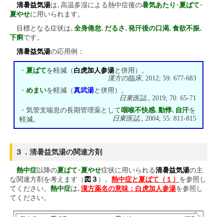
清暑益気湯
は､高温多湿による熱中症後の
暑気あたり
･
夏ばて
･
夏やせ
に用いられます。
目標となる症状は､
全身倦怠
､
だるさ
､
発汗後の口渴
､
食欲不振
､
下痢
です。
清暑益気湯
の応用例：
・
夏ばて
を軽減（
白虎加人参湯
と併用）。
漢方の臨床
, 2012; 59: 677-683
・
めまい
を軽減（
真武湯
と併用）。
日東医誌.
, 2019; 70: 65-71
・気管支喘息の長期管理薬として
咽喉不快感
､
動悸
､
自汗
を
日東医誌.
, 2004; 55: 811-815
軽減。
３．清暑益気湯の関連方剤
熱中症
以降の
夏ばて
･
夏やせ
症状に用いられる
清暑益気湯
の主
な関連方剤を考えます（
図３
）。
熱中症と夏ばて（１）
を参照し
てください。
熱中症
は､
漢方薬名の意味：白虎加人参湯
を参照し
てください。