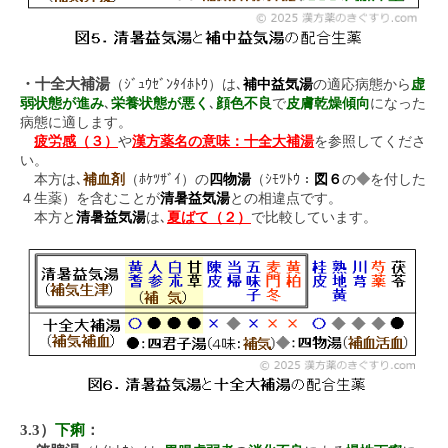
・十全大補湯
（ｼﾞｭｳｾﾞﾝﾀｲﾎﾄｳ）は､
補中益気湯
の適応病態から
虚
弱状態が進み
､
栄養状態が悪く
､
顔色不良
で
皮膚乾燥傾向
になった
病態に適します。
疲労感（３）
や
漢方薬名の意味：十全大補湯
を参照してくださ
い。
本方は､
補血剤
（ﾎｹﾂｻﾞｲ）の
四物湯
（ｼﾓﾂﾄｳ：
図６
の
◆
を付した
４生薬）を含むことが
清暑益気湯
との相違点です。
本方と
清暑益気湯
は､
夏ばて（２）
で比較しています。
3.3）
下痢
：