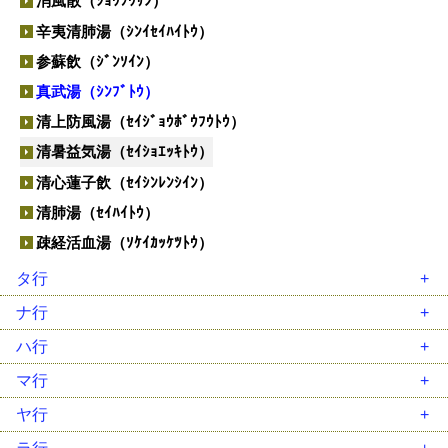
消風散（ｼｮｳﾌｳｻﾝ）
辛夷清肺湯（ｼﾝｲｾｲﾊｲﾄｳ）
参蘇飲（ｼﾞﾝｿｲﾝ）
真武湯（ｼﾝﾌﾞﾄｳ）
清上防風湯（ｾｲｼﾞｮｳﾎﾞｳﾌｳﾄｳ）
清暑益気湯（ｾｲｼｮｴｯｷﾄｳ）
清心蓮子飲（ｾｲｼﾝﾚﾝｼｲﾝ）
清肺湯（ｾｲﾊｲﾄｳ）
疎経活血湯（ｿｹｲｶｯｹﾂﾄｳ）
タ行
大建中湯（ﾀﾞｲｹﾝﾁｭｳﾄｳ）
ナ行
大柴胡湯（ﾀﾞｲｻｲｺﾄｳ）
二陳湯（ﾆﾁﾝﾄｳ）
ハ行
大承気湯（ﾀﾞｲｼﾞｮｳｷﾄｳ）
女神散（ﾆｮｼﾝｻﾝ）
排膿散及湯（ﾊｲﾉｳｻﾝｷｭｳﾄｳ）
マ行
竹筎温胆湯（ﾁｸｼﾞｮｳﾝﾀﾝﾄｳ）
人参湯（ﾆﾝｼﾞﾝﾄｳ）
麦門冬湯（ﾊﾞｸﾓﾝﾄﾞｳﾄｳ）
麻黄湯（ﾏｵｳﾄｳ）
ヤ行
調胃承気湯（ﾁｮｳｲｼﾞｮｳｷﾄｳ）
人参養栄湯（ﾆﾝｼﾞﾝﾖｳｴｲﾄｳ）
八味地黄丸（ﾊﾁﾐｼﾞｵｳｶﾞﾝ）
麻黄附子細辛湯（ﾏｵｳﾌﾞｼｻｲｼﾝﾄｳ）
抑肝散（ﾖｸｶﾝｻﾝ）