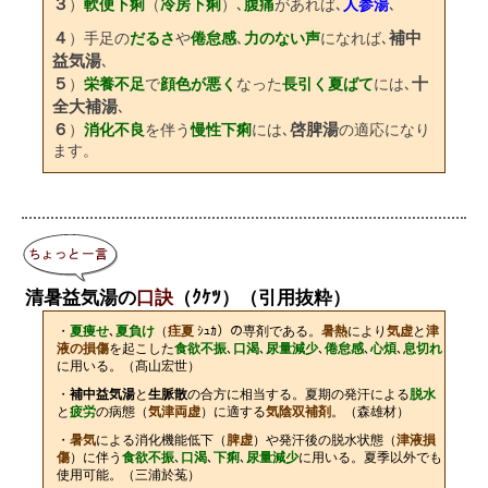
３
）
軟便下痢
（
冷房下痢
）､
腹痛
があれば､
人参湯
､
４
補中
）手足の
だるさ
や
倦怠感
､
力のない声
になれば､
益気湯
､
５
十
）
栄養不足
で
顔色が悪く
なった
長引く夏ばて
には､
全大補湯
､
６
啓脾湯
）
消化不良
を伴う
慢性下痢
には､
の適応になり
ます。
清暑益気湯の
口訣
（ｸｹﾂ）
（引用抜粋）
・
夏痩せ
､
夏負け
（
疰夏
ｼｭｶ）の専剤である。
暑熱
により
気虚
と
津
液の損傷
を起こした
食欲不振
､
口渴
､
尿量減少
､
倦怠感
､
心煩
､
息切れ
に用いる。（髙山宏世）
・
補中益気湯
と
生脈散
の合方に相当する。夏期の発汗による
脱水
と
疲労
の病態（
気津両虚
）に適する
気陰双補剤
。（森雄材）
・
暑気
による消化機能低下（
脾虚
）や発汗後の脱水状態（
津液損
傷
）に伴う
食欲不振
､
口渴
､
下痢
､
尿量減少
に用いる。夏季以外でも
使用可能。（三浦於菟）