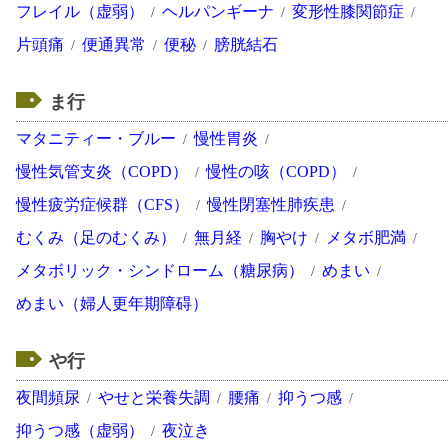
フレイル（虚弱）
ヘルパンギーナ
変形性膝関節症
片頭痛
便通異常
便秘
膀胱結石
ま行
マタニティー・ブルー
慢性胃炎
慢性気管支炎（COPD）
慢性の咳（COPD）
慢性疲労症候群（CFS）
慢性閉塞性肺疾患
むくみ（足のむくみ）
無月経
胸やけ
メタボ肥満
メタボリック・シンドローム（糖尿病）
めまい
めまい（婦人更年期障碍）
や行
夜間頻尿
やせと栄養失調
腰痛
抑うつ感
抑うつ感（虚弱）
夜泣き