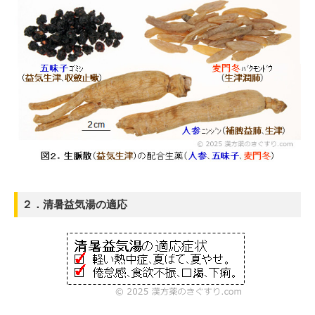
２．清暑益気湯の適応