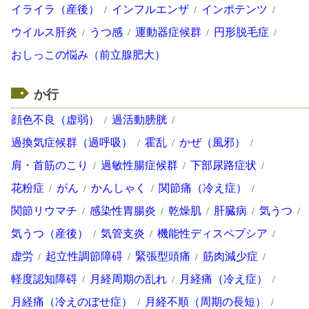
イライラ（産後）
インフルエンザ
インポテンツ
ウイルス肝炎
うつ感
運動器症候群
円形脱毛症
おしっこの悩み（前立腺肥大）
か行
顔色不良（虚弱）
過活動膀胱
過換気症候群（過呼吸）
霍乱
かぜ（風邪）
肩・首筋のこり
過敏性腸症候群
下部尿路症状
花粉症
がん
かんしゃく
関節痛（冷え症）
関節リウマチ
感染性胃腸炎
乾燥肌
肝臓病
気うつ
気うつ（産後）
気管支炎
機能性ディスペプシア
虚労
起立性調節障碍
緊張型頭痛
筋肉減少症
軽度認知障碍
月経周期の乱れ
月経痛（冷え症）
月経痛（冷えのぼせ症）
月経不順（周期の長短）