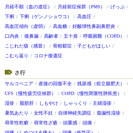
月経不順（血の道症）
月経前症候群（PMS）
げっぷ
下痢
下痢（ゲンノショウコ）
高血圧
高血圧傾向（虚弱）
高血糖
好酸球性鼻副鼻腔炎
口内炎
後鼻漏
高齢者
五十肩
呼吸困難（COPD）
こじれた咳（感冒）
骨粗鬆症
子どもがほしい
こむら返り
コロナ後遺症
さ行
サルコペニア
産後の回復不全
残尿感（前立腺肥大）
CFS（慢性疲労症候群）
COPD（慢性閉塞性肺疾患）
湿疹
脂肪肝
しもやけ
しゃっくり
主婦湿疹
暑気あたり
女性不妊
自律神経失調症
脂漏性湿疹
尋常性乾癬
尋常性ざ瘡
頭重感
頭痛
頭痛（しめつける痛み）
頭痛（低気圧）