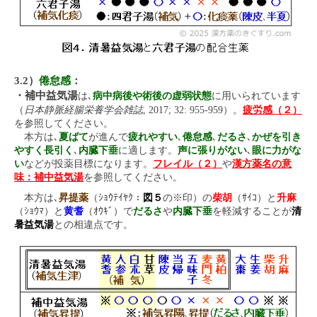
3.2）
倦怠感
：
・補中益気湯
は､
病中病後や術後の虚弱状態
に用いられています
日本静脈経腸栄養学会雑誌
（
, 2017; 32: 955-959）。
疲労感（２）
を参照してください。
本方は､
夏ばて
が進んで
疲れやすい
､
倦怠感
､
だるさ
､
かぜを引き
やすく長引く
､
内臓下垂
に適します。
声に張りがない
､
眼に力がな
い
などが投薬目標になります。
フレイル（２）
や
漢方薬名の意
味：補中益気湯
を参照してください。
本方は､
昇提薬
（ｼｮｳﾃｲﾔｸ：
図５
の※印）の
柴胡
（ｻｲｺ）と
升麻
（ｼｮｳﾏ）と
黄耆
（ｵｳｷﾞ）で
だるさ
や
内臓下垂
を軽減することが
清
暑益気湯
との相違点です。