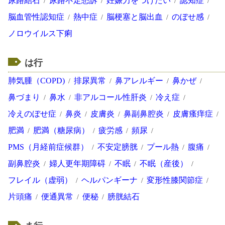
尿路結石
尿路不定愁訴
妊娠力をつけたい
認知症
脳血管性認知症
熱中症
脳梗塞と脳出血
のぼせ感
ノロウイルス下痢
は行
肺気腫（COPD)
排尿異常
鼻アレルギー
鼻かぜ
鼻づまり
鼻水
非アルコール性肝炎
冷え症
冷えのぼせ症
鼻炎
皮膚炎
鼻副鼻腔炎
皮膚瘙痒症
肥満
肥満（糖尿病）
疲労感
頻尿
PMS（月経前症候群）
不安定膀胱
プール熱
腹痛
副鼻腔炎
婦人更年期障碍
不眠
不眠（産後）
フレイル（虚弱）
ヘルパンギーナ
変形性膝関節症
片頭痛
便通異常
便秘
膀胱結石