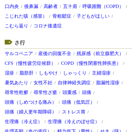
口内炎
後鼻漏
高齢者
五十肩
呼吸困難（COPD）
こじれた咳（感冒）
骨粗鬆症
子どもがほしい
こむら返り
コロナ後遺症
さ行
サルコペニア
産後の回復不全
残尿感（前立腺肥大）
CFS（慢性疲労症候群）
COPD（慢性閉塞性肺疾患）
湿疹
脂肪肝
しもやけ
しゃっくり
主婦湿疹
暑気あたり
女性不妊
自律神経失調症
脂漏性湿疹
尋常性乾癬
尋常性ざ瘡
頭重感
頭痛
頭痛（しめつける痛み）
頭痛（低気圧）
頭痛（婦人更年期障碍）
ストレス胃
生理痛（冷え症）
生理痛（冷えのぼせ症）
生理不順（血の道症）
精力低下（男性）
せき（咳）