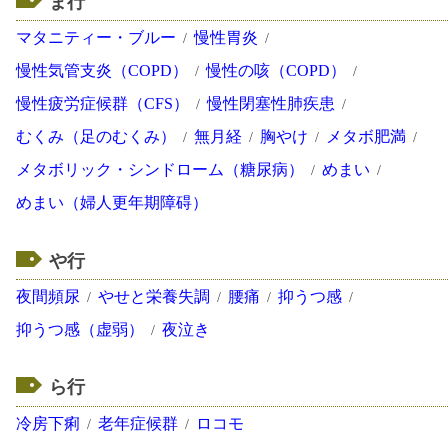
ま行
マタニティー・ブルー
慢性胃炎
慢性気管支炎（COPD）
慢性の咳（COPD）
慢性疲労症候群（CFS）
慢性閉塞性肺疾患
むくみ（足のむくみ）
無月経
胸やけ
メタボ肥満
メタボリック・シンドローム（糖尿病）
めまい
めまい（婦人更年期障碍）
や行
夜間頻尿
やせと栄養失調
腰痛
抑うつ感
抑うつ感（虚弱）
夜泣き
ら行
冷房下痢
老年症候群
ロコモ