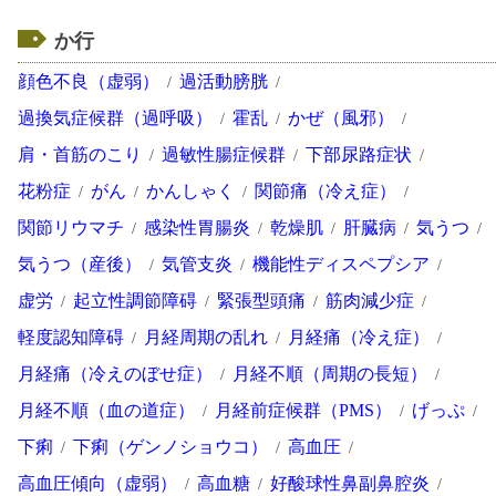
か行
顔色不良（虚弱）
過活動膀胱
過換気症候群（過呼吸）
霍乱
かぜ（風邪）
肩・首筋のこり
過敏性腸症候群
下部尿路症状
花粉症
がん
かんしゃく
関節痛（冷え症）
関節リウマチ
感染性胃腸炎
乾燥肌
肝臓病
気うつ
気うつ（産後）
気管支炎
機能性ディスペプシア
虚労
起立性調節障碍
緊張型頭痛
筋肉減少症
軽度認知障碍
月経周期の乱れ
月経痛（冷え症）
月経痛（冷えのぼせ症）
月経不順（周期の長短）
月経不順（血の道症）
月経前症候群（PMS）
げっぷ
下痢
下痢（ゲンノショウコ）
高血圧
高血圧傾向（虚弱）
高血糖
好酸球性鼻副鼻腔炎