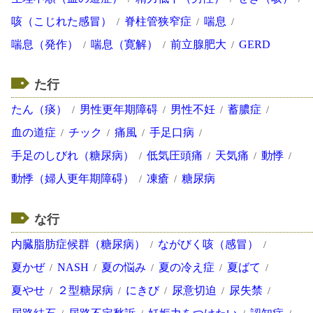
咳（こじれた感冒）
脊柱管狭窄症
喘息
喘息（発作）
喘息（寛解）
前立腺肥大
GERD
た行
たん（痰）
男性更年期障碍
男性不妊
蓄膿症
血の道症
チック
痛風
手足口病
手足のしびれ（糖尿病）
低気圧頭痛
天気痛
動悸
動悸（婦人更年期障碍）
凍瘡
糖尿病
な行
内臓脂肪症候群（糖尿病）
ながびく咳（感冒）
夏かぜ
NASH
夏の悩み
夏の冷え症
夏ばて
夏やせ
２型糖尿病
にきび
尿意切迫
尿失禁