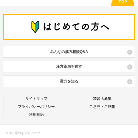
平胃散（ﾍｲｲｻﾝ）
苓姜朮甘湯（ﾘｮｳｷｮｳｼﾞｭﾂｶﾝﾄｳ）
五積散（ｺﾞｼｬｸｻﾝ）
潤腸湯（ｼﾞｭﾝﾁｮｳﾄｳ）
防風通聖散（ﾎﾞｳﾌｳﾂｳｼｮｳｻﾝ）
牛車腎気丸（ｺﾞｼｬｼﾞﾝｷｶﾞﾝ）
小柴胡湯（ｼｮｳｻｲｺﾄｳ）
補中益気湯（ﾎﾁｭｳｴｯｷﾄｳ）
呉茱萸湯（ｺﾞｼｭﾕﾄｳ）
小青竜湯（ｼｮｳｾｲﾘｭｳﾄｳ）
消風散（ｼｮｳﾌｳｻﾝ）
辛夷清肺湯（ｼﾝｲｾｲﾊｲﾄｳ）
みんなの漢方相談Q&A
参蘇飲（ｼﾞﾝｿｲﾝ）
真武湯（ｼﾝﾌﾞﾄｳ）
漢方薬局を探す
清上防風湯（ｾｲｼﾞｮｳﾎﾞｳﾌｳﾄｳ）
清暑益気湯（ｾｲｼｮｴｯｷﾄｳ）
漢方を知る
清心蓮子飲（ｾｲｼﾝﾚﾝｼｲﾝ）
サイトマップ
加盟店募集
清肺湯（ｾｲﾊｲﾄｳ）
プライバシーポリシー
ご意見・ご感想
疎経活血湯（ｿｹｲｶｯｹﾂﾄｳ）
利用規約
© 漢方薬のきぐすり.com