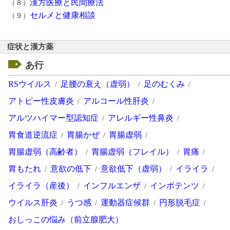
漢方医療と民間療法
（８）
セルメと健康相談
（９）
症状と漢方薬
あ行
RSウイルス
足腰の衰え（虚弱）
足のむくみ
アトピー性皮膚炎
アルコール性肝炎
アルツハイマー型認知症
アレルギー性鼻炎
胃食道逆流症
胃腸かぜ
胃腸虚弱
胃腸虚弱（高齢者）
胃腸虚弱（フレイル）
胃痛
胃もたれ
意欲の低下
意欲低下（虚弱）
イライラ
イライラ（産後）
インフルエンザ
インポテンツ
ウイルス肝炎
うつ感
運動器症候群
円形脱毛症
おしっこの悩み（前立腺肥大）