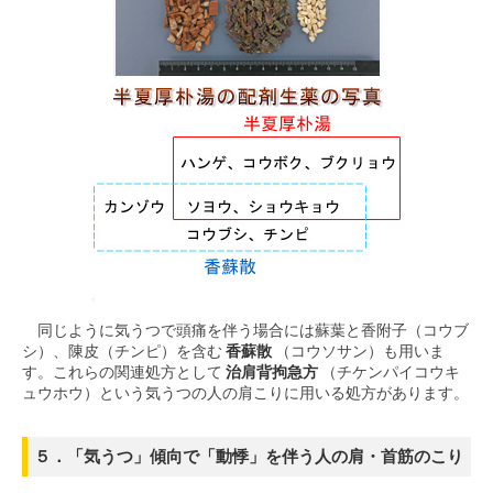
同じように気うつで頭痛を伴う場合には蘇葉と香附子（コウブ
シ）、陳皮（チンピ）を含む
香蘇散
（コウソサン）も用いま
す。これらの関連処方として
治肩背拘急方
（チケンパイコウキ
ュウホウ）という気うつの人の肩こりに用いる処方があります。
５．「気うつ」傾向で「動悸」を伴う人の肩・首筋のこり