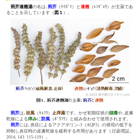
荊芥連翹湯
の名は､
荊芥
（ｹｲｶﾞｲ）と
連翹
（ﾚﾝｷﾞｮｳ）が主薬であ
ることを示しています（
図１
）。
荊芥
は､
祛風
（ｷｮﾌｳ）
止痒薬
です。かぜ初期症状の
頭痛
や､皮膚
乾燥による
痒み
に
防風
（ﾎﾞｳﾌｳ）と組み合わせて使用されます。
荊芥
には､炎症によるアクアポリン-3（AQP3）の発現の低下を
日薬理誌.
抑制し炎症時の皮膚乾燥を緩和する作用があります（
,
2014; 143: 115-119）。