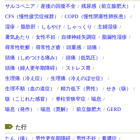
サルコペニア
産後の回復不全
残尿感（前立腺肥大）
CFS（慢性疲労症候群）
COPD（慢性閉塞性肺疾患）
湿疹
脂肪肝
しもやけ
しゃっくり
主婦湿疹
暑気あたり
女性不妊
自律神経失調症
脂漏性湿疹
尋常性乾癬
尋常性ざ瘡
頭重感
頭痛
頭痛（しめつける痛み）
頭痛（低気圧）
頭痛（婦人更年期障碍）
ストレス胃
生理痛（冷え症）
生理痛（冷えのぼせ症）
生理不順（血の道症）
精力低下（男性）
せき（咳）
咳（こじれた感冒）
脊柱管狭窄症
喘息
喘息（発作）
喘息（寛解）
前立腺肥大
GERD
た行
たん（痰）
男性更年期障碍
男性不妊
蓄膿症