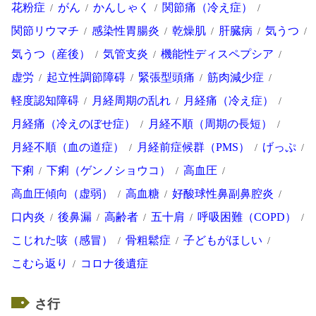
花粉症
がん
かんしゃく
関節痛（冷え症）
関節リウマチ
感染性胃腸炎
乾燥肌
肝臓病
気うつ
気うつ（産後）
気管支炎
機能性ディスペプシア
虚労
起立性調節障碍
緊張型頭痛
筋肉減少症
軽度認知障碍
月経周期の乱れ
月経痛（冷え症）
月経痛（冷えのぼせ症）
月経不順（周期の長短）
月経不順（血の道症）
月経前症候群（PMS）
げっぷ
下痢
下痢（ゲンノショウコ）
高血圧
高血圧傾向（虚弱）
高血糖
好酸球性鼻副鼻腔炎
口内炎
後鼻漏
高齢者
五十肩
呼吸困難（COPD）
こじれた咳（感冒）
骨粗鬆症
子どもがほしい
こむら返り
コロナ後遺症
さ行