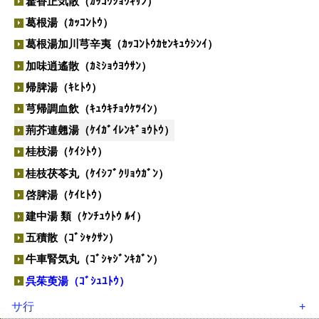
藿香正気散（ｶｯｺｳｼｮｳｷｻﾝ）
茵蔯蒿湯（ｲﾝﾁﾝｺｳﾄｳ）
葛根湯（ｶｯｺﾝﾄｳ）
温経湯（ｳﾝｹｲﾄｳ）
葛根湯加川芎辛夷（ｶｯｺﾝﾄｳｶｾﾝｷｭｳｼﾝｲ）
温清飲（ｳﾝｾｲｲﾝ）
加味逍遙散（ｶﾐｼｮｳﾖｳｻﾝ）
越婢加朮湯（ｴｯﾋﾟｶｼﾞｭﾂﾄｳ）
帰脾湯（ｷﾋﾄｳ）
黄連解毒湯（ｵｳﾚﾝｹﾞﾄﾞｸﾄｳ）
芎帰調血飲（ｷｭｳｷﾁｮｳｹﾂｲﾝ）
荊芥連翹湯（ｹｲｶﾞｲﾚﾝｷﾞｮｳﾄｳ）
桂枝湯（ｹｲｼﾄｳ）
桂枝茯苓丸（ｹｲｼﾌﾞｸﾘｮｳｶﾞﾝ）
啓脾湯（ｹｲﾋﾄｳ）
建中湯 類（ｹﾝﾁｭｳﾄｳ ﾙｲ）
五積散（ｺﾞｼｬｸｻﾝ）
牛車腎気丸（ｺﾞｼｬｼﾞﾝｷｶﾞﾝ）
呉茱萸湯（ｺﾞｼｭﾕﾄｳ）
サ行