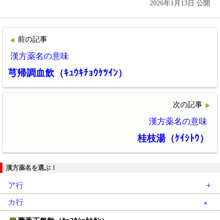
2026年1月13日 公開
前の記事
漢方薬名の意味
芎帰調血飲（ｷｭｳｷﾁｮｳｹﾂｲﾝ）
次の記事
漢方薬名の意味
桂枝湯（ｹｲｼﾄｳ）
漢方薬名を選ぶ！
ア行
安中散（ｱﾝﾁｭｳｻﾝ）
カ行
胃苓湯（ｲﾚｲﾄｳ）