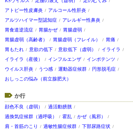
RSウイルス
足腰の衰え（虚弱）
足のむくみ
アトピー性皮膚炎
アルコール性肝炎
アルツハイマー型認知症
アレルギー性鼻炎
胃食道逆流症
胃腸かぜ
胃腸虚弱
胃腸虚弱（高齢者）
胃腸虚弱（フレイル）
胃痛
胃もたれ
意欲の低下
意欲低下（虚弱）
イライラ
イライラ（産後）
インフルエンザ
インポテンツ
ウイルス肝炎
うつ感
運動器症候群
円形脱毛症
おしっこの悩み（前立腺肥大）
か行
顔色不良（虚弱）
過活動膀胱
過換気症候群（過呼吸）
霍乱
かぜ（風邪）
肩・首筋のこり
過敏性腸症候群
下部尿路症状