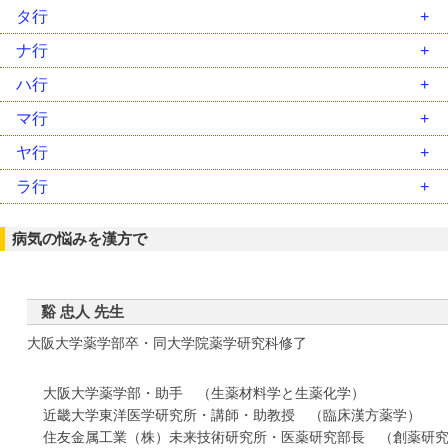
柴胡加竜骨牡蛎湯（ｻｲｺｶﾘｭｳｺﾂﾎﾞﾚｲﾄｳ）
タ行
柴胡桂枝乾姜湯（ｻｲｺｹｲｼｶﾝｷｮｳﾄｳ）
大建中湯（ﾀﾞｲｹﾝﾁｭｳﾄｳ）
ナ行
柴胡桂枝湯（ｻｲｺｹｲｼﾄｳ）
大柴胡湯（ﾀﾞｲｻｲｺﾄｳ）
二陳湯（ﾆﾁﾝﾄｳ）
ハ行
柴胡清肝湯（ｻｲｺｾｲｶﾝﾄｳ）
大承気湯（ﾀﾞｲｼﾞｮｳｷﾄｳ）
女神散（ﾆｮｼﾝｻﾝ）
排膿散及湯（ﾊｲﾉｳｻﾝｷｭｳﾄｳ）
マ行
三黄瀉心湯（ｻﾝｵｳｼｬｼﾝﾄｳ）
竹筎温胆湯（ﾁｸｼﾞｮｳﾝﾀﾝﾄｳ）
人参湯（ﾆﾝｼﾞﾝﾄｳ）
麦門冬湯（ﾊﾞｸﾓﾝﾄﾞｳﾄｳ）
麻黄湯（ﾏｵｳﾄｳ）
ヤ行
滋陰降火湯（ｼﾞｲﾝｺｳｶﾄｳ）
調胃承気湯（ﾁｮｳｲｼﾞｮｳｷﾄｳ）
人参養栄湯（ﾆﾝｼﾞﾝﾖｳｴｲﾄｳ）
八味地黄丸（ﾊﾁﾐｼﾞｵｳｶﾞﾝ）
麻黄附子細辛湯（ﾏｵｳﾌﾞｼｻｲｼﾝﾄｳ）
抑肝散（ﾖｸｶﾝｻﾝ）
ラ行
四逆散（ｼｷﾞｬｸｻﾝ）
釣藤散（ﾁｮｳﾄｳｻﾝ）
半夏厚朴湯（ﾊﾝｹﾞｺｳﾎﾞｸﾄｳ）
麻杏甘石湯（ﾏｷｮｳｶﾝｾｷﾄｳ）
六君子湯（ﾘｯｸﾝｼﾄｳ）
瀉心湯類（ｼｬｼﾝﾄｳﾙｲ）
通導散（ﾂｳﾄﾞｳｻﾝ）
半夏瀉心湯（ﾊﾝｹﾞｼｬｼﾝﾄｳ）
病気の悩みを漢方で
立効散（ﾘｯｺｳｻﾝ）
十全大補湯（ｼﾞｭｳｾﾞﾝﾀｲﾎﾄｳ）
桃核承気湯（ﾄｳｶｸｼﾞｮｳｷﾄｳ）
白虎加人参湯（ﾋﾞｬｯｺｶﾆﾝｼﾞﾝﾄｳ）
竜胆瀉肝湯（ﾘｭｳﾀﾝｼｬｶﾝﾄｳ）
十味敗毒湯（ｼﾞｭｳﾐﾊｲﾄﾞｸﾄｳ）
当帰芍薬散（ﾄｳｷｼｬｸﾔｸｻﾝ）
平胃散（ﾍｲｲｻﾝ）
苓姜朮甘湯（ﾘｮｳｷｮｳｼﾞｭﾂｶﾝﾄｳ）
谿 忠人 先生
潤腸湯（ｼﾞｭﾝﾁｮｳﾄｳ）
防風通聖散（ﾎﾞｳﾌｳﾂｳｼｮｳｻﾝ）
大阪大学薬学部卒・同大学院薬学研究科修了
小柴胡湯（ｼｮｳｻｲｺﾄｳ）
補中益気湯（ﾎﾁｭｳｴｯｷﾄｳ）
小青竜湯（ｼｮｳｾｲﾘｭｳﾄｳ）
大阪大学薬学部・助手 （生薬材料学と生薬化学）
消風散（ｼｮｳﾌｳｻﾝ）
近畿大学東洋医学研究所・講師・助教授 （臨床漢方薬学）
辛夷清肺湯（ｼﾝｲｾｲﾊｲﾄｳ）
住友金属工業（株）未来技術研究所・医薬研究部長 （創薬研