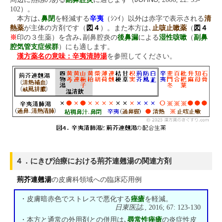
102）。
本方は､
鼻閉
を軽減する
辛夷
（ｼﾝｲ）以外は赤字で表示される
清
熱薬
が主体の方剤です（
図４
）。また本方は､
止咳止嗽薬
（
図４
※
印の３生薬）を含み､副鼻腔炎の
後鼻漏
による
湿性咳嗽
（
副鼻
腔気管支症候群
）にも適します。
漢方薬名の意味：辛夷清肺湯
を参照してください。
４．にきび治療における荊芥連翹湯の関連方剤
荊芥連翹湯
の皮膚科領域への臨床応用例
・皮膚暗赤色でストレスで悪化する
痤瘡
を軽減。
日東医誌.
, 2016; 67: 123-130
・本方と通常の外用剤との併用は､
尋常性痤瘡
の炎症性皮