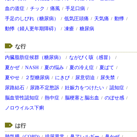
血の道症
チック
痛風
手足口病
手足のしびれ（糖尿病）
低気圧頭痛
天気痛
動悸
動悸（婦人更年期障碍）
凍瘡
糖尿病
な行
内臓脂肪症候群（糖尿病）
ながびく咳（感冒）
夏かぜ
NASH
夏の悩み
夏の冷え症
夏ばて
夏やせ
２型糖尿病
にきび
尿意切迫
尿失禁
尿路結石
尿路不定愁訴
妊娠力をつけたい
認知症
脳血管性認知症
熱中症
脳梗塞と脳出血
のぼせ感
ノロウイルス下痢
は行
肺気腫（COPD)
排尿異常
鼻アレルギー
鼻かぜ