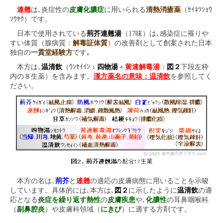
連翹
は､炎症性の
皮膚化膿症
に用いられる
清熱消瘡薬
（ｾｲﾈﾂｼｮｳ
ｿｳﾔｸ）です。
日本で使用されている
荊芥連翹湯
（17味）は､感染症に罹りや
すい体質（腺病質：
解毒証体質
）の改善剤として創案された日本
独自の
一貫堂経験方
です｡
本方は､
温清飲
（ｳﾝｾｲｲﾝ：
四物湯
＋
黄連解毒湯
：
図２
下段左枠
内の８生薬）を含みます。
漢方薬名の意味：温清飲
を参照してく
ださい。
本方の名は､
荊芥
と
連翹
の適応の皮膚病態に用いることを示唆
しています。具体的には､本方は､
図２
に示したように
温清飲
の適
応となる
炎症を繰り返す熱性
の
皮膚疾患
や､
化膿性
の耳鼻咽喉科
（
副鼻腔炎
）や皮膚科領域（
にきび
）に適する方剤です。