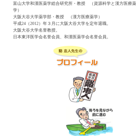
富山大学和漢医薬学総合研究所・教授 （資源科学と漢方医療
参蘇飲（ｼﾞﾝｿｲﾝ）
学）
真武湯（ｼﾝﾌﾞﾄｳ）
大阪大谷大学薬学部・教授 （漢方医療薬学）
平成24（2012）年３月に大阪大谷大学を定年退職。
清上防風湯（ｾｲｼﾞｮｳﾎﾞｳﾌｳﾄｳ）
大阪大谷大学名誉教授。
清暑益気湯（ｾｲｼｮｴｯｷﾄｳ）
日本東洋医学会名誉会員、和漢医薬学会名誉会員。
清心蓮子飲（ｾｲｼﾝﾚﾝｼｲﾝ）
清肺湯（ｾｲﾊｲﾄｳ）
疎経活血湯（ｿｹｲｶｯｹﾂﾄｳ）