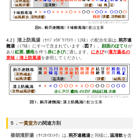
4.2）清上防風湯
（ｾｲｼﾞｮｳﾎﾞｳﾌｳﾄｳ：12味）の配合生薬は､
荊芥連
翹湯
（17味）にすべて含まれています（
図７
）。
顔面のほてり
が
あり
紅斑
､
膿疱
を伴う
赤にきび
に適します。
にきび
や
漢方薬名の
意味：清上防風湯
を参照してください。
５．
一貫堂方
の関連方剤
柴胡清肝湯
（ｻｲｺｾｲｶﾝﾄｳ）は､
荊芥連翹湯
と同様に､
温清飲
を含