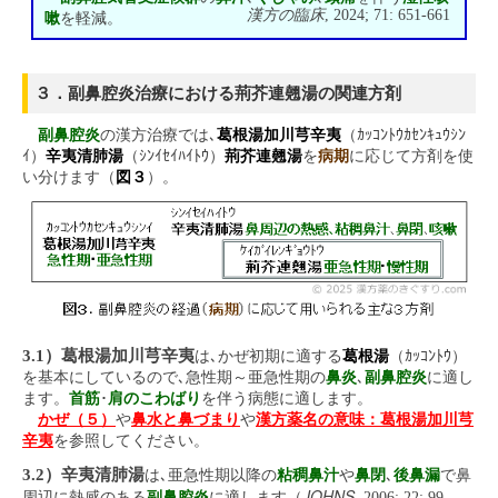
漢方の臨床
, 2024; 71: 651-661
嗽
を軽減。
３．副鼻腔炎治療における荊芥連翹湯の関連方剤
副鼻腔炎
の漢方治療では､
葛根湯加川芎辛夷
（ｶｯｺﾝﾄｳｶｾﾝｷｭｳｼﾝ
ｲ）
辛夷清肺湯
（ｼﾝｲｾｲﾊｲﾄｳ）
荊芥連翹湯
を
病期
に応じて方剤を使
い分けます（
図３
）。
3.1）葛根湯加川芎辛夷
は､かぜ初期に適する
葛根湯
（ｶｯｺﾝﾄｳ）
を基本にしているので､急性期～亜急性期の
鼻炎
､
副鼻腔炎
に適し
ます。
首筋
･
肩のこわばり
を伴う病態に適します。
かぜ（５）
や
鼻水と鼻づまり
や
漢方薬名の意味：葛根湯加川芎
辛夷
を参照してください。
3.2）辛夷清肺湯
は､亜急性期以降の
粘稠鼻汁
や
鼻閉
､
後鼻漏
で鼻
JOHNS
周辺に熱感のある
副鼻腔炎
に適します（
, 2006; 22: 99-