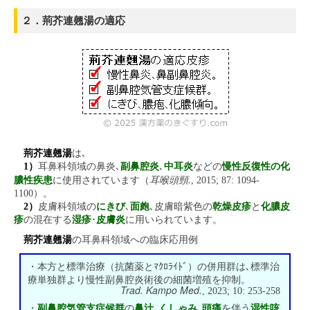
２．荊芥連翹湯の適応
荊芥連翹湯
は､
1）
耳鼻科領域の鼻炎､
副鼻腔炎
､
中耳炎
などの
慢性反復性の化
耳喉頭頸.
膿性疾患
に使用されています（
, 2015; 87: 1094-
1100）。
2）
皮膚科領域の
にきび
､
面皰
､皮膚暗紫色の
乾燥皮疹
と
化膿皮
疹
の混在する
湿疹
･
皮膚炎
に用いられています。
荊芥連翹湯
の耳鼻科領域への臨床応用例
・本方と標準治療（抗菌薬とﾏｸﾛﾗｲﾄﾞ）の併用群は､標準治
療単独群より慢性副鼻腔炎術後の細菌増殖を抑制。
Trad. Kampo Med.
, 2023; 10: 253-258
・
副鼻腔気管支症候群
の
鼻汁
､
くしゃみ
､
頭痛
を伴う
湿性咳