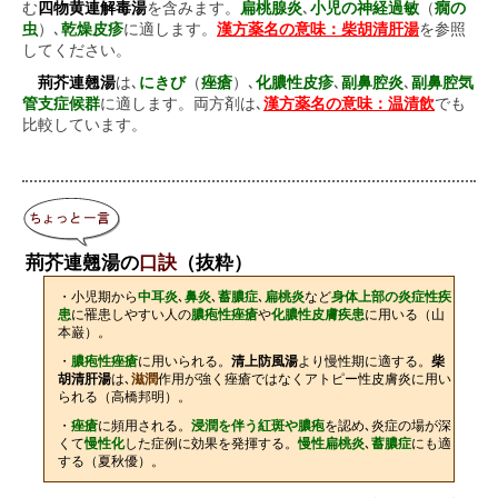
む
四物黄連解毒湯
を含みます。
扁桃腺炎
､
小児の神経過敏
（
癇の
虫
）､
乾燥皮疹
に適します。
漢方薬名の意味：柴胡清肝湯
を参照
してください。
荊芥連翹湯
は､
にきび
（
痤瘡
）､
化膿性皮疹
､
副鼻腔炎
､
副鼻腔気
管支症候群
に適します。両方剤は､
漢方薬名の意味：温清飲
でも
比較しています。
荊芥連翹湯の
口訣
（抜粋）
・小児期から
中耳炎
､
鼻炎
､
蓄膿症
､
扁桃炎
など
身体上部の炎症性疾
患
に罹患しやすい人の
膿疱性痤瘡
や
化膿性皮膚疾患
に用いる（山
本巌）。
・
膿疱性痤瘡
に用いられる。
清上防風湯
より慢性期に適する。
柴
胡清肝湯
は､
滋潤
作用が強く痤瘡ではなくアトピー性皮膚炎に用い
られる（高橋邦明）。
・
痤瘡
に頻用される。
浸潤を伴う紅斑や膿疱
を認め､炎症の場が深
くて
慢性化
した症例に効果を発揮する。
慢性扁桃炎
､
蓄膿症
にも適
する（夏秋優）。