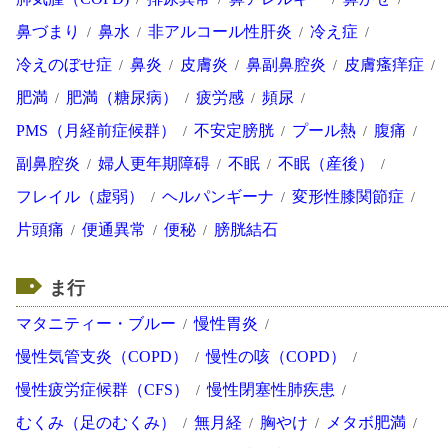
鼻づまり
鼻水
非アルコール性肝炎
冷え症
冷えのぼせ症
鼻炎
皮膚炎
鼻副鼻腔炎
皮膚瘙痒症
肥満
肥満（糖尿病）
疲労感
頻尿
PMS（月経前症候群）
不安定膀胱
プール熱
腹痛
副鼻腔炎
婦人更年期障碍
不眠
不眠（産後）
フレイル（虚弱）
ヘルパンギーナ
変形性膝関節症
片頭痛
便通異常
便秘
膀胱結石
ま行
マタニティー・ブルー
慢性胃炎
慢性気管支炎（COPD）
慢性の咳（COPD）
慢性疲労症候群（CFS）
慢性閉塞性肺疾患
むくみ（足のむくみ）
無月経
胸やけ
メタボ肥満